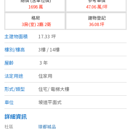
總價 (含車位價)
參考單價
台北市
1698 萬
47.06 萬/坪
基隆市
格局
建物登記
3房(室) 2廳 2衛
36.08 坪
新北市
主建物面積
17.33 坪
宜蘭縣
樓別/樓高
3樓 / 14樓
類型(可複選)
桃園市
屋齡
3 年
不拘
公寓
電梯大樓
套房
新竹市
法定用途
住家用
別墅
透天厝
樓中樓
華廈
新竹縣
形式/類型
住宅/
電梯大樓
農舍
辦公
店面
工廠
苗栗縣
車位
坡道平面式
台中市
廠辦
倉庫
土地
其他
詳細資訊
彰化縣
社區
璟都城品
坪數