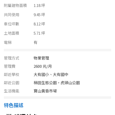
南投縣
附屬建物面積
1.18 坪
不拘
20坪以下
雲林縣
共同使用
9.45 坪
20~30 坪
30~40 坪
車位坪數
8.12 坪
嘉義市
土地面積
5.71 坪
40~50 坪
50~60 坪
嘉義縣
電梯
有
60~70 坪
70~80 坪
台南市
管理方式
物業管理
高雄市
80坪以上
管理費
2600 元/月
澎湖縣
~
坪
鄰近學校
大有國小、大有國中
屏東縣
鄰近公園
梯田生態公園，虎頭山公園
生活機能
寶山黃昏市場
樓層
台東縣
不拘
地下室
特色描述
花蓮縣