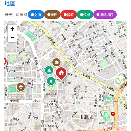
地圖
周邊生活機能
交通
學校
醫療
公園
運動場館
+
−