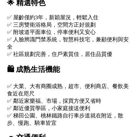
1樓
2樓
金門連江
3樓
4樓
5~10樓
11~20樓
21樓以上
~
樓
格局
不拘
1房
2房
3房
4房
5房以上