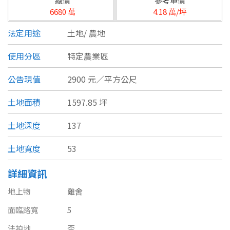
總價
參考單價
台北市
6680 萬
4.18 萬/坪
基隆市
法定用途
土地/
農地
新北市
使用分區
特定農業區
宜蘭縣
公告現值
2900 元／平方公尺
類型(可複選)
桃園市
土地面積
1597.85 坪
不拘
公寓
電梯大樓
套房
新竹市
土地深度
137
別墅
透天厝
樓中樓
華廈
新竹縣
土地寬度
53
農舍
辦公
店面
工廠
苗栗縣
詳細資訊
台中市
廠辦
倉庫
土地
其他
地上物
雞舍
彰化縣
面臨路寬
5
坪數
法拍地
否