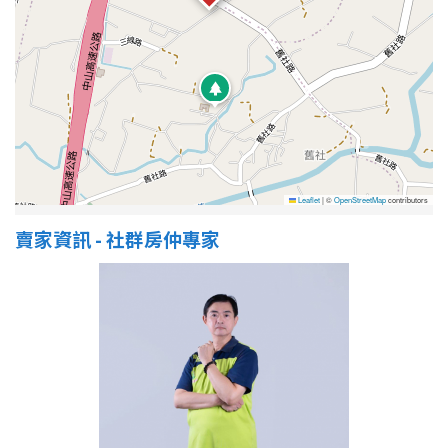
屋齡
不拘
5 年以下
5-10 年
10-20 年
20-30 年
30-40 年
Leaflet
|
©
OpenStreetMap
contributors
賣家資訊 - 社群房仲專家
40 年以上
售價