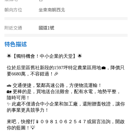
南投縣
不拘
20坪以下
朝向方位
坐東南朝西北
雲林縣
20~30 坪
30~40 坪
附近交通
嘉義市
國道1號
40~50 坪
50~60 坪
嘉義縣
特色描述
60~70 坪
70~80 坪
台南市
高雄市
80坪以上
澎湖縣
~
坪
屏東縣
樓層
台東縣
不拘
地下室
花蓮縣