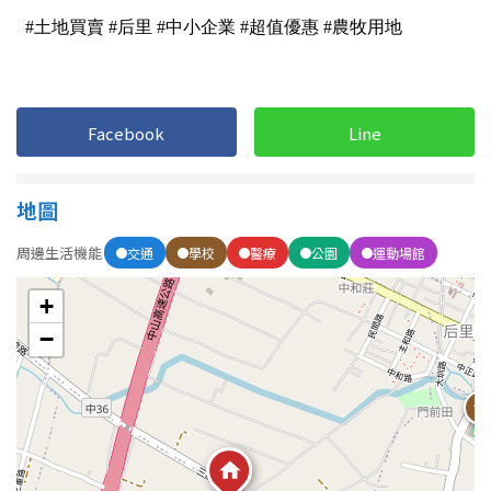
1樓
2樓
金門連江
3樓
4樓
5~10樓
11~20樓
Facebook
Line
21樓以上
地圖
~
樓
周邊生活機能
交通
學校
醫療
公園
運動場館
+
格局
−
不拘
1房
2房
3房
4房
5房以上