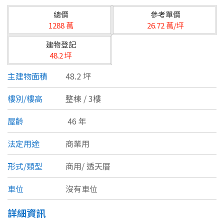
台北市
總價
參考單價
基隆市
1288 萬
26.72 萬/坪
建物登記
新北市
48.2 坪
宜蘭縣
主建物面積
48.2 坪
類型(可複選)
桃園市
樓別/樓高
整棟 / 3樓
不拘
公寓
電梯大樓
套房
新竹市
屋齡
46 年
別墅
透天厝
樓中樓
華廈
新竹縣
法定用途
商業用
農舍
辦公
店面
工廠
苗栗縣
形式/類型
商用/
透天厝
台中市
廠辦
倉庫
土地
其他
車位
沒有車位
彰化縣
詳細資訊
坪數