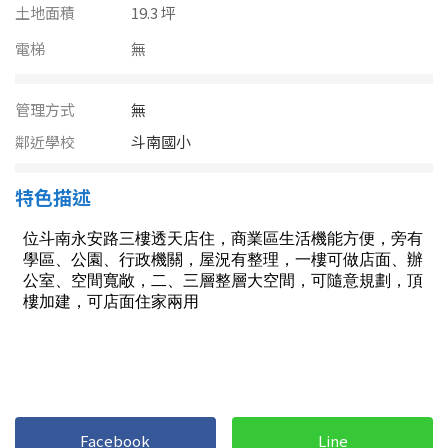
南投縣
土地面積
19.3 坪
不拘
20坪以下
電梯
雲林縣
無
20~30 坪
30~40 坪
嘉義市
管理方式
無
40~50 坪
50~60 坪
嘉義縣
鄰近學校
斗南國小
60~70 坪
70~80 坪
台南市
特色描述
高雄市
80坪以上
澎湖縣
~
坪
屏東縣
樓層
台東縣
不拘
地下室
花蓮縣
Facebook
Line