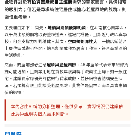
此物件對於有
投資置產
或
自主經商
需求的買家而言，具備相當
的吸引力；但若是尋求純住宅居住或擔心老屋風險的族群，則
需慎重考量。
主要理由如下： 首先，
地價與總價優勢明顯
。在斗南核心商業區，
以千萬出頭的價格取得整棟透天，進場門檻低，且鄰近行政區與學
校，租金支撐力相對穩健。其次，
空間規劃彈性大
。一樓店鋪結合
上層住家或辦公空間，適合創業或作為居家工作室，符合商業區的
生活機能。
然而，購屋前務必注意
屋齡與產權風險
。46 年屋齡代表未來維修負
擔可能增加，且商業用地在貸款年限與轉手流動性上均不如一般住
宅。建議買家應優先評估銀行貸案成數，並仔細檢查結構安全狀
況。若預算有限且能接受老屋風險，此物件是雲林斗南區具實惠價
值的選擇。
本內容由AI輔助分析整理，僅供參考，實際情況仍建議依
此房仲說明與個人需求判斷。
問與答