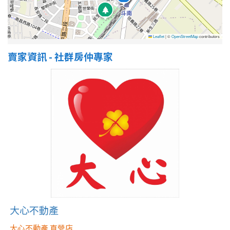
屋齡
Leaflet
|
©
OpenStreetMap
contributors
不拘
5 年以下
賣家資訊 - 社群房仲專家
5-10 年
10-20 年
20-30 年
30-40 年
40 年以上
售價
大心不動產
大心不動產 直營店