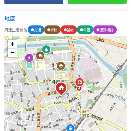
1樓
2樓
金門連江
3樓
4樓
地圖
周邊生活機能
交通
學校
醫療
公園
運動場館
5~10樓
11~20樓
+
21樓以上
−
~
樓
格局
不拘
1房
2房
3房
4房
5房以上