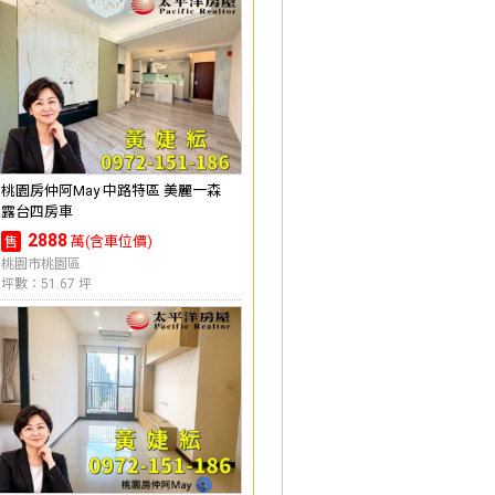
桃園房仲阿May 中路特區 美麗一森
露台四房車
2888
萬(含車位價)
售
桃園市桃園區
坪數：51.67 坪