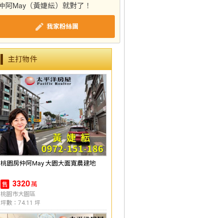
仲阿May（黃婕紜）就對了！
我家粉絲團
主打物件
桃園房仲阿May 大園大面寬農建地
3320
萬
售
桃園市大園區
坪數：74.11 坪