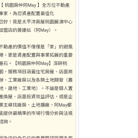
【 桃園房仲阿May 】全方位不動產
專家，為您資產配置最佳化
您好！我是太平洋房屋桃園展演中心
加盟店的黃婕紜（阿May）。
不動產的價值不僅僅是「家」的避風
港，更是資產配置與事業拓展的重要
基石。【桃園房仲阿May】深耕桃
園，服務項目涵蓋住宅房屋、店面商
辦、工業廠房以及各類土地開發（農
地、建地、工業地）。不論是個人置
產換屋、店面投資效益評估，或是企
業主尋找廠房、土地擴廠，阿May都
能提供最精準的市場行情分析與法規
諮詢。