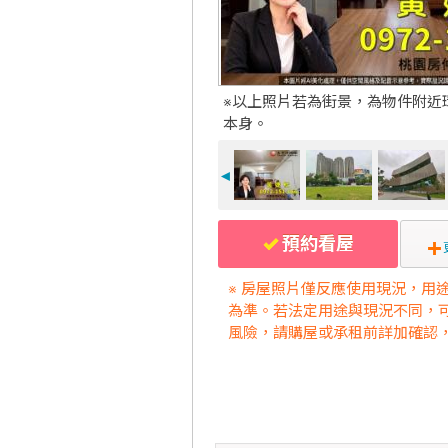
※以上照片若為街景，為物件附近
本身。
◄
預約看屋
※ 房屋照片僅反應使用現況，用
為準。若法定用途與現況不同，
風險，請購屋或承租前詳加確認