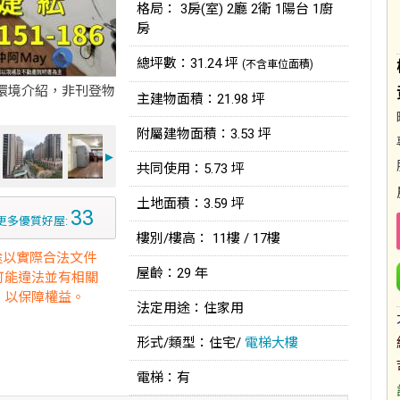
格局： 3房(室) 2廳 2衛 1陽台 1廚
房
總坪數：31.24 坪
(不含車位面積)
環境介紹，非刊登物
主建物面積：21.98 坪
附屬建物面積：3.53 坪
►
共同使用：5.73 坪
土地面積：3.59 坪
33
更多優質好屋:
樓別/樓高： 11樓 / 17樓
途以實際合法文件
屋齡：29 年
可能違法並有相關
，以保障權益。
法定用途：住家用
形式/類型：住宅/
電梯大樓
電梯：有