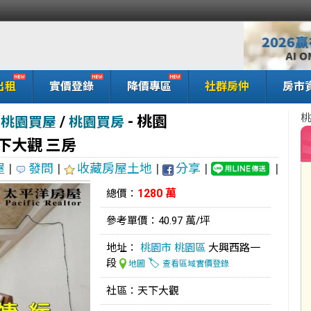
出租
實價登錄
降價專區
社群房仲
房市
桃
/
-
桃園
桃園買屋
桃園買房
天下大觀 三房
屋
|
發問
|
收藏房屋土地
|
分享
|
|
1280 萬
總價：
參考單價：40.97 萬/坪
地址：
桃園市
桃園區
大興西路一
段
🏷️
地圖
查看區域實價登錄
社區：天下大觀