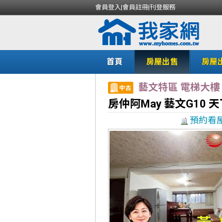
會員登入
|
會員註冊
|
刊登服務
首頁
房屋出售
房屋
藝文特區 電梯大樓
房仲阿May 藝文G10 
預約看