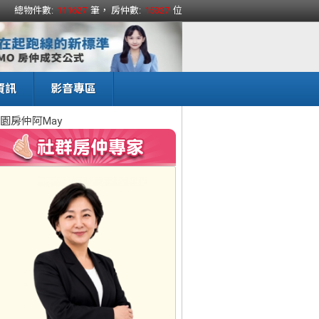
總物件數:
111627
筆， 房仲數:
15327
位
資訊
影音專區
園房仲阿May