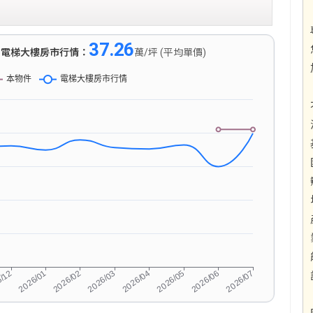
37.26
)
電梯大樓房市行情：
萬/坪 (平均單價)