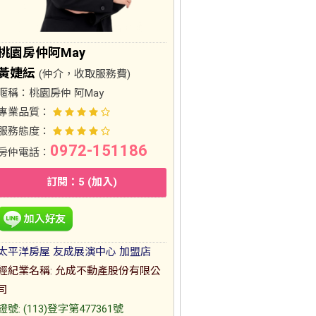
桃園房仲阿May
黃婕紜
(仲介，收取服務費)
暱稱：
桃園房仲 阿May
專業品質：
服務態度：
0972-151186
房仲電話：
訂閱：5 (加入)
太平洋房屋 友成展演中心 加盟店
經紀業名稱: 允成不動產股份有限公
司
證號: (113)登字第477361號