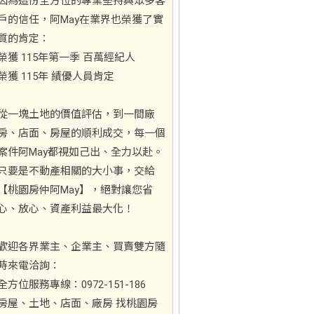
因為這份全方位的專業堅持與眾多客
戶的信任，阿May在業界也榮獲了實
質的肯定：
榮獲 115年第一季 百萬經紀人
榮獲 115年 績優人員肯定
從一塊土地的價值評估，到一間廠
房、店面、房屋的順利成交，每一個
案件阿May都視如己出、全力以赴。
只要是不動產相關的大小事，交給
【桃園房仲阿May】，絕對讓您省
心、放心、資產利益最大化！
歡迎各界業主、企業主、買賣雙方隨
時來電洽詢：
全方位服務專線：0972-151-186
房屋、土地、店面、廠房 找桃園房