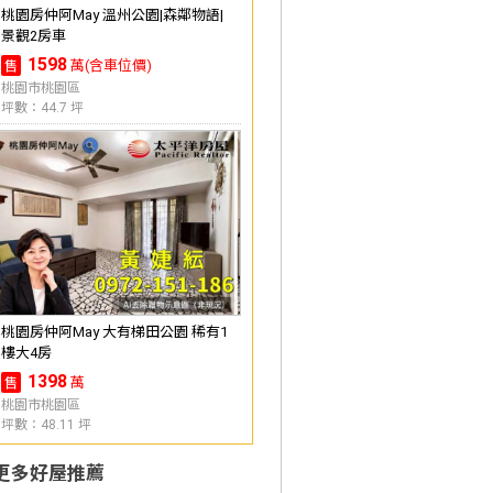
桃園房仲阿May 溫州公園|森鄰物語|
景觀2房車
1598
萬(含車位價)
售
桃園市桃園區
坪數：44.7 坪
桃園房仲阿May 大有梯田公園 稀有1
樓大4房
1398
萬
售
桃園市桃園區
坪數：48.11 坪
更多好屋推薦