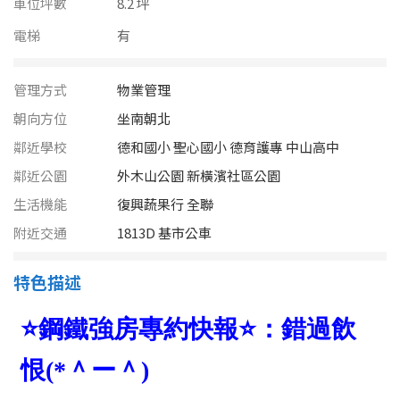
車位坪數
南投縣
8.2 坪
不拘
20坪以下
電梯
有
雲林縣
20~30 坪
30~40 坪
嘉義市
管理方式
物業管理
40~50 坪
50~60 坪
朝向方位
坐南朝北
嘉義縣
鄰近學校
德和國小 聖心國小 德育護專 中山高中
60~70 坪
70~80 坪
台南市
鄰近公園
外木山公園 新橫濱社區公園
生活機能
高雄市
復興蔬果行 全聯
80坪以上
附近交通
1813D 基市公車
澎湖縣
~
坪
特色描述
屏東縣
樓層
台東縣
不拘
地下室
花蓮縣