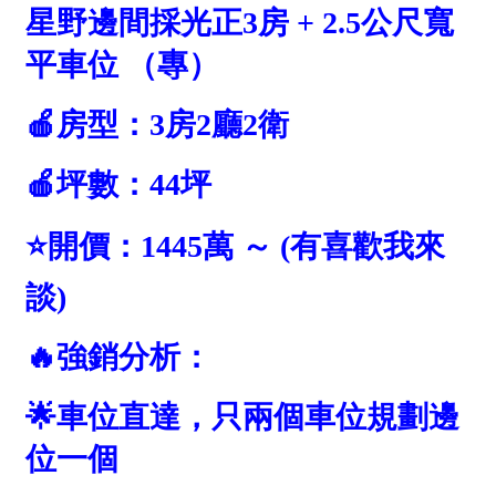
1樓
2樓
金門連江
3樓
4樓
5~10樓
11~20樓
21樓以上
~
樓
格局
不拘
1房
2房
3房
4房
5房以上