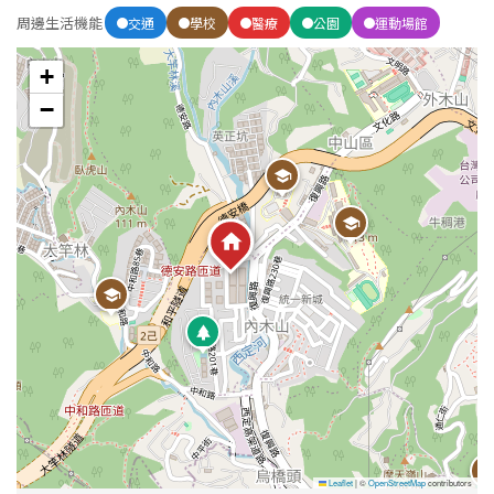
周邊生活機能
交通
學校
醫療
公園
運動場館
+
−
Leaflet
|
©
OpenStreetMap
contributors