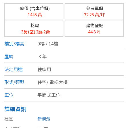
台北市
總價 (含車位價)
參考單價
基隆市
1445 萬
32.25 萬/坪
格局
建物登記
新北市
3房(室) 2廳 2衛
44.8 坪
宜蘭縣
樓別/樓高
9樓 / 14樓
類型(可複選)
桃園市
屋齡
3 年
不拘
公寓
電梯大樓
套房
新竹市
法定用途
住家用
別墅
透天厝
樓中樓
華廈
新竹縣
形式/類型
住宅/
電梯大樓
農舍
辦公
店面
工廠
苗栗縣
車位
平面式車位
台中市
廠辦
倉庫
土地
其他
詳細資訊
彰化縣
社區
新橫濱
坪數