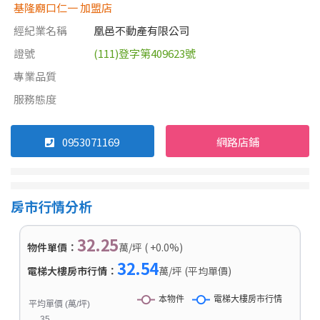
基隆廟口仁一 加盟店
經紀業名稱
凰邑不動產有限公司
證號
(111)登字第409623號
專業品質
服務態度
0953071169
網路店鋪
房市行情分析
32.25
物件單價：
萬/坪 ( +0.0%)
32.54
電梯大樓房市行情：
萬/坪 (平均單價)