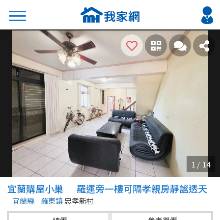
搜尋
熱門關鍵字
2026 台北降價好屋限量釋出
2026 新北降價好屋限量釋出
2026 台中降價好屋限量釋出
2026 台南降價好屋限量釋出
2026 高雄降價好屋限量釋出
縣市
區域
宜蘭購屋小巢 ｜ 羅運旁一樓可隔孝親房靜謐透天
不限
不限
宜蘭縣
羅東鎮
忠孝新村