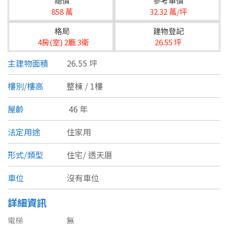
總價
參考單價
台北市
858 萬
32.32 萬/坪
基隆市
格局
建物登記
4房(室) 2廳 3衛
26.55 坪
新北市
主建物面積
26.55 坪
宜蘭縣
樓別/樓高
整棟 / 1樓
類型(可複選)
桃園市
屋齡
46 年
不拘
公寓
電梯大樓
套房
新竹市
法定用途
住家用
別墅
透天厝
樓中樓
華廈
新竹縣
形式/類型
住宅/
透天厝
農舍
辦公
店面
工廠
苗栗縣
車位
沒有車位
台中市
廠辦
倉庫
土地
其他
詳細資訊
彰化縣
電梯
無
坪數