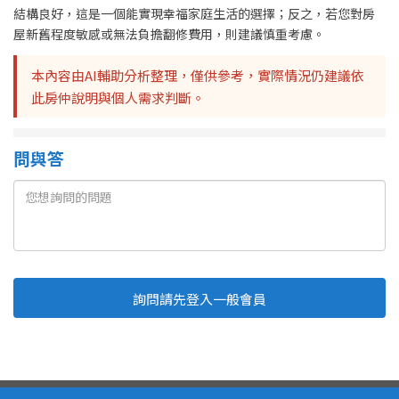
結構良好，這是一個能實現幸福家庭生活的選擇；反之，若您對房
屋新舊程度敏感或無法負擔翻修費用，則建議慎重考慮。
本內容由AI輔助分析整理，僅供參考，實際情況仍建議依
此房仲說明與個人需求判斷。
問與答
詢問請先登入一般會員
Line
Fb
複製連結
取消
送出