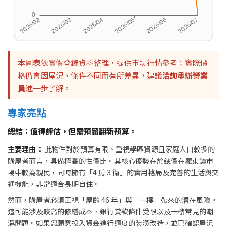
本圖表依實價登錄資料整理，提供市場行情參考；實際價
格仍會因屋況、條件不同而有所差異，建議
洽詢承辦營業
員
進一步了解。
專家亮點
總結：值得評估，但需預留翻新預算。
主要理由：
此物件對於預算有限、重視學區資源且家庭人口較多的
購屋者而言，具備極高的性價比。其核心優勢在於總價在羅東鎮市
場中較為親民，同時擁有「4 房 3 衛」的實用格局及完善的生活與交
通機能，非常適合長期自住。
然而，購屋者必須正視「屋齡 46 年」與「一樓」帶來的潛在風險。
這可能涉及較高的修繕成本、銀行貸款條件受限以及一樓常見的潮
濕問題。如果您願意投入資金進行適度的裝潢改造，並已確認屋況