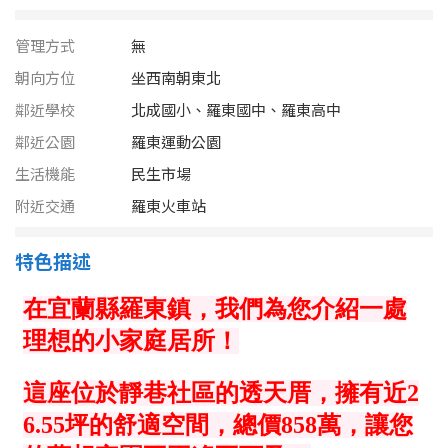
南投縣
不拘
20坪以下
管理方式
無
雲林縣
朝向方位
坐西南朝東北
20~30 坪
30~40 坪
嘉義市
鄰近學校
北成國小、羅東國中、羅東高中
40~50 坪
50~60 坪
嘉義縣
鄰近公園
羅東運動公園
生活機能
民生市場
60~70 坪
70~80 坪
台南市
附近交通
羅東火車站
高雄市
80坪以上
特色描述
澎湖縣
~
坪
屏東縣
樓層
台東縣
不拘
地下室
花蓮縣