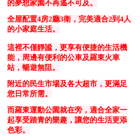
1樓
2樓
金門連江
3樓
4樓
5~10樓
11~20樓
21樓以上
~
樓
格局
不拘
1房
2房
3房
4房
5房以上