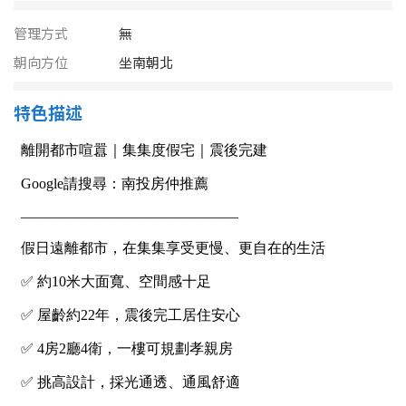
南投縣
不拘
20坪以下
管理方式
無
雲林縣
朝向方位
坐南朝北
20~30 坪
30~40 坪
嘉義市
特色描述
40~50 坪
50~60 坪
嘉義縣
60~70 坪
70~80 坪
台南市
高雄市
80坪以上
澎湖縣
~
坪
屏東縣
樓層
台東縣
不拘
地下室
花蓮縣