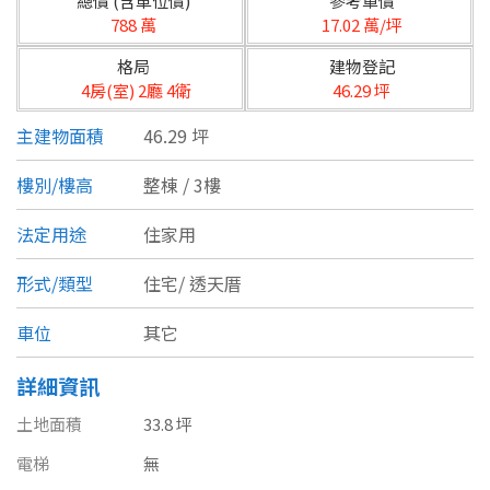
總價 (含車位價)
參考單價
台北市
788 萬
17.02 萬/坪
基隆市
格局
建物登記
4房(室) 2廳 4衛
46.29 坪
新北市
主建物面積
46.29 坪
宜蘭縣
樓別/樓高
整棟 / 3樓
類型(可複選)
桃園市
法定用途
住家用
不拘
公寓
電梯大樓
套房
新竹市
形式/類型
住宅/
透天厝
別墅
透天厝
樓中樓
華廈
新竹縣
車位
其它
農舍
辦公
店面
工廠
苗栗縣
詳細資訊
台中市
廠辦
倉庫
土地
其他
土地面積
33.8 坪
彰化縣
電梯
無
坪數