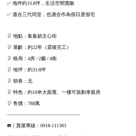
1樓
2樓
金門連江
3樓
4樓
5~10樓
11~20樓
21樓以上
~
樓
格局
不拘
1房
2房
3房
4房
5房以上