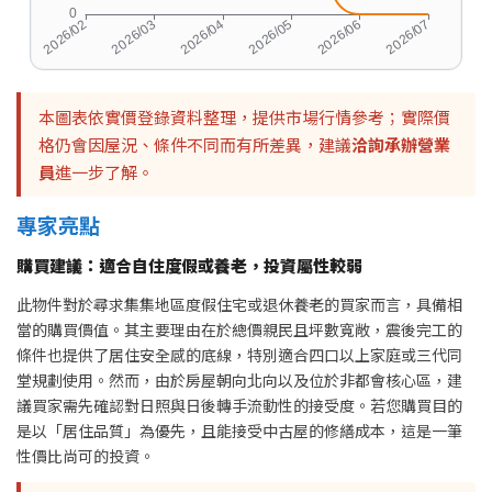
本圖表依實價登錄資料整理，提供市場行情參考；實際價
格仍會因屋況、條件不同而有所差異，建議
洽詢承辦營業
員
進一步了解。
專家亮點
購買建議：適合自住度假或養老，投資屬性較弱
此物件對於尋求集集地區度假住宅或退休養老的買家而言，具備相
當的購買價值。其主要理由在於總價親民且坪數寬敞，震後完工的
條件也提供了居住安全感的底線，特別適合四口以上家庭或三代同
堂規劃使用。然而，由於房屋朝向北向以及位於非都會核心區，建
議買家需先確認對日照與日後轉手流動性的接受度。若您購買目的
是以「居住品質」為優先，且能接受中古屋的修繕成本，這是一筆
性價比尚可的投資。