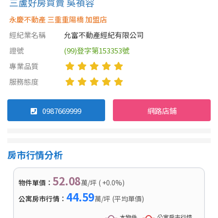
三蘆好房買賣 吳禎容
永慶不動產 三重重陽橋 加盟店
經紀業名稱
允富不動產經紀有限公司
證號
(99)登字第153353號
專業品質
服務態度
0987669999
網路店鋪
房市行情分析
52.08
物件單價：
萬/坪 ( +0.0%)
44.59
公寓房市行情：
萬/坪 (平均單價)