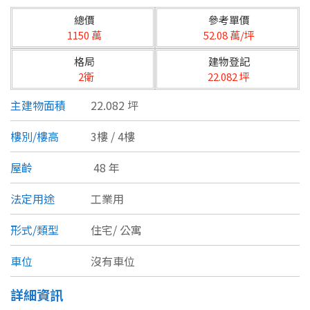
台北市
總價
參考單價
基隆市
1150 萬
52.08 萬/坪
格局
建物登記
新北市
2衛
22.082 坪
宜蘭縣
主建物面積
22.082 坪
類型(可複選)
桃園市
樓別/樓高
3樓 / 4樓
不拘
公寓
電梯大樓
套房
新竹市
屋齡
48 年
別墅
透天厝
樓中樓
華廈
新竹縣
法定用途
工業用
農舍
辦公
店面
工廠
苗栗縣
形式/類型
住宅/
公寓
台中市
廠辦
倉庫
土地
其他
車位
沒有車位
彰化縣
詳細資訊
坪數