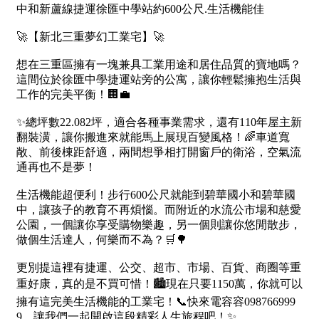
1樓
2樓
金門連江
3樓
4樓
5~10樓
11~20樓
21樓以上
~
樓
格局
不拘
1房
2房
3房
4房
5房以上