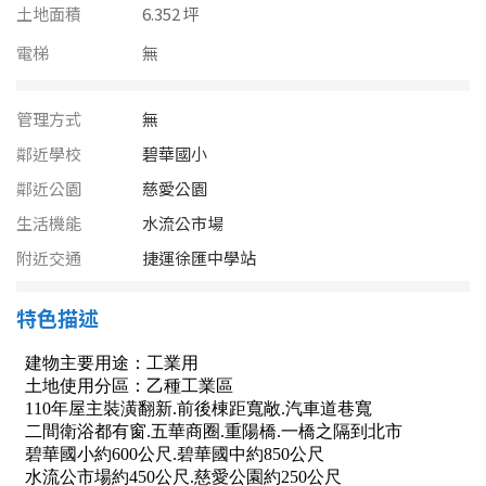
南投縣
土地面積
6.352 坪
不拘
20坪以下
電梯
雲林縣
無
20~30 坪
30~40 坪
嘉義市
管理方式
無
40~50 坪
50~60 坪
嘉義縣
鄰近學校
碧華國小
鄰近公園
慈愛公園
60~70 坪
70~80 坪
台南市
生活機能
水流公市場
高雄市
80坪以上
附近交通
捷運徐匯中學站
澎湖縣
~
坪
特色描述
屏東縣
樓層
台東縣
不拘
地下室
花蓮縣