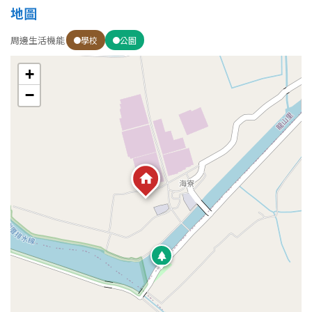
地圖
周邊生活機能
學校
公園
屋齡
不拘
5 年以下
+
−
5-10 年
10-20 年
20-30 年
30-40 年
40 年以上
售價