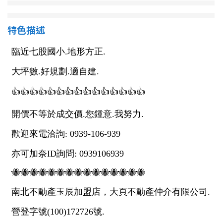
南投縣
不拘
20坪以下
雲林縣
特色描述
20~30 坪
30~40 坪
嘉義市
40~50 坪
50~60 坪
嘉義縣
60~70 坪
70~80 坪
台南市
高雄市
80坪以上
澎湖縣
~
坪
屏東縣
樓層
台東縣
不拘
地下室
花蓮縣