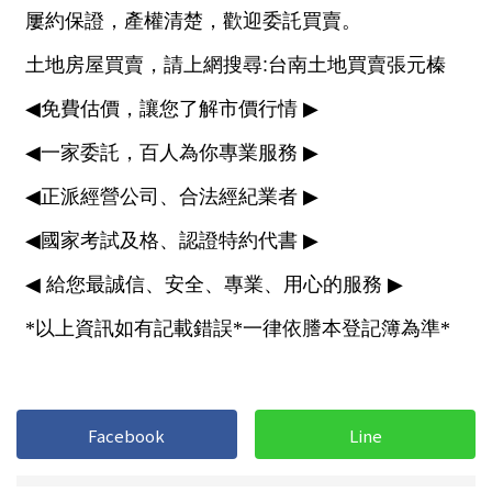
1樓
2樓
金門連江
3樓
4樓
5~10樓
11~20樓
21樓以上
~
樓
格局
不拘
1房
2房
3房
Facebook
Line
4房
5房以上