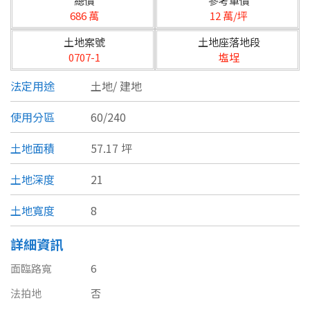
總價
參考單價
台北市
686 萬
12 萬/坪
基隆市
土地案號
土地座落地段
0707-1
塩埕
新北市
法定用途
土地/
建地
宜蘭縣
使用分區
60/240
類型(可複選)
桃園市
土地面積
57.17 坪
不拘
公寓
電梯大樓
套房
新竹市
土地深度
21
別墅
透天厝
樓中樓
華廈
新竹縣
土地寬度
8
農舍
辦公
店面
工廠
苗栗縣
詳細資訊
台中市
廠辦
倉庫
土地
其他
面臨路寬
6
彰化縣
法拍地
否
坪數