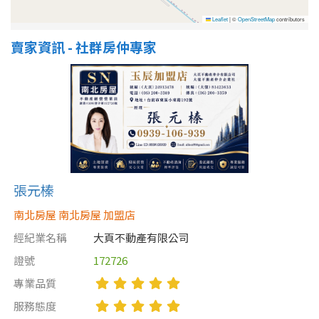
Leaflet
|
©
OpenStreetMap
contributors
賣家資訊 - 社群房仲專家
張元榛
南北房屋 南北房屋 加盟店
經紀業名稱
大頁不動產有限公司
證號
172726
專業品質
服務態度