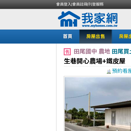
會員登入
|
會員註冊
|
刊登服務
首頁
房屋出售
房屋
田尾國中 農地
田尾買
生巷開心農場+鐵皮屋
預約看