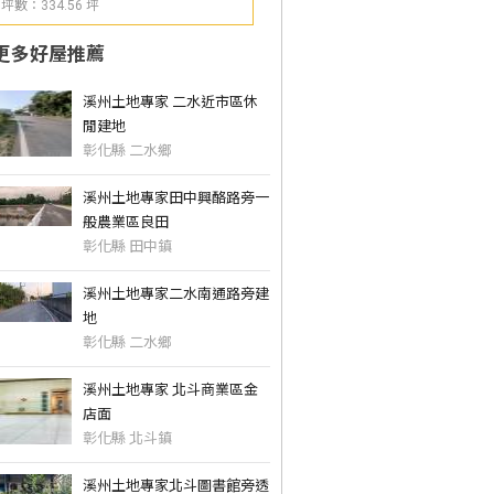
坪數：334.56 坪
更多好屋推薦
溪州土地專家 二水近市區休
閒建地
彰化縣 二水鄉
溪州土地專家田中興酪路旁一
般農業區良田
彰化縣 田中鎮
溪州土地專家二水南通路旁建
地
彰化縣 二水鄉
溪州土地專家 北斗商業區金
店面
彰化縣 北斗鎮
溪州土地專家北斗圖書館旁透