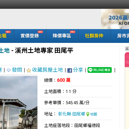
出租
實價登錄
降價專區
社群房仲
房市
溪
-
溪州土地專家 田尾平
土地
屋
|
發問
|
收藏房屋土地
|
分享
|
|
600 萬
總價：
土地面積：1.1 分
參考單價：545.45 萬/分
地址：
彰化縣
田尾鄉
地圖
土地座落地段：田尾鄉福德段