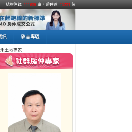
總物件數:
111808
筆， 房仲數:
15331
位
資訊
影音專區
州土地專家