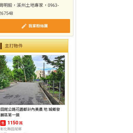
周明毅，溪州土地專家，0963-
267548
我家粉絲團
主打物件
田尾公路花園都計內美農 地 城鄉發
展區第一類
1150
萬
售
彰化縣田尾鄉