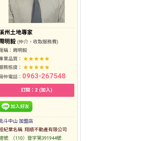
溪州土地專家
周明毅
(仲介，收取服務費)
暱稱：
周明毅
專業品質：
服務態度：
0963-267548
房仲電話：
訂閱：2 (加入)
北斗中山 加盟店
經紀業名稱: 翔順不動產有限公司
證號: （110）登字第391944號