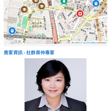
屋齡
不拘
5 年以下
5-10 年
10-20 年
Leaflet
|
©
OpenStreetMap
contributors
20-30 年
30-40 年
賣家資訊 - 社群房仲專家
40 年以上
售價