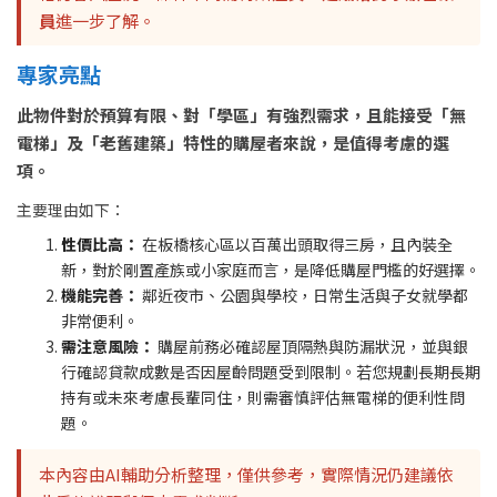
員
進一步了解。
專家亮點
此物件對於預算有限、對「學區」有強烈需求，且能接受「無
電梯」及「老舊建築」特性的購屋者來說，是值得考慮的選
項。
主要理由如下：
性價比高：
在板橋核心區以百萬出頭取得三房，且內裝全
新，對於剛置產族或小家庭而言，是降低購屋門檻的好選擇。
機能完善：
鄰近夜市、公園與學校，日常生活與子女就學都
非常便利。
需注意風險：
購屋前務必確認屋頂隔熱與防漏狀況，並與銀
行確認貸款成數是否因屋齡問題受到限制。若您規劃長期長期
持有或未來考慮長輩同住，則需審慎評估無電梯的便利性問
題。
本內容由AI輔助分析整理，僅供參考，實際情況仍建議依