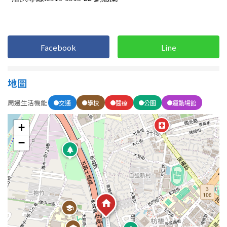
1樓
2樓
金門連江
3樓
4樓
Facebook
Line
5~10樓
11~20樓
21樓以上
地圖
周邊生活機能
交通
學校
醫療
公園
運動場館
~
樓
+
−
格局
不拘
1房
2房
3房
4房
5房以上