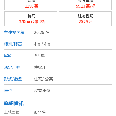
總價
參考單價
台北市
1198 萬
59.13 萬/坪
基隆市
格局
建物登記
3房(室) 2廳 2衛
20.26 坪
新北市
主建物面積
20.26 坪
宜蘭縣
樓別/樓高
4樓 / 4樓
類型(可複選)
桃園市
屋齡
55 年
不拘
公寓
電梯大樓
套房
新竹市
法定用途
住家用
別墅
透天厝
樓中樓
華廈
新竹縣
形式/類型
住宅/
公寓
農舍
辦公
店面
工廠
苗栗縣
車位
沒有車位
台中市
廠辦
倉庫
土地
其他
詳細資訊
彰化縣
土地面積
8.77 坪
坪數