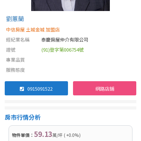
劉蕙蘭
中信房屋 土城金城 加盟店
經紀業名稱
泰慶房屋仲介有限公司
證號
(91)登字第006754號
專業品質
服務態度
0915091522
網路店鋪
房市行情分析
59.13
物件單價：
萬/坪 ( +0.0%)