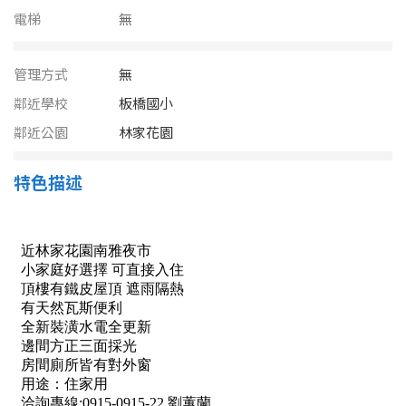
南投縣
電梯
無
不拘
20坪以下
雲林縣
20~30 坪
30~40 坪
管理方式
無
嘉義市
鄰近學校
板橋國小
40~50 坪
50~60 坪
嘉義縣
鄰近公園
林家花園
60~70 坪
70~80 坪
台南市
特色描述
高雄市
80坪以上
澎湖縣
~
坪
屏東縣
樓層
台東縣
不拘
地下室
花蓮縣