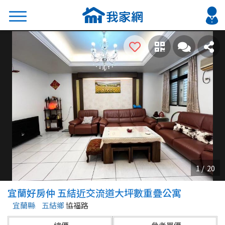
搜尋
熱門關鍵字
2026 台北降價好屋限量釋出
2026 新北降價好屋限量釋出
2026 台中降價好屋限量釋出
2026 台南降價好屋限量釋出
2026 高雄降價好屋限量釋出
縣市
區域
宜蘭好房仲 五結近交流道大坪數重疊公寓
不限
不限
宜蘭縣
五結鄉
協福路