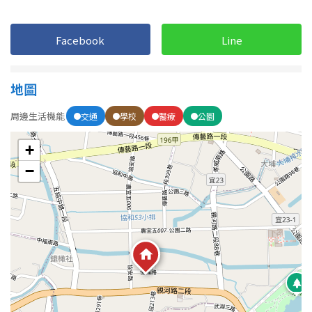
Facebook
Line
屋齡
不拘
5 年以下
地圖
5-10 年
10-20 年
周邊生活機能
交通
學校
醫療
公園
20-30 年
30-40 年
+
−
40 年以上
售價