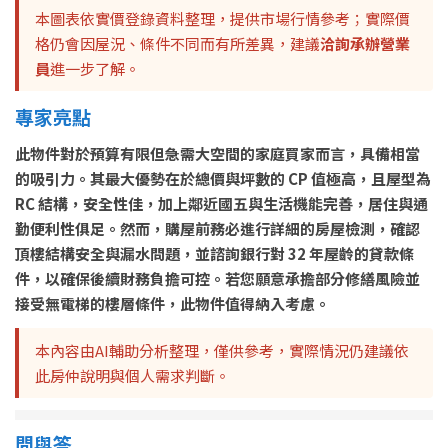
本圖表依實價登錄資料整理，提供市場行情參考；實際價
格仍會因屋況、條件不同而有所差異，建議
洽詢承辦營業
員
進一步了解。
專家亮點
此物件對於預算有限但急需大空間的家庭買家而言，具備相當
的吸引力。其最大優勢在於總價與坪數的 CP 值極高，且屋型為
RC 結構，安全性佳，加上鄰近國五與生活機能完善，居住與通
勤便利性俱足。然而，購屋前務必進行詳細的房屋檢測，確認
頂樓結構安全與漏水問題，並諮詢銀行對 32 年屋齡的貸款條
件，以確保後續財務負擔可控。若您願意承擔部分修繕風險並
接受無電梯的樓層條件，此物件值得納入考慮。
本內容由AI輔助分析整理，僅供參考，實際情況仍建議依
此房仲說明與個人需求判斷。
問與答