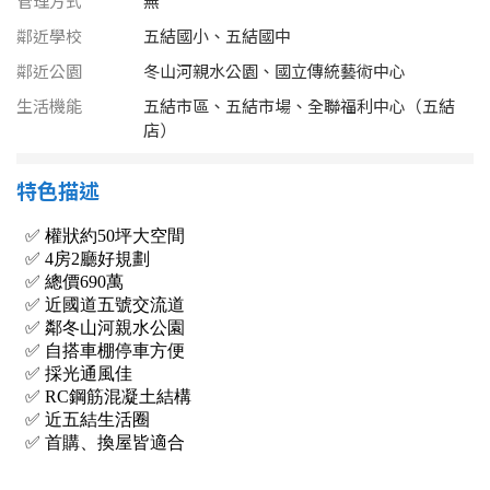
管理方式
無
南投縣
不拘
20坪以下
鄰近學校
五結國小、五結國中
雲林縣
鄰近公園
冬山河親水公園、國立傳統藝術中心
20~30 坪
30~40 坪
嘉義市
生活機能
五結市區、五結市場、全聯福利中心（五結
店）
40~50 坪
50~60 坪
嘉義縣
特色描述
60~70 坪
70~80 坪
台南市
高雄市
80坪以上
澎湖縣
~
坪
屏東縣
樓層
台東縣
不拘
地下室
花蓮縣