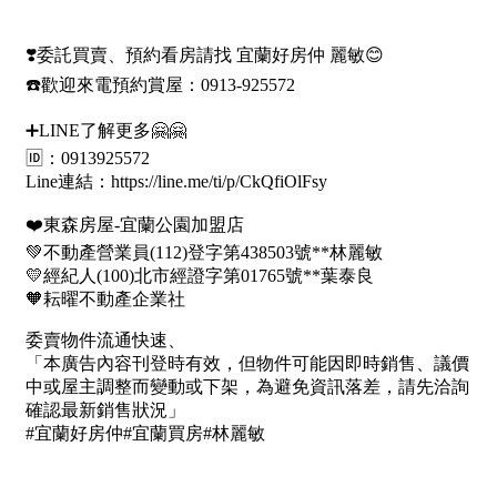
1樓
2樓
金門連江
3樓
4樓
5~10樓
11~20樓
21樓以上
~
樓
格局
不拘
1房
2房
3房
4房
5房以上