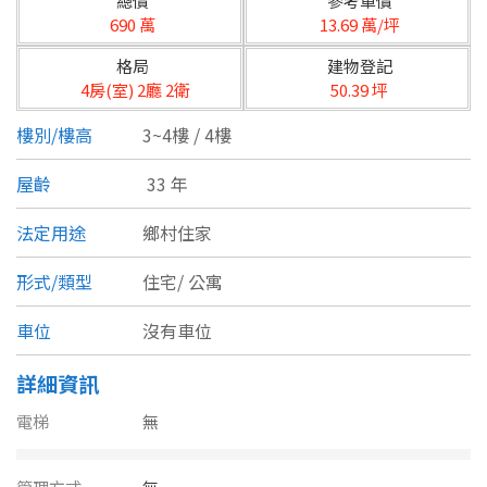
總價
參考單價
台北市
690 萬
13.69 萬/坪
基隆市
格局
建物登記
4房(室) 2廳 2衛
50.39 坪
新北市
樓別/樓高
3~4樓 / 4樓
宜蘭縣
屋齡
33 年
類型(可複選)
桃園市
法定用途
鄉村住家
不拘
公寓
電梯大樓
套房
新竹市
形式/類型
住宅/
公寓
別墅
透天厝
樓中樓
華廈
新竹縣
車位
沒有車位
農舍
辦公
店面
工廠
苗栗縣
詳細資訊
台中市
廠辦
倉庫
土地
其他
電梯
無
彰化縣
坪數