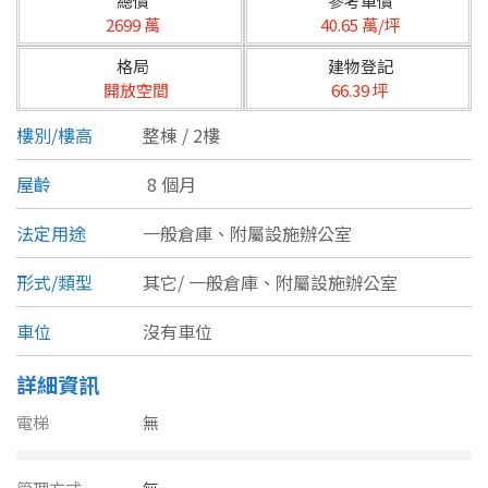
總價
參考單價
台北市
2699 萬
40.65 萬/坪
基隆市
格局
建物登記
開放空間
66.39 坪
新北市
樓別/樓高
整棟 / 2樓
宜蘭縣
屋齡
8 個月
類型(可複選)
桃園市
法定用途
一般倉庫、附屬設施辦公室
不拘
公寓
電梯大樓
套房
新竹市
形式/類型
其它/
一般倉庫、附屬設施辦公室
別墅
透天厝
樓中樓
華廈
新竹縣
車位
沒有車位
農舍
辦公
店面
工廠
苗栗縣
詳細資訊
台中市
廠辦
倉庫
土地
其他
電梯
無
彰化縣
坪數