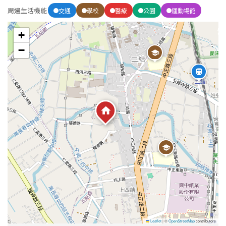
周邊生活機能
交通
學校
醫療
公園
運動場館
屋齡
+
−
不拘
5 年以下
5-10 年
10-20 年
20-30 年
30-40 年
40 年以上
售價
Leaflet
|
©
OpenStreetMap
contributors