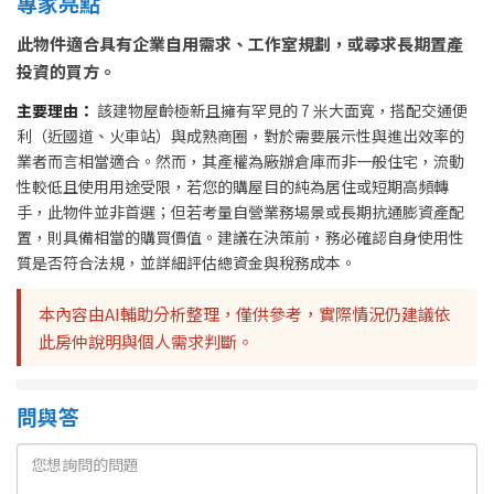
專家亮點
此物件適合具有企業自用需求、工作室規劃，或尋求長期置產
投資的買方。
主要理由：
該建物屋齡極新且擁有罕見的 7 米大面寬，搭配交通便
利（近國道、火車站）與成熟商圈，對於需要展示性與進出效率的
業者而言相當適合。然而，其產權為廠辦倉庫而非一般住宅，流動
性較低且使用用途受限，若您的購屋目的純為居住或短期高頻轉
手，此物件並非首選；但若考量自營業務場景或長期抗通膨資產配
置，則具備相當的購買價值。建議在決策前，務必確認自身使用性
質是否符合法規，並詳細評估總資金與稅務成本。
本內容由AI輔助分析整理，僅供參考，實際情況仍建議依
此房仲說明與個人需求判斷。
問與答