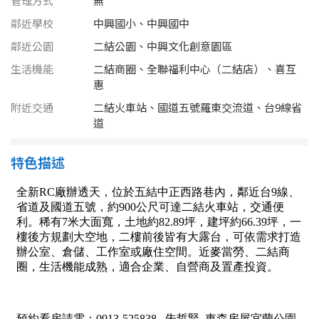
管理方式
無
南投縣
不拘
20坪以下
鄰近學校
中興國小、中興國中
雲林縣
鄰近公園
二結公園、中興文化創意園區
20~30 坪
30~40 坪
嘉義市
生活機能
二結商圈、全聯福利中心（二結店）、喜互
惠
40~50 坪
50~60 坪
嘉義縣
附近交通
二結火車站、國道五號羅東交流道、台9線省
道
60~70 坪
70~80 坪
台南市
特色描述
高雄市
80坪以上
澎湖縣
~
坪
屏東縣
樓層
台東縣
不拘
地下室
花蓮縣