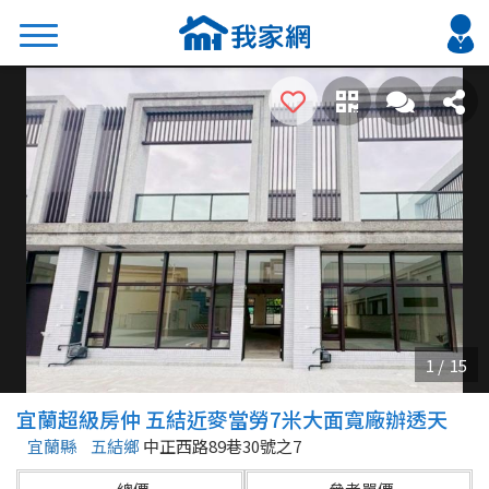
搜尋
熱門關鍵字
2026 台北降價好屋限量釋出
2026 新北降價好屋限量釋出
2026 台中降價好屋限量釋出
2026 台南降價好屋限量釋出
2026 高雄降價好屋限量釋出
縣市
區域
宜蘭超級房仲 五結近麥當勞7米大面寬廠辦透天
不限
不限
宜蘭縣
五結鄉
中正西路89巷30號之7