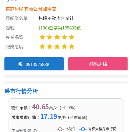
東森房屋 宜蘭公園 加盟店
經紀業名稱
耘曜不動產企業社
證號
(100)登字第165832號
專業品質
服務態度
0913525838
網路店鋪
房市行情分析
40.65
物件單價：
萬/坪 ( +0.0%)
17.19
房市房市行情：
萬/坪 (平均單價)