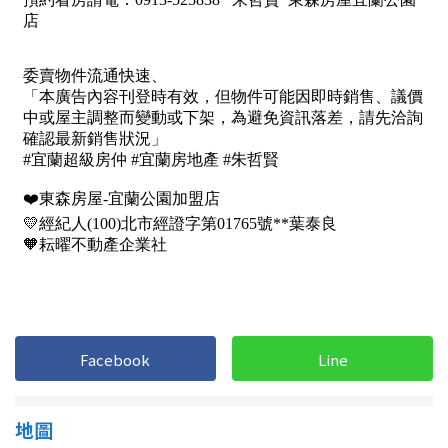
1樓
2樓
金門連江
3樓
4樓
5~10樓
11~20樓
21樓以上
~
樓
格局
不拘
1房
Facebook
Line
2房
3房
地圖
4房
5房以上