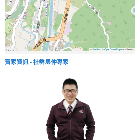
屋齡
不拘
5 年以下
5-10 年
10-20 年
Leaflet
|
©
OpenStreetMap
contributors
賣家資訊 - 社群房仲專家
20-30 年
30-40 年
40 年以上
售價