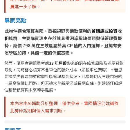
員
進一步了解。
專家亮點
此物件適合預算有限、重視視野與通勤便利的
首購族
或
投資收
租
族群。主要購買理由在於其具備河岸稀缺景觀與低管理費優
勢，總價 798 萬在三峽區屬於高 CP 值的入門選擇，且擁有安
溪學區加持，具備一定的保值基礎。
然而，購屋者需慎重考慮
33 年屋齡
帶來的潛在維修風險及老屋貸款
限制，同時務必核算不含車位的額外成本（如租車位費用）。若您
能接受老舊建物並確認社區管理基金狀況，此房是切入三峽市場的
一扇高性價比門路；但若追求全新屋況或長期自住，則建議仔細評
估翻新預算與未來轉手難度。
本內容由AI輔助分析整理，僅供參考，實際情況仍建議依
此房仲說明與個人需求判斷。