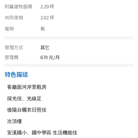
南投縣
附屬建物面積
2.29 坪
不拘
20坪以下
雲林縣
共同使用
2.02 坪
20~30 坪
30~40 坪
電梯
有
嘉義市
40~50 坪
50~60 坪
嘉義縣
管理方式
其它
60~70 坪
70~80 坪
台南市
管理費
670 元/月
高雄市
80坪以上
特色描述
澎湖縣
~
坪
屏東縣
樓層
台東縣
不拘
地下室
花蓮縣