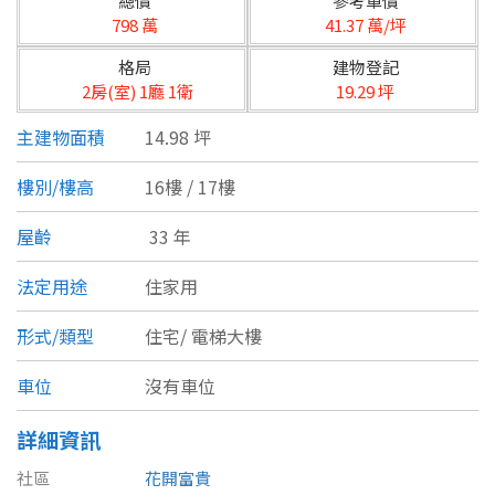
總價
參考單價
台北市
798 萬
41.37 萬/坪
基隆市
格局
建物登記
2房(室) 1廳 1衛
19.29 坪
新北市
主建物面積
14.98 坪
宜蘭縣
樓別/樓高
16樓 / 17樓
類型(可複選)
桃園市
屋齡
33 年
不拘
公寓
電梯大樓
套房
新竹市
法定用途
住家用
別墅
透天厝
樓中樓
華廈
新竹縣
形式/類型
住宅/
電梯大樓
農舍
辦公
店面
工廠
苗栗縣
車位
沒有車位
台中市
廠辦
倉庫
土地
其他
詳細資訊
彰化縣
社區
花開富貴
坪數