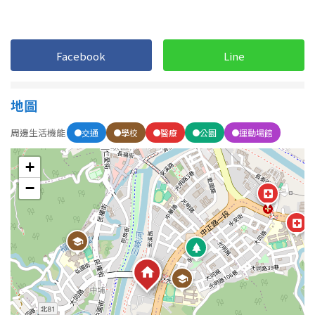
1樓
2樓
金門連江
3樓
4樓
Facebook
Line
5~10樓
11~20樓
地圖
21樓以上
周邊生活機能
交通
學校
醫療
公園
運動場館
~
樓
+
−
格局
不拘
1房
2房
3房
4房
5房以上