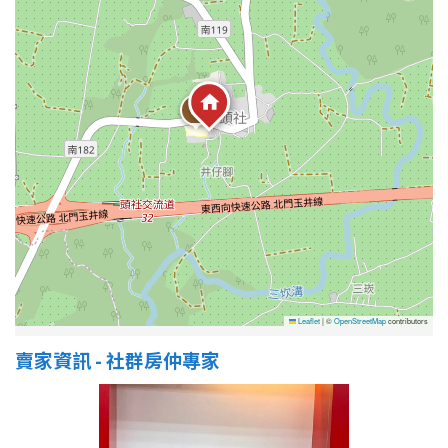
1樓
2樓
金門連江
3樓
4樓
5~10樓
11~20樓
21樓以上
~
樓
格局
不拘
1房
Leaflet
|
©
OpenStreetMap
contributors
賣家資訊 - 社群房仲專家
2房
3房
4房
5房以上