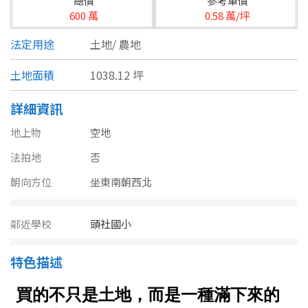
總價
參考單價
台北市
600 萬
0.58 萬/坪
基隆市
法定用途
土地/
農地
新北市
土地面積
1038.12 坪
宜蘭縣
詳細資訊
類型(可複選)
桃園市
地上物
空地
不拘
公寓
電梯大樓
套房
新竹市
法拍地
否
朝向方位
坐東南朝西北
別墅
透天厝
樓中樓
華廈
新竹縣
農舍
辦公
店面
工廠
苗栗縣
鄰近學校
頭社國小
台中市
廠辦
倉庫
土地
其他
特色描述
彰化縣
坪數