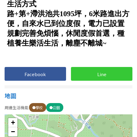
南投縣
不拘
20坪以下
雲林縣
20~30 坪
30~40 坪
嘉義市
40~50 坪
50~60 坪
嘉義縣
60~70 坪
70~80 坪
台南市
高雄市
80坪以上
Facebook
Line
澎湖縣
~
坪
地圖
屏東縣
周邊生活機能
學校
公園
樓層
台東縣
+
不拘
地下室
花蓮縣
−