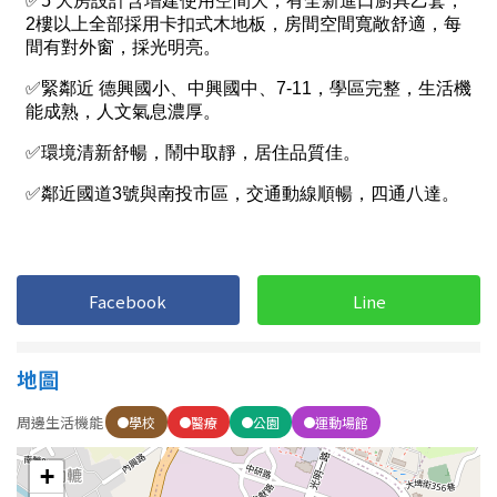
1樓
2樓
金門連江
3樓
4樓
5~10樓
11~20樓
21樓以上
~
樓
Facebook
Line
格局
不拘
1房
地圖
2房
3房
周邊生活機能
學校
醫療
公園
運動場館
+
4房
5房以上