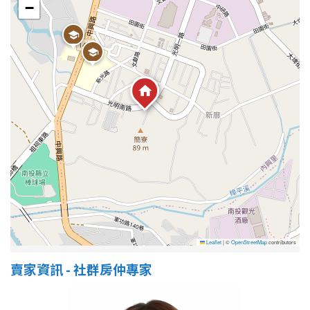
−
屋齡
不拘
5 年以下
5-10 年
10-20 年
20-30 年
30-40 年
40 年以上
售價
Leaflet
|
©
OpenStreetMap
contributors
賣家資訊 - 社群房仲專家