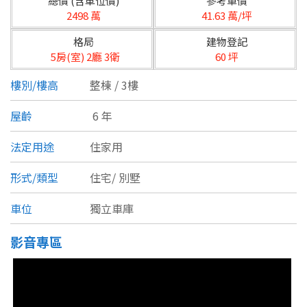
總價 (含車位價)
參考單價
台北市
2498 萬
41.63 萬/坪
基隆市
格局
建物登記
5房(室) 2廳 3衛
60 坪
新北市
樓別/樓高
整棟 / 3樓
宜蘭縣
屋齡
6 年
類型(可複選)
桃園市
法定用途
住家用
不拘
公寓
電梯大樓
套房
新竹市
形式/類型
住宅/
別墅
別墅
透天厝
樓中樓
華廈
新竹縣
車位
獨立車庫
農舍
辦公
店面
工廠
苗栗縣
影音專區
台中市
廠辦
倉庫
土地
其他
彰化縣
坪數