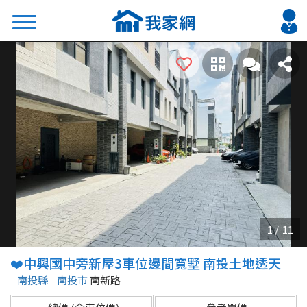
搜尋
熱門關鍵字
2026 台北降價好屋限量釋出
2026 新北降價好屋限量釋出
2026 台中降價好屋限量釋出
2026 台南降價好屋限量釋出
2026 高雄降價好屋限量釋出
縣市
區域
❤️中興國中旁新屋3車位邊間寬墅 南投土地透天
不限
不限
南投縣
南投市
南新路