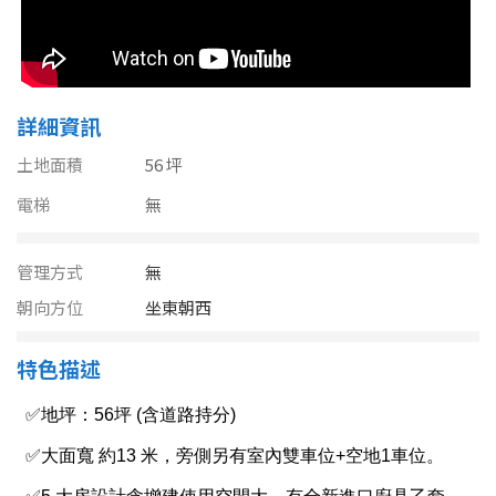
南投縣
不拘
20坪以下
雲林縣
20~30 坪
30~40 坪
嘉義市
詳細資訊
40~50 坪
50~60 坪
嘉義縣
土地面積
56 坪
60~70 坪
70~80 坪
台南市
電梯
無
高雄市
80坪以上
管理方式
無
澎湖縣
朝向方位
坐東朝西
~
坪
屏東縣
特色描述
樓層
台東縣
不拘
地下室
花蓮縣