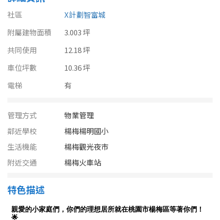
南投縣
不拘
20坪以下
社區
X計劃智富城
雲林縣
附屬建物面積
3.003 坪
20~30 坪
30~40 坪
嘉義市
共同使用
12.18 坪
40~50 坪
50~60 坪
車位坪數
10.36 坪
嘉義縣
電梯
有
60~70 坪
70~80 坪
台南市
高雄市
80坪以上
管理方式
物業管理
鄰近學校
楊梅楊明國小
澎湖縣
~
坪
生活機能
楊梅觀光夜市
屏東縣
附近交通
楊梅火車站
樓層
台東縣
特色描述
不拘
地下室
花蓮縣