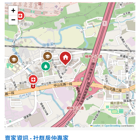
+
屋齡
−
不拘
5 年以下
5-10 年
10-20 年
20-30 年
30-40 年
40 年以上
售價
Leaflet
|
©
OpenStreetMap
contributors
賣家資訊 - 社群房仲專家