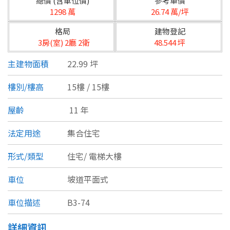
總價 (含車位價)
參考單價
台北市
1298 萬
26.74 萬/坪
基隆市
格局
建物登記
3房(室) 2廳 2衛
48.544 坪
新北市
主建物面積
22.99 坪
宜蘭縣
樓別/樓高
15樓 / 15樓
類型(可複選)
桃園市
屋齡
11 年
不拘
公寓
電梯大樓
套房
新竹市
法定用途
集合住宅
別墅
透天厝
樓中樓
華廈
新竹縣
形式/類型
住宅/
電梯大樓
農舍
辦公
店面
工廠
苗栗縣
車位
坡道平面式
台中市
廠辦
倉庫
土地
其他
車位描述
B3-74
彰化縣
坪數
詳細資訊