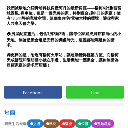
1樓
2樓
金門連江
3樓
4樓
5~10樓
11~20樓
21樓以上
~
樓
格局
Facebook
Line
不拘
1房
2房
3房
地圖
4房
5房以上
周邊生活機能
交通
學校
醫療
公園
運動場館