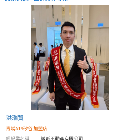
洪瑞賢
青埔A19矽谷 加盟店
經紀業名稱
誠昕不動產有限公司