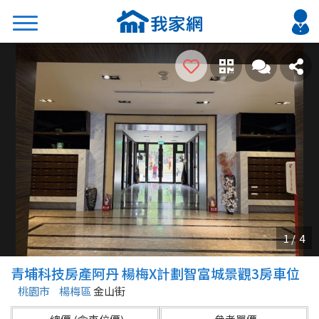
搜尋
熱門關鍵字
2026 台北降價好屋限量釋出
2026 新北降價好屋限量釋出
2026 台中降價好屋限量釋出
2026 台南降價好屋限量釋出
2026 高雄降價好屋限量釋出
縣市
區域
青埔科技房產阿丹 楊梅X計劃智富城景觀3房車位
不限
不限
桃園市
楊梅區
金山街