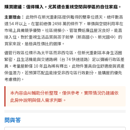
購買建議：值得購入，尤其適合重視空間與學區的自住家庭。
主要理由：
此物件在新光重劃區提供難得的雙車位透天，總坪數高
達 54 坪以上，在當前總價 2498 萬的條件下，單價與空間利用率在
市場上具備競爭優勢。社區規模小、管理費低廉且屋況良好，能直
接入住，對於重視生活品質與孩子就學（新高國小、新光國中）的
買家來說，是極具性價比的選擇。
儘管行政區位標示為太平區而非西屯區，但新光重劃區本身生活圈
緊密，且生活機能與交通路網（台 74 快速道路）足以彌補行政區差
異。考量屋齡僅 10 年且為稀有釋出，此物件兼具自住舒適度與資產
保值潛力，若預算匹配且能接受非西屯區行政劃分，是購屋的優先
考慮標的。
本內容由AI輔助分析整理，僅供參考，實際情況仍建議依
此房仲說明與個人需求判斷。
問與答