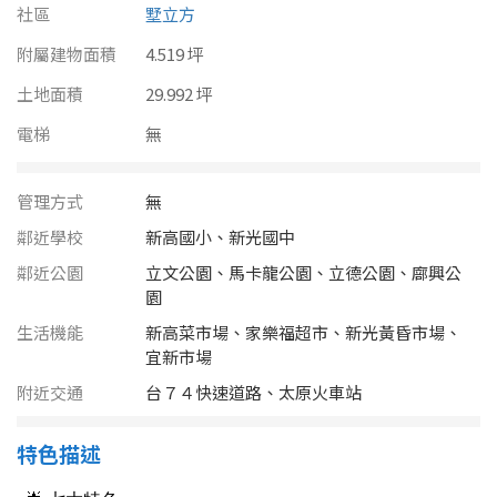
南投縣
社區
墅立方
不拘
20坪以下
附屬建物面積
雲林縣
4.519 坪
20~30 坪
30~40 坪
土地面積
29.992 坪
嘉義市
電梯
無
40~50 坪
50~60 坪
嘉義縣
60~70 坪
70~80 坪
管理方式
無
台南市
鄰近學校
新高國小、新光國中
高雄市
80坪以上
鄰近公園
立文公園、馬卡龍公園、立德公園、廍興公
園
澎湖縣
~
坪
生活機能
新高菜市場、家樂福超市、新光黃昏市場、
屏東縣
宜新市場
附近交通
台７４快速道路、太原火車站
樓層
台東縣
不拘
地下室
特色描述
花蓮縣