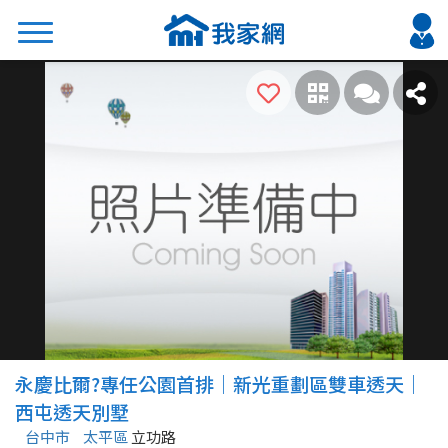
搜尋
熱門關鍵字
2026 台北降價好屋限量釋出
2026 新北降價好屋限量釋出
2026 台中降價好屋限量釋出
2026 台南降價好屋限量釋出
2026 高雄降價好屋限量釋出
縣市
區域
永慶比爾?專任公園首排｜新光重劃區雙車透天｜
不限
不限
西屯透天別墅
台中市
太平區
立功路