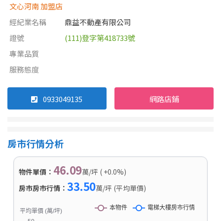
文心河南 加盟店
經紀業名稱
鼎益不動產有限公司
證號
(111)登字第418733號
專業品質
服務態度
0933049135
網路店鋪
房市行情分析
46.09
物件單價：
萬/坪 ( +0.0%)
33.50
房市房市行情：
萬/坪 (平均單價)