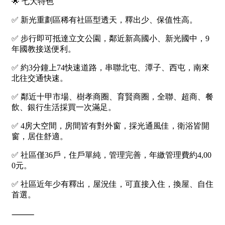
1樓
2樓
金門連江
3樓
4樓
5~10樓
11~20樓
21樓以上
~
樓
格局
不拘
1房
2房
3房
4房
5房以上