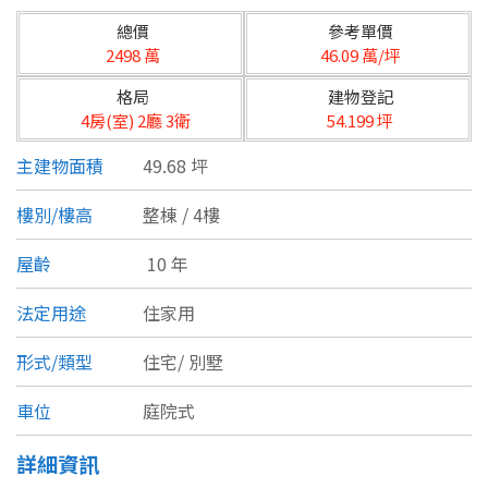
台北市
總價
參考單價
基隆市
2498 萬
46.09 萬/坪
格局
建物登記
新北市
4房(室) 2廳 3衛
54.199 坪
宜蘭縣
主建物面積
49.68 坪
類型(可複選)
桃園市
樓別/樓高
整棟 / 4樓
不拘
公寓
電梯大樓
套房
新竹市
屋齡
10 年
別墅
透天厝
樓中樓
華廈
新竹縣
法定用途
住家用
農舍
辦公
店面
工廠
苗栗縣
形式/類型
住宅/
別墅
台中市
廠辦
倉庫
土地
其他
車位
庭院式
彰化縣
詳細資訊
坪數