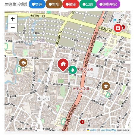
周邊生活機能
交通
學校
醫療
公園
運動場館
+
−
Leaflet
|
©
OpenStreetMap
contributors