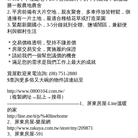
1樓
2樓
金門連江
3樓
4樓
5~10樓
11~20樓
21樓以上
~
樓
格局
不拘
1房
2房
3房
4房
5房以上