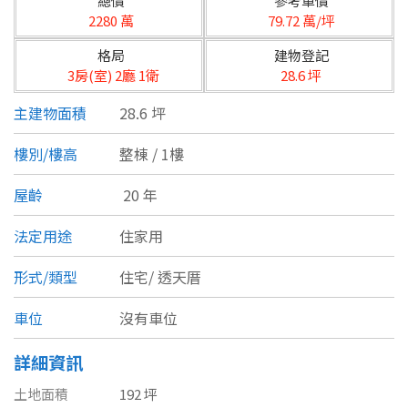
總價
參考單價
台北市
2280 萬
79.72 萬/坪
基隆市
格局
建物登記
3房(室) 2廳 1衛
28.6 坪
新北市
主建物面積
28.6 坪
宜蘭縣
樓別/樓高
整棟 / 1樓
類型(可複選)
桃園市
屋齡
20 年
不拘
公寓
電梯大樓
套房
新竹市
法定用途
住家用
別墅
透天厝
樓中樓
華廈
新竹縣
形式/類型
住宅/
透天厝
農舍
辦公
店面
工廠
苗栗縣
車位
沒有車位
台中市
廠辦
倉庫
土地
其他
詳細資訊
彰化縣
土地面積
192 坪
坪數