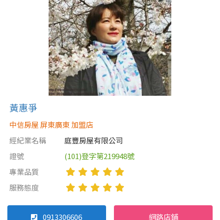
黃惠爭
中信房屋 屏東廣東 加盟店
經紀業名稱
庭豐房屋有限公司
證號
(101)登字第219948號
專業品質
服務態度
0913306606
網路店鋪