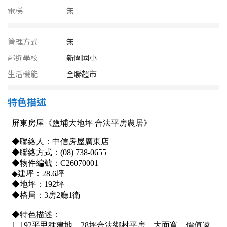
南投縣
電梯
無
不拘
20坪以下
雲林縣
20~30 坪
30~40 坪
管理方式
無
嘉義市
鄰近學校
新圍國小
40~50 坪
50~60 坪
嘉義縣
生活機能
全聯超市
60~70 坪
70~80 坪
台南市
特色描述
高雄市
80坪以上
澎湖縣
~
坪
屏東縣
樓層
台東縣
不拘
地下室
花蓮縣