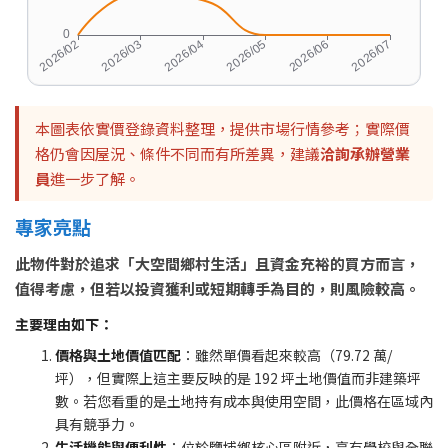
本圖表依實價登錄資料整理，提供市場行情參考；實際價
格仍會因屋況、條件不同而有所差異，建議
洽詢承辦營業
員
進一步了解。
專家亮點
此物件對於追求「大空間鄉村生活」且資金充裕的買方而言，
值得考慮，但若以投資獲利或短期轉手為目的，則風險較高。
主要理由如下：
價格與土地價值匹配
：雖然單價看起來較高（79.72 萬/
坪），但實際上這主要反映的是 192 坪土地價值而非建築坪
數。若您看重的是土地持有成本與使用空間，此價格在區域內
具有競爭力。
生活機能與便利性
：位於鹽埔鄉核心區附近，享有學校與全聯