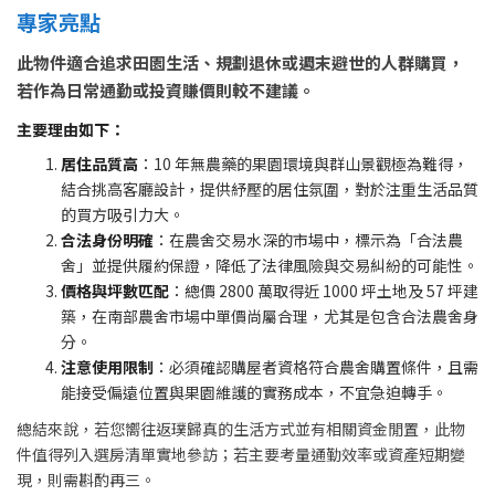
專家亮點
此物件適合追求田園生活、規劃退休或週末避世的人群購買，
若作為日常通勤或投資賺價則較不建議。
主要理由如下：
居住品質高
：10 年無農藥的果園環境與群山景觀極為難得，
結合挑高客廳設計，提供紓壓的居住氛圍，對於注重生活品質
的買方吸引力大。
合法身份明確
：在農舍交易水深的市場中，標示為「合法農
舍」並提供履約保證，降低了法律風險與交易糾紛的可能性。
價格與坪數匹配
：總價 2800 萬取得近 1000 坪土地及 57 坪建
築，在南部農舍市場中單價尚屬合理，尤其是包含合法農舍身
分。
注意使用限制
：必須確認購屋者資格符合農舍購置條件，且需
能接受偏遠位置與果園維護的實務成本，不宜急迫轉手。
總結來說，若您嚮往返璞歸真的生活方式並有相關資金閒置，此物
件值得列入選房清單實地參訪；若主要考量通勤效率或資產短期變
現，則需斟酌再三。