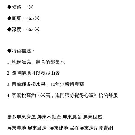
1樓
2樓
金門連江
3樓
4樓
5~10樓
11~20樓
21樓以上
~
樓
格局
不拘
1房
2房
3房
4房
5房以上