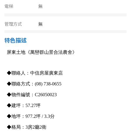
南投縣
電梯
無
不拘
20坪以下
雲林縣
20~30 坪
30~40 坪
管理方式
無
嘉義市
40~50 坪
50~60 坪
特色描述
嘉義縣
60~70 坪
70~80 坪
台南市
高雄市
80坪以上
澎湖縣
~
坪
屏東縣
樓層
台東縣
不拘
地下室
花蓮縣