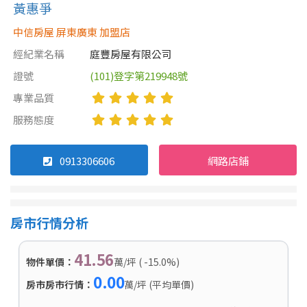
黃惠爭
中信房屋 屏東廣東 加盟店
經紀業名稱
庭豐房屋有限公司
證號
(101)登字第219948號
專業品質
服務態度
0913306606
網路店鋪
房市行情分析
41.56
物件單價：
萬/坪 ( -15.0%)
0.00
房市房市行情：
萬/坪 (平均單價)