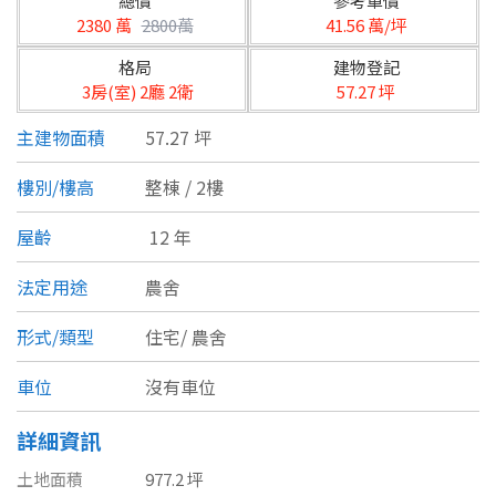
總價
參考單價
台北市
2380 萬
2800萬
41.56 萬/坪
基隆市
格局
建物登記
3房(室) 2廳 2衛
57.27 坪
新北市
主建物面積
57.27 坪
宜蘭縣
樓別/樓高
整棟 / 2樓
類型(可複選)
桃園市
屋齡
12 年
不拘
公寓
電梯大樓
套房
新竹市
法定用途
農舍
別墅
透天厝
樓中樓
華廈
新竹縣
形式/類型
住宅/
農舍
農舍
辦公
店面
工廠
苗栗縣
車位
沒有車位
台中市
廠辦
倉庫
土地
其他
詳細資訊
彰化縣
土地面積
977.2 坪
坪數