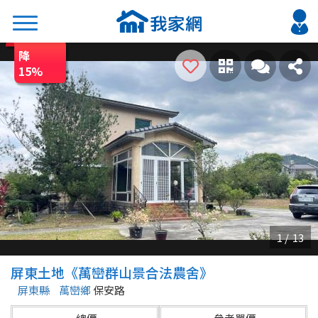
降
搜尋
15
%
熱門關鍵字
2026 台北降價好屋限量釋出
2026 新北降價好屋限量釋出
2026 台中降價好屋限量釋出
2026 台南降價好屋限量釋出
2026 高雄降價好屋限量釋出
縣市
區域
屏東土地《萬巒群山景合法農舍》
不限
不限
屏東縣
萬巒鄉
保安路