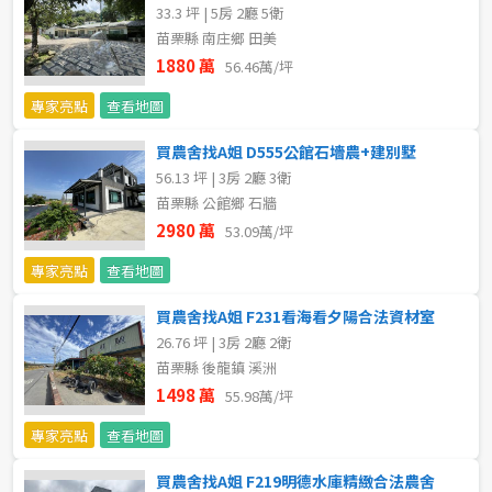
33.3 坪 | 5房 2廳 5衛
5~10樓
11~20樓
苗栗縣 南庄鄉 田美
1880 萬
56.46萬/坪
21樓以上
專家亮點
查看地圖
~
樓
買農舍找A姐 D555公館石墻農+建別墅
56.13 坪 | 3房 2廳 3衛
苗栗縣 公館鄉 石牆
2980 萬
格局
53.09萬/坪
專家亮點
查看地圖
不拘
1房
買農舍找A姐 F231看海看夕陽合法資材室
2房
3房
26.76 坪 | 3房 2廳 2衛
苗栗縣 後龍鎮 溪洲
4房
5房以上
1498 萬
55.98萬/坪
專家亮點
查看地圖
屋齡
買農舍找A姐 F219明德水庫精緻合法農舍