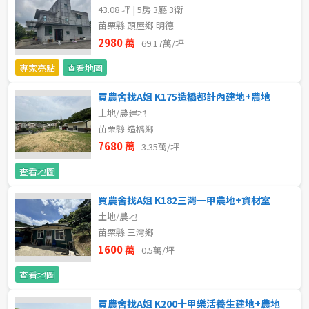
43.08 坪 | 5房 3廳 3衛
不拘
5 年以下
苗栗縣 頭屋鄉 明德
2980 萬
69.17萬/坪
5-10 年
10-20 年
專家亮點
查看地圖
20-30 年
30-40 年
買農舍找A姐 K175造橋都計內建地+農地
土地/農建地
40 年以上
苗栗縣 造橋鄉
7680 萬
3.35萬/坪
查看地圖
售價
買農舍找A姐 K182三灣一甲農地+資材室
土地/農地
苗栗縣 三灣鄉
1600 萬
0.5萬/坪
查看地圖
買農舍找A姐 K200十甲樂活養生建地+農地