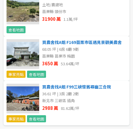
土地/農建地
苗栗縣 頭份市
31900 萬
1.1萬/坪
查看地圖
買農舍找A姐 F169苗栗市區遇見景觀美農舍
68.05 坪 | 6房 6廳 9衛
苗栗縣 苗栗市 梅園
3650 萬
53.64萬/坪
專家亮點
查看地圖
買農舍找A姐 F99三峽懷舊尋幽三合院
36.61 坪 | 3房 2廳 2衛
新北市 三峽區 插角
2988 萬
81.62萬/坪
專家亮點
查看地圖
預設排序