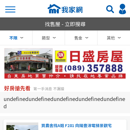
我家網房屋買賣
找售屋 - 立即搜尋
搜尋
不限
類型
售金
其他
熱門關鍵字
縣市
區域
好房搶先看
第一手消息 不漏接
不限
不限
undefinedundefinedundefinedundefinedundefine
d
台北市
基隆市
買農舍找A姐 F281 向陽豐沛電梯景觀宅