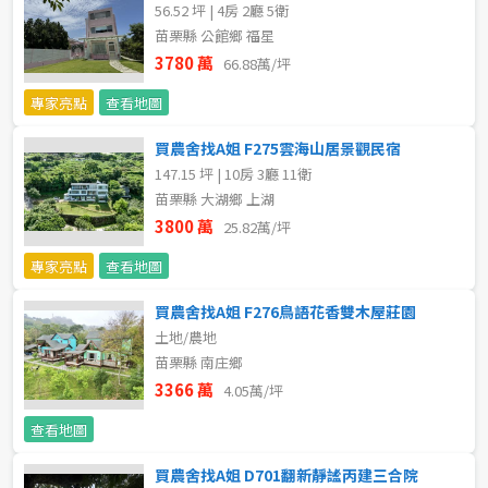
20~30 坪
30~40 坪
56.52 坪 | 4房 2廳 5衛
嘉義市
苗栗縣 公館鄉 福星
40~50 坪
50~60 坪
3780 萬
66.88萬/坪
嘉義縣
專家亮點
查看地圖
60~70 坪
70~80 坪
台南市
買農舍找A姐 F275雲海山居景觀民宿
高雄市
80坪以上
147.15 坪 | 10房 3廳 11衛
苗栗縣 大湖鄉 上湖
澎湖縣
3800 萬
25.82萬/坪
~
坪
屏東縣
專家亮點
查看地圖
樓層
買農舍找A姐 F276鳥語花香雙木屋莊園
台東縣
土地/農地
不拘
地下室
苗栗縣 南庄鄉
花蓮縣
3366 萬
4.05萬/坪
1樓
2樓
金門連江
查看地圖
3樓
4樓
買農舍找A姐 D701翻新靜謐丙建三合院