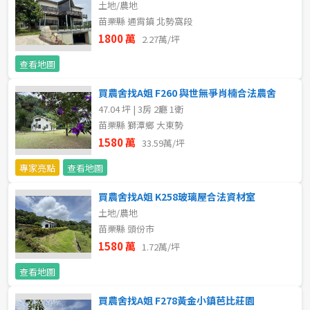
土地/農地
新北市
苗栗縣 通霄鎮 北勢窩段
1800 萬
2.27萬/坪
宜蘭縣
查看地圖
類型(可複選)
桃園市
買農舍找A姐 F260 與世無爭肖楠合法農舍
不拘
公寓
電梯大樓
套房
新竹市
47.04 坪 | 3房 2廳 1衛
苗栗縣 獅潭鄉 大東勢
別墅
透天厝
樓中樓
華廈
新竹縣
1580 萬
33.59萬/坪
農舍
辦公
店面
工廠
苗栗縣
專家亮點
查看地圖
買農舍找A姐 K258玻璃屋合法資材室
台中市
廠辦
倉庫
土地
其他
土地/農地
苗栗縣 頭份市
彰化縣
1580 萬
1.72萬/坪
坪數
南投縣
查看地圖
不拘
20坪以下
雲林縣
買農舍找A姐 F278黃金小鎮芭比莊園