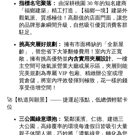
1樓
2樓
金門連江
3樓
4樓
5~10樓
11~20樓
21樓以上
~
樓
格局
不拘
1房
2房
3房
4房
5房以上