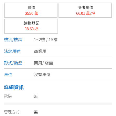
台北市
總價
參考單價
基隆市
2550 萬
66.01 萬/坪
建物登記
新北市
38.63 坪
宜蘭縣
樓別/樓高
1~2樓 / 15樓
類型(可複選)
桃園市
法定用途
商業用
不拘
公寓
電梯大樓
套房
新竹市
形式/類型
商用/
店面
別墅
透天厝
樓中樓
華廈
新竹縣
車位
沒有車位
農舍
辦公
店面
工廠
苗栗縣
詳細資訊
台中市
廠辦
倉庫
土地
其他
電梯
無
彰化縣
管理方式
無
坪數