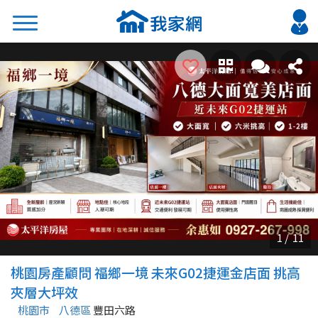
搜尋
熱門關鍵字
2026 台北降價好屋限量釋出
2026 新北降價好屋限量釋出
2026 台中降價好屋限量釋出
2026 台南降價好屋限量釋出
2026 高雄降價好屋限量釋出
縣市
區域
桃園房產顧問 福鄉一境 未來G02捷運金店面 挑高
不限
不限
夾層大坪效
桃園市
八德區
豐田六路