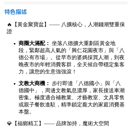
南投縣
不拘
20坪以下
特色描述
雲林縣
20~30 坪
30~40 坪
嘉義市
40~50 坪
50~60 坪
嘉義縣
60~70 坪
70~80 坪
台南市
高雄市
80坪以上
澎湖縣
~
坪
屏東縣
樓層
台東縣
不拘
地下室
花蓮縣