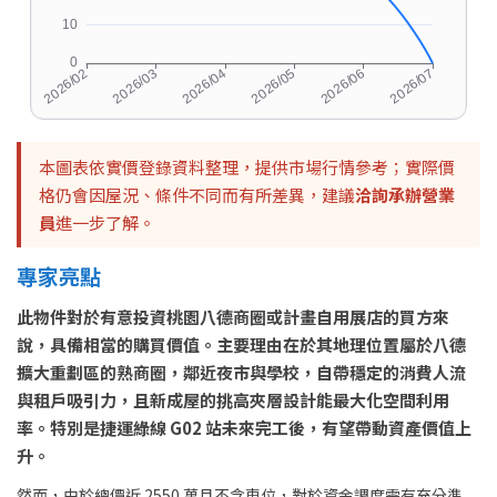
本圖表依實價登錄資料整理，提供市場行情參考；實際價
格仍會因屋況、條件不同而有所差異，建議
洽詢承辦營業
員
進一步了解。
專家亮點
此物件對於有意投資桃園八德商圈或計畫自用展店的買方來
說，具備相當的購買價值。主要理由在於其地理位置屬於八德
擴大重劃區的熟商圈，鄰近夜市與學校，自帶穩定的消費人流
與租戶吸引力，且新成屋的挑高夾層設計能最大化空間利用
率。特別是捷運綠線 G02 站未來完工後，有望帶動資產價值上
升。
然而，由於總價近 2550 萬且不含車位，對於資金調度需有充分準