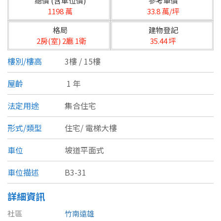
總價 (含車位價)
參考單價
台北市
1198 萬
33.8 萬/坪
基隆市
格局
建物登記
2房(室) 2廳 1衛
35.44 坪
新北市
樓別/樓高
3樓 / 15樓
宜蘭縣
屋齡
1 年
類型(可複選)
桃園市
法定用途
集合住宅
不拘
公寓
電梯大樓
套房
新竹市
形式/類型
住宅/
電梯大樓
別墅
透天厝
樓中樓
華廈
新竹縣
車位
坡道平面式
農舍
辦公
店面
工廠
苗栗縣
車位描述
B3-31
台中市
廠辦
倉庫
土地
其他
詳細資訊
彰化縣
社區
竹南遠雄
坪數