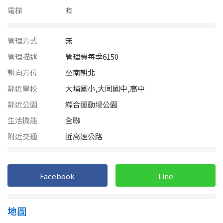
南投縣
電梯
有
不拘
20坪以下
雲林縣
20~30 坪
30~40 坪
管理方式
無
嘉義市
管理描述
管理費每季6150
40~50 坪
50~60 坪
嘉義縣
朝向方位
坐南朝北
鄰近學校
大埔國小,大同國中,高中
60~70 坪
70~80 坪
台南市
鄰近公園
綜合運動場公園
高雄市
80坪以上
生活機能
全聯
附近交通
澎湖縣
近高速公路
~
坪
屏東縣
Facebook
Line
樓層
台東縣
不拘
地下室
花蓮縣
地圖