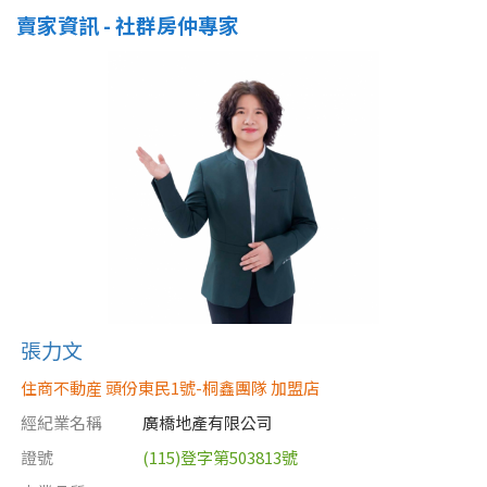
賣家資訊 - 社群房仲專家
屋齡
不拘
5 年以下
5-10 年
10-20 年
20-30 年
30-40 年
40 年以上
張力文
售價
住商不動産 頭份東民1號-桐鑫團隊 加盟店
經紀業名稱
廣橋地產有限公司
證號
(115)登字第503813號