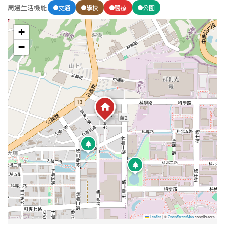
1樓
2樓
金門連江
周邊生活機能
交通
學校
醫療
公園
3樓
4樓
+
−
5~10樓
11~20樓
21樓以上
~
樓
格局
不拘
1房
2房
3房
4房
5房以上
Leaflet
|
©
OpenStreetMap
contributors