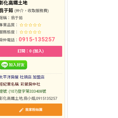
彰化高鐵土地
翁于茹
(仲介，收取服務費)
暱稱：
翁于茹
專業品質：
服務態度：
0915-135257
房仲電話：
訂閱：0 (加入)
太平洋房屋 社頭店 加盟店
經紀業名稱: 彩縈房仲社
證號: (107)登字第333408號
彰化高鐵土地,翁小姐,0915135257
我家粉絲團