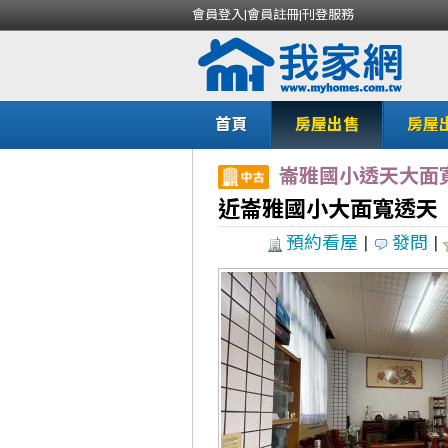
會員登入
|
會員註冊
|
刊登服務
首頁
房屋出售
房屋
崙雅國小透天大面
近崙雅國小大面寬透天
預約看屋
|
發問
|