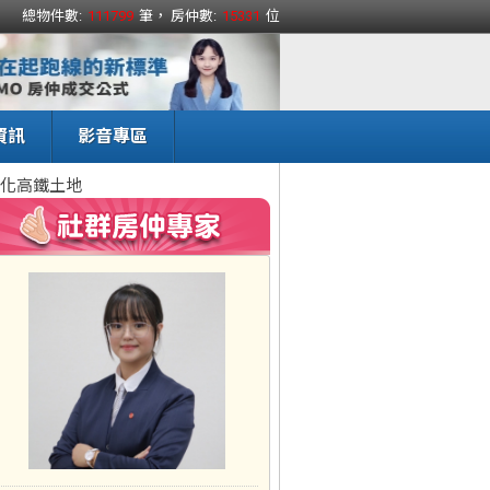
總物件數:
111799
筆， 房仲數:
15331
位
資訊
影音專區
化高鐵土地