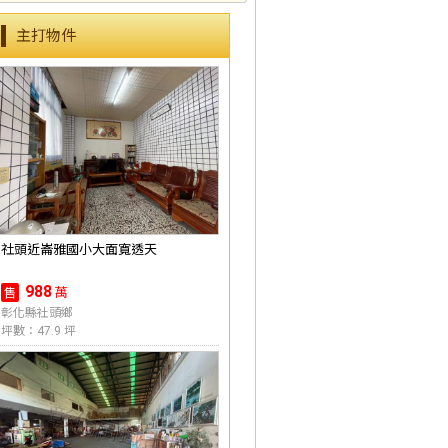
主打物件
社頭近崙雅國小大面寬透天
988
萬
售
彰化縣社頭鄉
坪數：47.9 坪