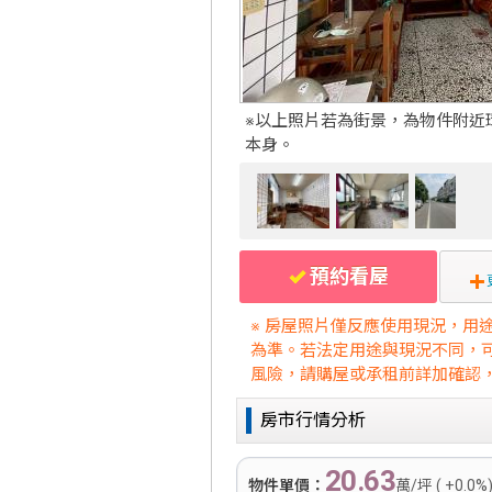
※以上照片若為街景，為物件附近
本身。
預約看屋
※ 房屋照片僅反應使用現況，用
為準。若法定用途與現況不同，
風險，請購屋或承租前詳加確認
房市行情分析
20.63
物件單價：
萬/坪 ( +0.0%