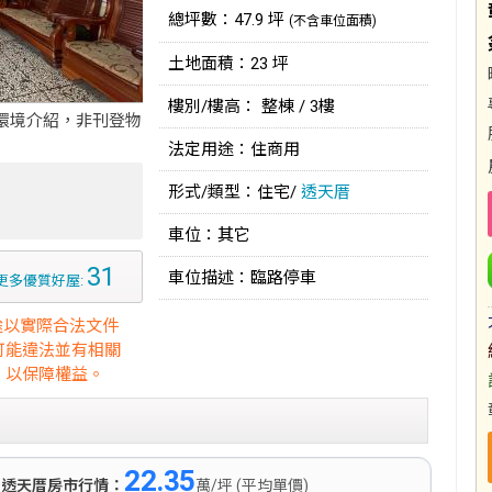
總坪數：47.9 坪
(不含車位面積)
土地面積：23 坪
樓別/樓高： 整棟 / 3樓
環境介紹，非刊登物
法定用途：住商用
形式/類型：住宅/
透天厝
車位：其它
31
車位描述：臨路停車
更多優質好屋:
途以實際合法文件
可能違法並有相關
，以保障權益。
22.35
)
透天厝房市行情：
萬/坪 (平均單價)