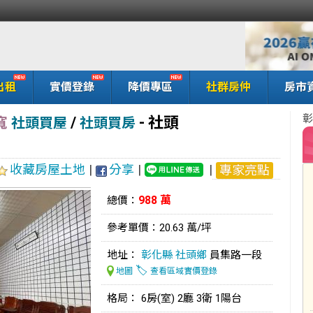
出租
實價登錄
降價專區
社群房仲
房市
彰
/
-
社頭
寬
社頭買屋
社頭買房
收藏房屋土地
|
分享
|
|
專家亮點
988 萬
總價：
參考單價：20.63 萬/坪
地址：
彰化縣
社頭鄉
員集路一段
🏷️
地圖
查看區域實價登錄
格局： 6房(室) 2廳 3衛 1陽台