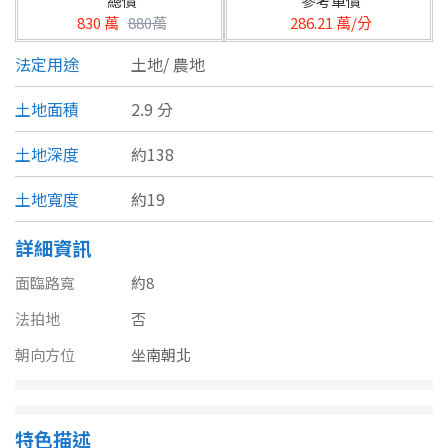
總價
參考單價
台北市
830 萬
880萬
286.21 萬/分
基隆市
法定用途
土地/
農地
新北市
土地面積
2.9 分
宜蘭縣
土地深度
約138
類型(可複選)
桃園市
土地寬度
約19
不拘
公寓
電梯大樓
套房
新竹市
詳細資訊
別墅
透天厝
樓中樓
華廈
新竹縣
面臨路寬
約8
農舍
辦公
店面
工廠
苗栗縣
法拍地
否
朝向方位
坐南朝北
台中市
廠辦
倉庫
土地
其他
彰化縣
坪數
特色描述