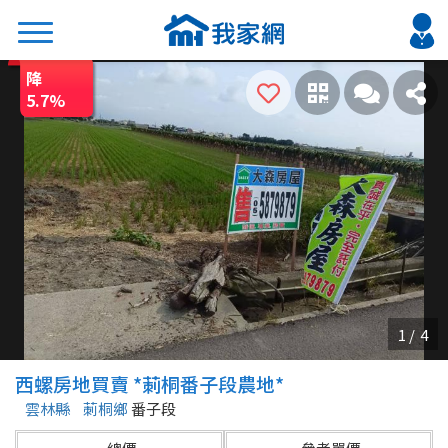
降
搜尋
5.7
%
熱門關鍵字
2026 台北降價好屋限量釋出
2026 新北降價好屋限量釋出
2026 台中降價好屋限量釋出
2026 台南降價好屋限量釋出
2026 高雄降價好屋限量釋出
縣市
區域
西螺房地買賣 *莿桐番子段農地*
不限
不限
雲林縣
莿桐鄉
番子段