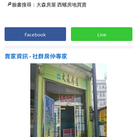
1樓
2樓
金門連江
3樓
4樓
5~10樓
11~20樓
Facebook
Line
21樓以上
賣家資訊 - 社群房仲專家
~
樓
格局
不拘
1房
2房
3房
4房
5房以上