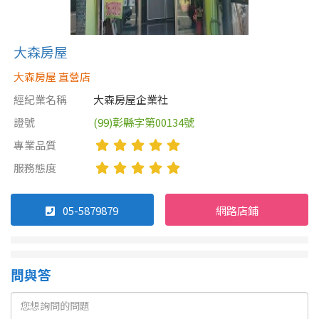
屋齡
大森房屋
不拘
5 年以下
大森房屋 直營店
經紀業名稱
大森房屋企業社
5-10 年
10-20 年
證號
(99)彰縣字第00134號
專業品質
20-30 年
30-40 年
服務態度
40 年以上
05-5879879
網路店鋪
售價
問與答