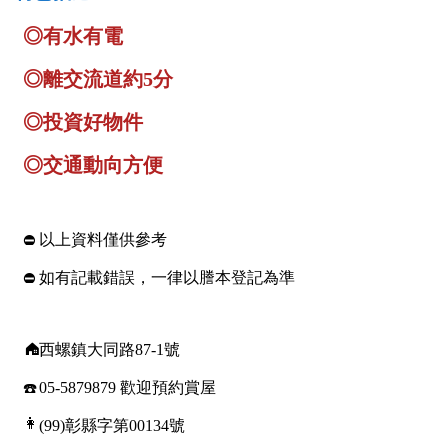
南投縣
不拘
20坪以下
雲林縣
20~30 坪
30~40 坪
嘉義市
40~50 坪
50~60 坪
嘉義縣
60~70 坪
70~80 坪
台南市
高雄市
80坪以上
澎湖縣
~
坪
屏東縣
樓層
台東縣
不拘
地下室
花蓮縣