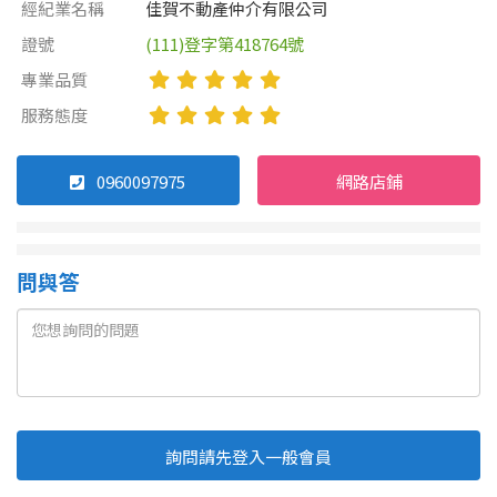
經紀業名稱
佳賀不動產仲介有限公司
證號
(111)登字第418764號
屋齡
專業品質
不拘
5 年以下
服務態度
5-10 年
10-20 年
0960097975
網路店鋪
20-30 年
30-40 年
問與答
40 年以上
售價
詢問請先登入一般會員