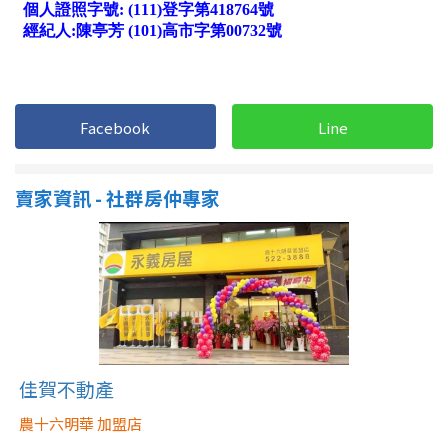
1樓
2樓
金門連江
3樓
4樓
5~10樓
11~20樓
Facebook
Line
21樓以上
賣家資訊 - 社群房仲專家
~
樓
格局
不拘
1房
2房
3房
佳賀不動產
農十六明華 加盟店
4房
5房以上