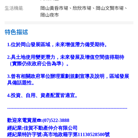
南投縣
生活機能
岡山黃昏市場、欣欣市場、岡山文賢市場、
不拘
20坪以下
岡山夜市
雲林縣
20~30 坪
30~40 坪
嘉義市
特色描述
40~50 坪
50~60 坪
嘉義縣
60~70 坪
70~80 坪
台南市
高雄市
80坪以上
澎湖縣
~
坪
屏東縣
樓層
台東縣
不拘
地下室
花蓮縣