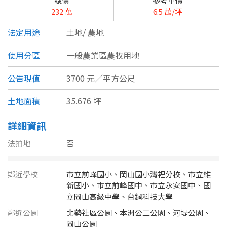
總價
參考單價
台北市
232 萬
6.5 萬/坪
基隆市
法定用途
土地/
農地
新北市
使用分區
一般農業區農牧用地
宜蘭縣
公告現值
3700 元／平方公尺
類型(可複選)
桃園市
土地面積
35.676 坪
不拘
公寓
電梯大樓
套房
新竹市
詳細資訊
別墅
透天厝
樓中樓
華廈
新竹縣
法拍地
否
農舍
辦公
店面
工廠
苗栗縣
鄰近學校
市立前峰國小、岡山國小灣裡分校、市立維
台中市
廠辦
新國小、市立前峰國中、市立永安國中、國
倉庫
土地
其他
立岡山高級中學、台鋼科技大學
彰化縣
鄰近公園
北勢社區公園、本洲公二公園、河堤公園、
坪數
岡山公園