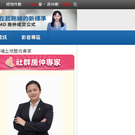
總物件數:
111648
筆， 房仲數:
15327
位
資訊
影音專區
埔土地整合專家