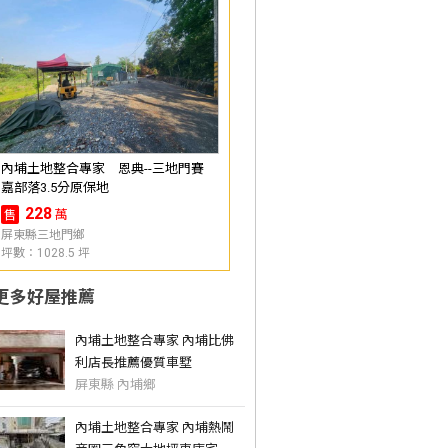
內埔土地整合專家 恩典--三地門賽
嘉部落3.5分原保地
228
萬
售
屏東縣三地門鄉
坪數：1028.5 坪
更多好屋推薦
內埔土地整合專家 內埔比佛
利店長推薦優質車墅
屏東縣 內埔鄉
內埔土地整合專家 內埔熱鬧