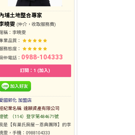
內埔土地整合專家
李曉雯
(仲介，收取服務費)
暱稱：
李曉雯
專業品質：
服務態度：
0988-104333
房仲電話：
訂閱：1 (加入)
愛國郭化 加盟店
經紀業名稱: 達願資產有限公司
證號: （114）登字第484671號
我是【有巢氏房屋－恩典團隊】的李
曉雯，手機：0988104333