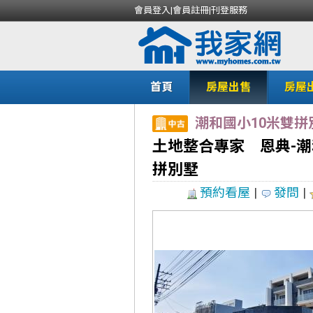
會員登入
|
會員註冊
|
刊登服務
首頁
房屋出售
房屋
潮和國小10米雙拼
土地整合專家 恩典-潮
拼別墅
預約看屋
|
發問
|