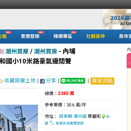
出租
實價登錄
降價專區
社群房仲
房市
內
/
-
內埔
別
潮州買屋
潮州買房
和國小10米路豪氣邊間雙
收藏房屋土地
|
分享
|
|
專家亮點
2380 萬
總價：
參考單價：30.6 萬/坪
地址：
屏東縣
潮州鎮
華巖街
地
🏷️
圖
查看區域實價登錄