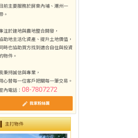
目前主要服務於屏東內埔、潮州一
帶。
專注於建地與農地整合開發，
協助地主活化資產、提升土地價值，
同時也協助買方找到適合自住與投資
的物件。
我秉持誠信與專業，
用心替每一位客戶把關每一筆交易。
08-7807272
室內電話：
我家粉絲團
主打物件