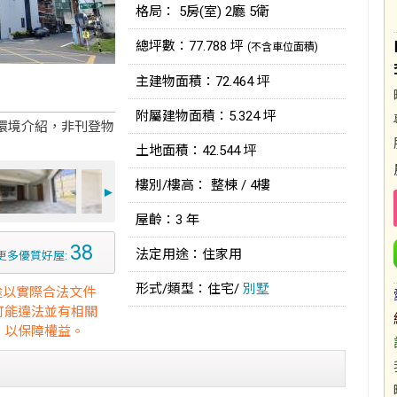
格局： 5房(室) 2廳 5衛
總坪數：77.788 坪
(不含車位面積)
主建物面積：72.464 坪
附屬建物面積：5.324 坪
環境介紹，非刊登物
土地面積：42.544 坪
樓別/樓高： 整棟 / 4樓
►
屋齡：3 年
38
法定用途：住家用
更多優質好屋:
形式/類型：住宅/
別墅
途以實際合法文件
可能違法並有相關
，以保障權益。