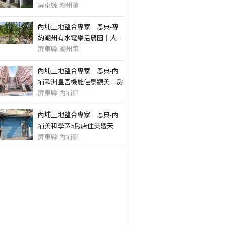
收租車墅
屏東縣 潮州鎮
內埔土地整合專家 恩典-專
約潮州有水電樂活農園｜大面
寬休閒首選
屏東縣 潮州鎮
內埔土地整合專家 恩典-內
埔歐洲皇宮機能佳景觀美二房
屏東縣 內埔鄉
內埔土地整合專家 恩典-內
埔美和學區5房店住美透天
屏東縣 內埔鄉