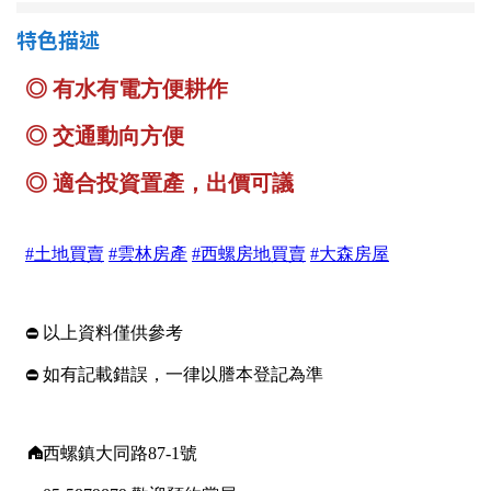
南投縣
不拘
20坪以下
特色描述
雲林縣
20~30 坪
30~40 坪
嘉義市
40~50 坪
50~60 坪
嘉義縣
60~70 坪
70~80 坪
台南市
高雄市
80坪以上
澎湖縣
~
坪
屏東縣
樓層
台東縣
不拘
地下室
花蓮縣