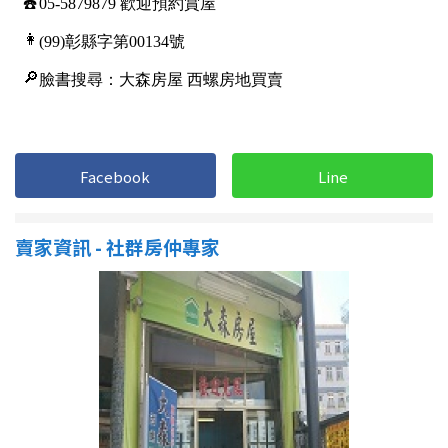
1樓
2樓
金門連江
3樓
4樓
5~10樓
11~20樓
21樓以上
Facebook
Line
~
樓
賣家資訊 - 社群房仲專家
格局
不拘
1房
2房
3房
4房
5房以上