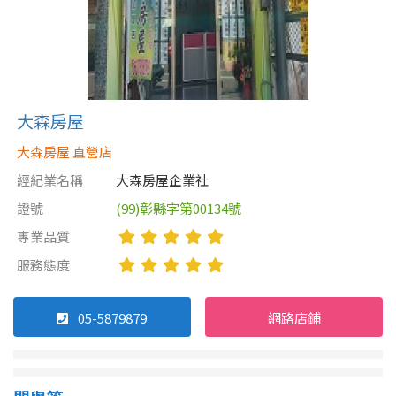
屋齡
不拘
5 年以下
大森房屋
5-10 年
10-20 年
大森房屋 直營店
經紀業名稱
大森房屋企業社
20-30 年
30-40 年
證號
(99)彰縣字第00134號
40 年以上
專業品質
服務態度
售價
05-5879879
網路店鋪