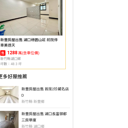
新豐房屋出售 湖口綠園山莊 前院停
車美透天
1288
萬(含車位價)
售
新竹縣湖口鄉
坪數：48.3 坪
更多好屋推薦
新豐房屋出售 首席2珍藏名店
D
新竹縣 新豐鄉
新豐房屋出售 湖口長富御都
三房華廈
新竹縣 湖口鄉