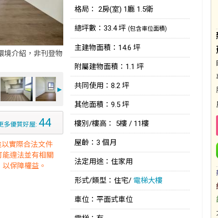
格局： 2房(室) 1廳 1.5衛
總坪數：33.4 坪
(包含車位面積)
主建物面積：14.6 坪
環境介紹，非刊登物
附屬建物面積：1.1 坪
共同使用：8.2 坪
►
其他面積：9.5 坪
44
樓別/樓高： 5樓 / 11樓
更多優質好屋:
屋齡：3 個月
途以實際合法文件
可能違法並有相關
法定用途：住家用
，以保障權益。
形式/類型：住宅/
電梯大樓
車位：平面式車位