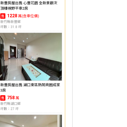
新豐房屋出售 心豐花園 全新景觀次
頂樓視野平車2房
1228
萬(含車位價)
售
新竹縣新豐鄉
坪數：31.8 坪
新豐房屋出售 湖口東區熱鬧商圈成家
3房
758
萬
售
新竹縣湖口鄉
坪數：27 坪