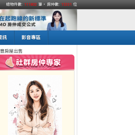
總物件數:
111802
筆， 房仲數:
15331
位
資訊
影音專區
豐房屋出售