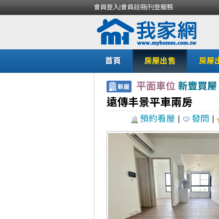
會員登入
|
會員註冊
|
刊登服務
首頁
房屋出售
房屋
平面車位
新豐買屋
遠傳丰景平車兩房
預約看屋
|
發問
|