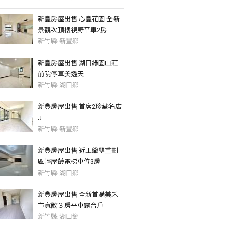
新豐房屋出售 心豐花園 全新
景觀次頂樓視野平車2房
新竹縣 新豐鄉
新豐房屋出售 湖口綠園山莊
前院停車美透天
新竹縣 湖口鄉
新豐房屋出售 首席2珍藏名店
J
新竹縣 新豐鄉
新豐房屋出售 近王爺壟重劃
區輕屋齡電梯車位3房
新竹縣 湖口鄉
新豐房屋出售 全新首購美禾
市寬敞３房平車露台戶
新竹縣 湖口鄉