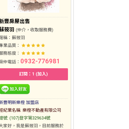
新豐房屋出售
蘇筱羽
(仲介，收取服務費)
暱稱：
蘇筱羽
專業品質：
服務態度：
0932-776981
房仲電話：
訂閱：1 (加入)
新豐明新樂橙 加盟店
經紀業名稱: 樂橙不動產有限公司
證號: (107)登字第329634號
大家好，我是蘇筱羽，目前服務於