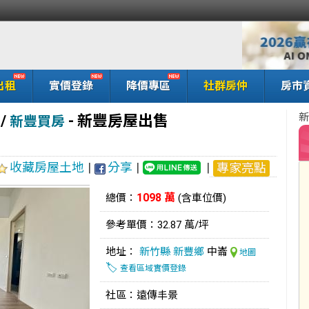
出租
實價登錄
降價專區
社群房仲
房市
新
/
-
新豐房屋出售
新豐買房
收藏房屋土地
|
分享
|
|
專家亮點
1098 萬
總價：
(含車位價)
參考單價：32.87 萬/坪
地址：
新竹縣
新豐鄉
中崙
地圖
🏷️
查看區域實價登錄
社區：遠傳丰景