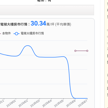
電梯：有
30.34
)
電梯大樓房市行情：
萬/坪 (平均單價)