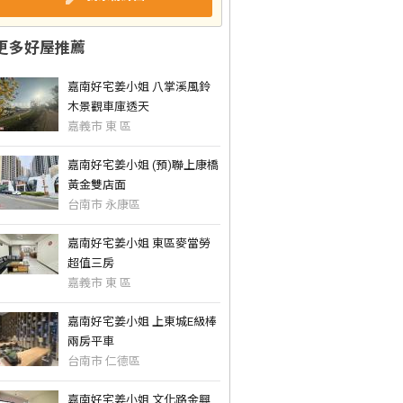
更多好屋推薦
嘉南好宅姜小姐 八掌溪風鈴
木景觀車庫透天
嘉義市 東 區
嘉南好宅姜小姐 (預)聯上康橋
黃金雙店面
台南市 永康區
嘉南好宅姜小姐 東區麥當勞
超值三房
嘉義市 東 區
嘉南好宅姜小姐 上東城E級棒
兩房平車
台南市 仁德區
嘉南好宅姜小姐 文化路金興