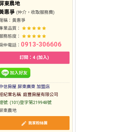
屏東農地
黃惠爭
(仲介，收取服務費)
暱稱：
黃惠爭
專業品質：
服務態度：
0913-306606
房仲電話：
訂閱：4 (加入)
中信房屋 屏東廣東 加盟店
經紀業名稱: 庭豐房屋有限公司
證號: (101)登字第219948號
屏東農地
我家粉絲團