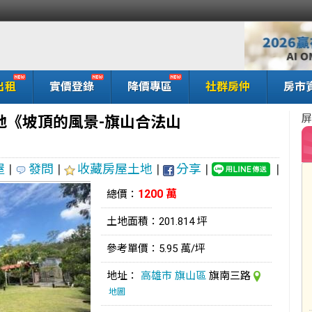
出租
實價登錄
降價專區
社群房仲
房市
屏
地《坡頂的風景-旗山合法山
屋
|
發問
|
收藏房屋土地
|
分享
|
|
1200 萬
總價：
土地面積：201.814 坪
參考單價：5.95 萬/坪
地址：
高雄市
旗山區
旗南三路
地圖