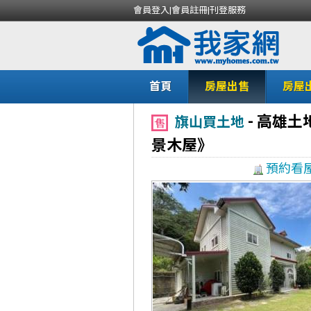
會員登入
|
會員註冊
|
刊登服務
首頁
房屋出售
房屋
-
高雄土
旗山買土地
景木屋》
預約看