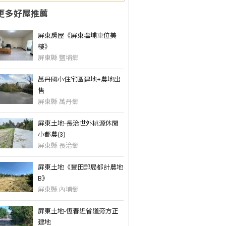
更多好屋推薦
屏東房屋《屏東塩埔車位美
樓》
屏東縣 鹽埔鄉
萬丹國小住宅區建地+農地出
售
屏東縣 萬丹鄉
屏東土地-長治世外桃源休閒
小都農(3)
屏東縣 長治鄉
屏東土地《豐田郵局都計農地
B》
屏東縣 內埔鄉
屏東土地-恆春近省道旁方正
建地