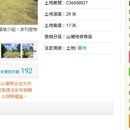
土地案號：C26050027
土地深度：29 米
土地寬度：17 米
環境介紹，非刊登物
使用分區：山坡地保育區
法定用途：土地/
農地
►
192
多優質好屋:
途以實際合法文件
可能違法並有相關
，以保障權益。