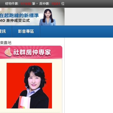
總物件數:
111650
筆， 房仲數:
15331
位
資訊
影音專區
東農地