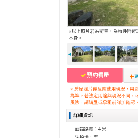
※以上照片若為街景，為物件附近
本身。
◄
預約看屋
更
※ 房屋照片僅反應使用現況，用
為準。若法定用途與現況不同，
風險，請購屋或承租前詳加確認
詳細資訊
面臨路寬：4 米
法拍地：否