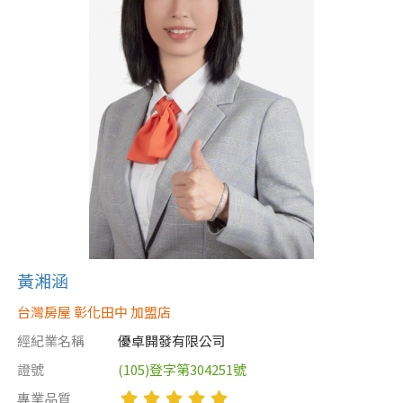
屋齡
不拘
5 年以下
5-10 年
10-20 年
20-30 年
30-40 年
40 年以上
黃湘涵
售價
台灣房屋 彰化田中 加盟店
經紀業名稱
優卓開發有限公司
證號
(105)登字第304251號
專業品質