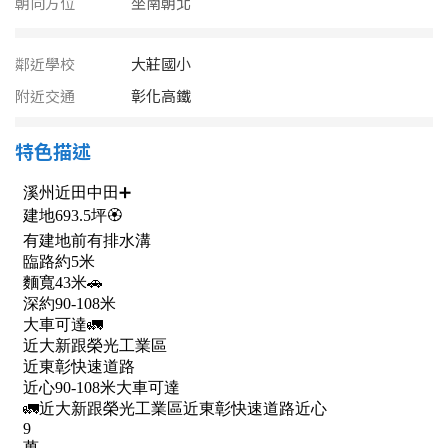
朝向方位
坐南朝北
南投縣
不拘
20坪以下
雲林縣
鄰近學校
大莊國小
20~30 坪
30~40 坪
嘉義市
附近交通
彰化高鐵
40~50 坪
50~60 坪
嘉義縣
特色描述
60~70 坪
70~80 坪
台南市
高雄市
80坪以上
澎湖縣
~
坪
屏東縣
樓層
台東縣
不拘
地下室
花蓮縣