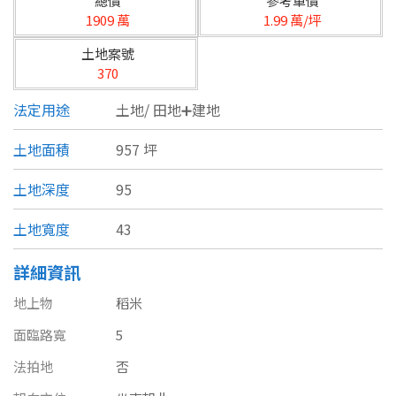
總價
參考單價
台北市
1909 萬
1.99 萬/坪
基隆市
土地案號
370
新北市
法定用途
土地/
田地➕建地
宜蘭縣
土地面積
957 坪
類型(可複選)
桃園市
土地深度
95
不拘
公寓
電梯大樓
套房
新竹市
土地寬度
43
別墅
透天厝
樓中樓
華廈
新竹縣
詳細資訊
農舍
辦公
店面
工廠
苗栗縣
地上物
稻米
台中市
廠辦
倉庫
土地
其他
面臨路寬
5
彰化縣
法拍地
否
坪數