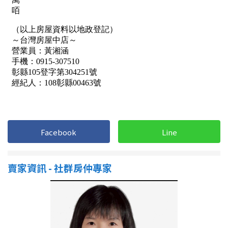
1樓
2樓
金門連江
3樓
4樓
5~10樓
11~20樓
21樓以上
~
樓
Facebook
Line
格局
不拘
1房
賣家資訊 - 社群房仲專家
2房
3房
4房
5房以上