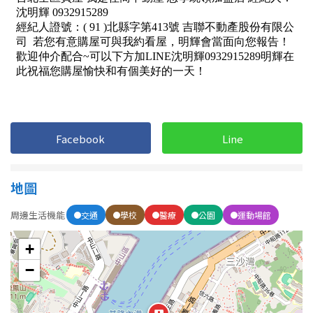
Facebook
Line
地圖
周邊生活機能
交通
學校
醫療
公園
運動場館
+
−