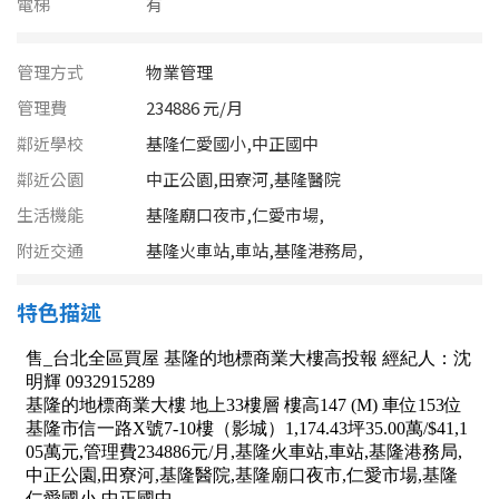
電梯
南投縣
有
不拘
20坪以下
雲林縣
管理方式
物業管理
20~30 坪
30~40 坪
嘉義市
管理費
234886 元/月
鄰近學校
基隆仁愛國小,中正國中
40~50 坪
50~60 坪
嘉義縣
鄰近公園
中正公園,田寮河,基隆醫院
60~70 坪
70~80 坪
台南市
生活機能
基隆廟口夜市,仁愛市場,
附近交通
基隆火車站,車站,基隆港務局,
高雄市
80坪以上
澎湖縣
特色描述
~
坪
屏東縣
樓層
台東縣
不拘
地下室
花蓮縣