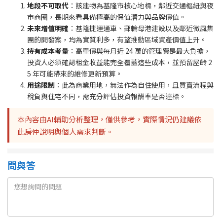
地段不可取代
：該建物為基隆市核心地標，鄰近交通樞紐與夜
市商圈，長期來看具備極高的保值潛力與品牌價值。
未來增值明確
：基隆捷運通車、郵輪母港建設以及鄰近微風集
團的開發案，均為實質利多，有望推動區域資產價值上升。
持有成本考量
：高單價與每月近 24 萬的管理費是最大負擔，
投資人必須確認租金收益能完全覆蓋這些成本，並預留屋齡 2
5 年可能帶來的維修更新預算。
用途限制
：此為商業用地，無法作為自住使用，且買賣流程與
稅負與住宅不同，需充分評估投資報酬率是否達標。
本內容由AI輔助分析整理，僅供參考，實際情況仍建議依
此房仲說明與個人需求判斷。
問與答