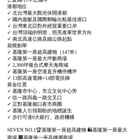
1樓
2樓
金門連江
3樓
4樓
5~10樓
11~20樓
21樓以上
~
樓
格局
不拘
1房
2房
3房
4房
5房以上