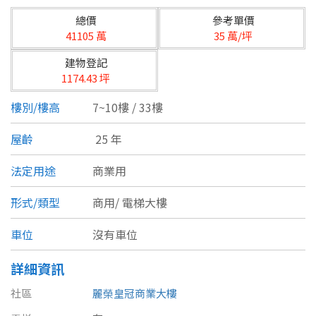
台北市
總價
參考單價
基隆市
41105 萬
35 萬/坪
建物登記
新北市
1174.43 坪
宜蘭縣
樓別/樓高
7~10樓 / 33樓
類型(可複選)
桃園市
屋齡
25 年
不拘
公寓
電梯大樓
套房
新竹市
法定用途
商業用
別墅
透天厝
樓中樓
華廈
新竹縣
形式/類型
商用/
電梯大樓
農舍
辦公
店面
工廠
苗栗縣
車位
沒有車位
台中市
廠辦
倉庫
土地
其他
詳細資訊
彰化縣
社區
麗榮皇冠商業大樓
坪數