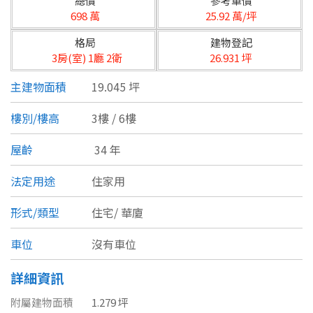
總價
參考單價
台北市
698 萬
25.92 萬/坪
基隆市
格局
建物登記
3房(室) 1廳 2衛
26.931 坪
新北市
主建物面積
19.045 坪
宜蘭縣
樓別/樓高
3樓 / 6樓
類型(可複選)
桃園市
屋齡
34 年
不拘
公寓
電梯大樓
套房
新竹市
法定用途
住家用
別墅
透天厝
樓中樓
華廈
新竹縣
形式/類型
住宅/
華廈
農舍
辦公
店面
工廠
苗栗縣
車位
沒有車位
台中市
廠辦
倉庫
土地
其他
詳細資訊
彰化縣
附屬建物面積
1.279 坪
坪數