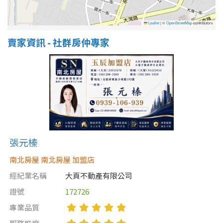
Leaflet
|
©
OpenStreetMap
contributors
賣家資訊 - 社群房仲專家
張元榛
南北房屋 南北房屋 加盟店
經紀業名稱
大頁不動產有限公司
證號
172726
專業品質