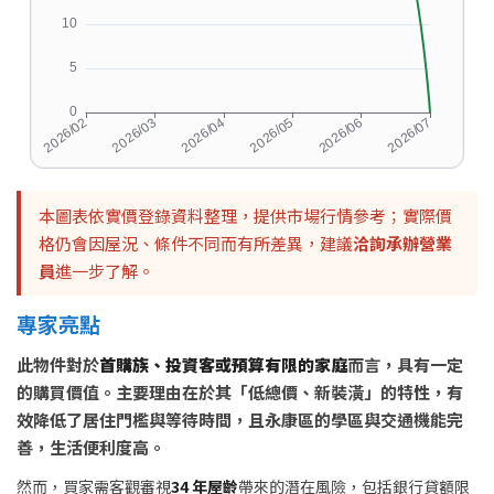
本圖表依實價登錄資料整理，提供市場行情參考；實際價
格仍會因屋況、條件不同而有所差異，建議
洽詢承辦營業
員
進一步了解。
專家亮點
此物件對於
首購族、投資客或預算有限的家庭
而言，具有一定
的購買價值。主要理由在於其「低總價、新裝潢」的特性，有
效降低了居住門檻與等待時間，且永康區的學區與交通機能完
善，生活便利度高。
然而，買家需客觀審視
34 年屋齡
帶來的潛在風險，包括銀行貸額限