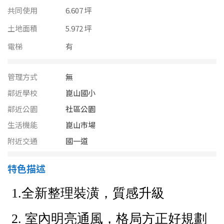
南投縣
共同使用
6.607 坪
不拘
20坪以下
雲林縣
土地面積
5.972 坪
20~30 坪
30~40 坪
電梯
有
嘉義市
40~50 坪
50~60 坪
嘉義縣
管理方式
無
60~70 坪
70~80 坪
台南市
鄰近學校
崑山國小
鄰近公園
社區公園
高雄市
80坪以上
生活機能
崑山市場
澎湖縣
附近交通
國一道
~
坪
屏東縣
特色描述
樓層
台東縣
不拘
地下室
花蓮縣