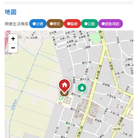
地圖
周邊生活機能
交通
學校
醫療
公園
運動場館
+
−