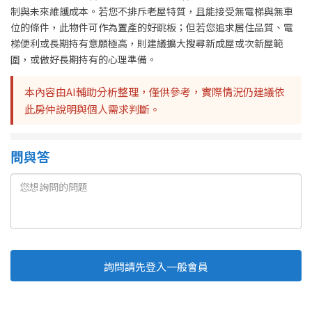
制與未來維護成本。若您不排斥老屋特質，且能接受無電梯與無車
位的條件，此物件可作為置產的好跳板；但若您追求居住品質、電
梯便利或長期持有意願極高，則建議擴大搜尋新成屋或次新屋範
圍，或做好長期持有的心理準備。
本內容由AI輔助分析整理，僅供參考，實際情況仍建議依
此房仲說明與個人需求判斷。
問與答
詢問請先登入一般會員
Line
Fb
複製連結