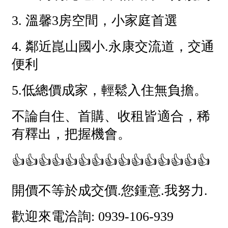
1樓
2樓
金門連江
3樓
4樓
5~10樓
11~20樓
21樓以上
~
樓
格局
不拘
1房
2房
3房
4房
5房以上