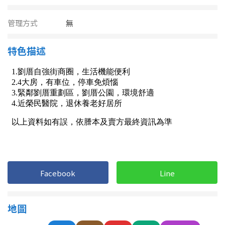
南投縣
不拘
20坪以下
管理方式
無
雲林縣
20~30 坪
30~40 坪
嘉義市
特色描述
40~50 坪
50~60 坪
嘉義縣
60~70 坪
70~80 坪
台南市
高雄市
80坪以上
澎湖縣
~
坪
屏東縣
Facebook
Line
樓層
台東縣
不拘
地下室
花蓮縣
地圖