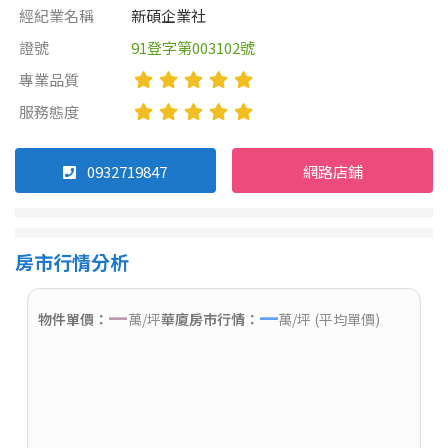
經紀業名稱
新碩企業社
證號
91登字第003102號
專業品質
服務態度
0932719847
網路店鋪
房市行情分析
—
—
物件單價：
萬/坪
華廈房市行情：
萬/坪 (平均單價)