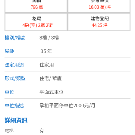
總價
參考單價
台北市
798 萬
18.03 萬/坪
基隆市
格局
建物登記
4房(室) 2廳 2衛
44.25 坪
新北市
樓別/樓高
8樓 / 8樓
宜蘭縣
屋齡
35 年
類型(可複選)
桃園市
法定用途
住家用
不拘
公寓
電梯大樓
套房
新竹市
形式/類型
住宅/
華廈
別墅
透天厝
樓中樓
華廈
新竹縣
車位
平面式車位
農舍
辦公
店面
工廠
苗栗縣
車位描述
承租平面停車位2000元/月
台中市
廠辦
倉庫
土地
其他
詳細資訊
彰化縣
電梯
有
坪數