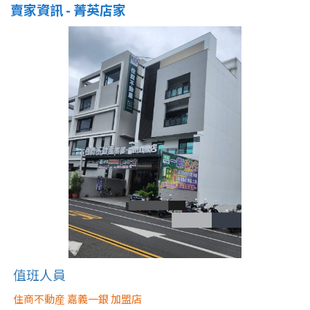
賣家資訊 - 菁英店家
屋齡
不拘
5 年以下
5-10 年
10-20 年
20-30 年
30-40 年
40 年以上
售價
值班人員
住商不動産 嘉義一銀 加盟店