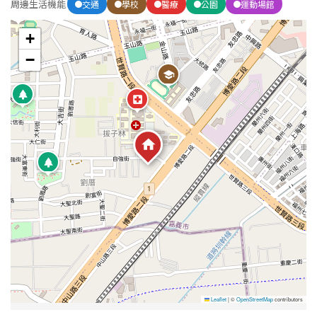
1樓
2樓
金門連江
周邊生活機能
交通
學校
醫療
公園
運動場館
+
3樓
4樓
−
5~10樓
11~20樓
21樓以上
~
樓
格局
不拘
1房
2房
3房
4房
5房以上
Leaflet
|
©
OpenStreetMap
contributors