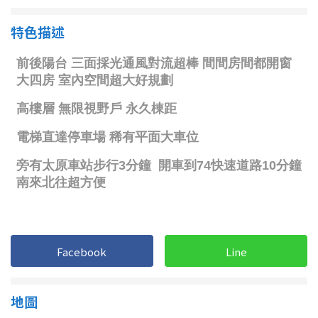
1樓
2樓
金門連江
特色描述
3樓
4樓
5~10樓
11~20樓
21樓以上
~
樓
格局
不拘
1房
Facebook
Line
2房
3房
地圖
4房
5房以上