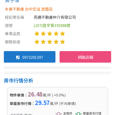
永春不動產 台中宏溢 加盟店
經紀業名稱
亮通不動產仲介有限公司
證號
(107)登字第339388號
專業品質
服務態度
0973291397
網路店鋪
房市行情分析
26.48
物件單價：
萬/坪 ( +0.0%)
29.57
華廈房市行情：
萬/坪 (平均單價)