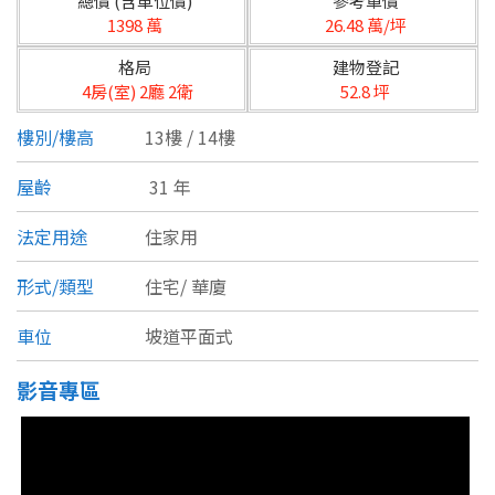
總價 (含車位價)
參考單價
台北市
1398 萬
26.48 萬/坪
基隆市
格局
建物登記
4房(室) 2廳 2衛
52.8 坪
新北市
樓別/樓高
13樓 / 14樓
宜蘭縣
屋齡
31 年
類型(可複選)
桃園市
法定用途
住家用
不拘
公寓
電梯大樓
套房
新竹市
形式/類型
住宅/
華廈
別墅
透天厝
樓中樓
華廈
新竹縣
車位
坡道平面式
農舍
辦公
店面
工廠
苗栗縣
影音專區
台中市
廠辦
倉庫
土地
其他
彰化縣
坪數