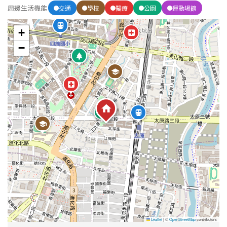
周邊生活機能
交通
學校
醫療
公園
運動場館
屋齡
+
−
不拘
5 年以下
5-10 年
10-20 年
20-30 年
30-40 年
40 年以上
售價
Leaflet
|
©
OpenStreetMap
contributors