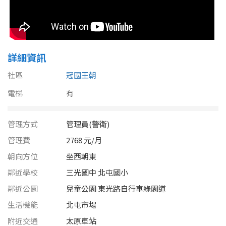
南投縣
不拘
20坪以下
雲林縣
20~30 坪
30~40 坪
嘉義市
詳細資訊
40~50 坪
50~60 坪
嘉義縣
社區
冠國王朝
60~70 坪
70~80 坪
台南市
電梯
有
高雄市
80坪以上
管理方式
管理員(警衛)
澎湖縣
管理費
2768 元/月
~
坪
朝向方位
坐西朝東
屏東縣
鄰近學校
三光國中 北屯國小
樓層
台東縣
鄰近公園
兒童公園 東光路自行車綠園道
不拘
地下室
生活機能
北屯市場
花蓮縣
附近交通
太原車站