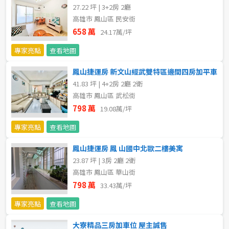
27.22 坪 | 3+2房 2廳
不拘
5 年以下
高雄市 鳳山區 民安街
658 萬
24.17萬/坪
5-10 年
10-20 年
專家亮點
查看地圖
20-30 年
30-40 年
鳳山捷運房 新文山經武雙特區邊間四房加平車
41.83 坪 | 4+2房 2廳 2衛
40 年以上
高雄市 鳳山區 武松街
798 萬
19.08萬/坪
專家亮點
查看地圖
售價
鳳山捷運房 鳳 山國中北歐二樓美寓
23.87 坪 | 3房 2廳 2衛
高雄市 鳳山區 華山街
798 萬
33.43萬/坪
專家亮點
查看地圖
大寮精品三房加車位 屋主誠售