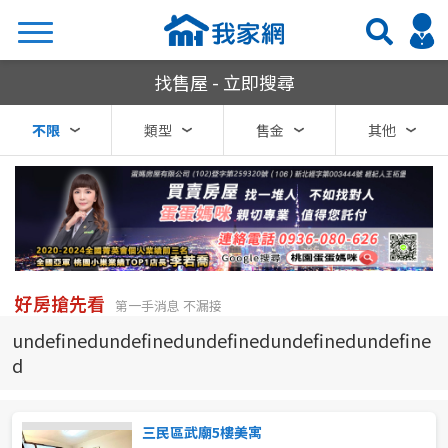
我家網房屋買賣
找售屋 - 立即搜尋
搜尋
不限
類型
售金
其他
熱門關鍵字
縣市
區域
好房搶先看
第一手消息 不漏接
不限
不限
undefinedundefinedundefinedundefinedundefine
d
台北市
基隆市
三民區武廟5樓美寓