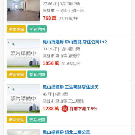
27.66 坪 | 3房 2廳 2衛
5~10樓
11~20樓
高雄市 三民區 九如ㄧ路
768 萬
27.77萬/坪
21樓以上
專家亮點
查看地圖
~
樓
鳳山捷運房 中山西路 店住公寓1+2
33.19 坪 | 1房 2廳 2衛
高雄市 鳳山區 忠義街
1050 萬
格局
31.64萬/坪
專家亮點
查看地圖
不拘
1房
鳳山捷運房 王生明路店住透天
2房
3房
45 坪 | 6房 3衛
高雄市 鳳山區 王生明路
4房
5房以上
1288 萬
目前下殺 7.9%
專家亮點
查看地圖
屋齡
鳳山捷運房 鎮北二樓公寓