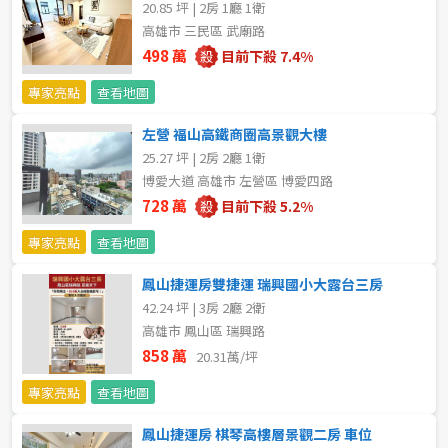
20.85 坪 | 2房 1廳 1衛
新北市
高雄市 三民區 武廟路
498 萬
目前下殺 7.4%
宜蘭縣
專家亮點
查看地圖
類型(可複選)
桃園市
左營 福山高鐵商圈高景觀大樓
不拘
公寓
電梯大樓
套房
新竹市
25.27 坪 | 2房 2廳 1衛
博愛大道 高雄市 左營區 博愛四路
別墅
透天厝
樓中樓
華廈
新竹縣
728 萬
目前下殺 5.2%
農舍
辦公
店面
工廠
苗栗縣
專家亮點
查看地圖
鳳山捷運房雙捷運 瑞興國小大露台三房
台中市
廠辦
倉庫
土地
其他
42.24 坪 | 3房 2廳 2衛
高雄市 鳳山區 瑞興路
彰化縣
858 萬
20.31萬/坪
坪數
南投縣
專家亮點
查看地圖
不拘
20坪以下
雲林縣
鳳山捷運房 棋琴高樓層景觀二房 車位