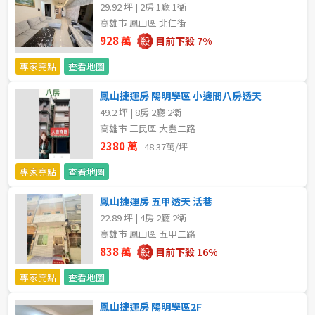
20~30 坪
30~40 坪
29.92 坪 | 2房 1廳 1衛
嘉義市
高雄市 鳳山區 北仁街
40~50 坪
50~60 坪
928 萬
目前下殺 7%
嘉義縣
專家亮點
查看地圖
60~70 坪
70~80 坪
台南市
鳳山捷運房 陽明學區 小邊間八房透天
高雄市
80坪以上
49.2 坪 | 8房 2廳 2衛
高雄市 三民區 大豐二路
澎湖縣
2380 萬
48.37萬/坪
~
坪
屏東縣
專家亮點
查看地圖
樓層
鳳山捷運房 五甲透天 活巷
台東縣
22.89 坪 | 4房 2廳 2衛
不拘
地下室
高雄市 鳳山區 五甲二路
花蓮縣
838 萬
目前下殺 16%
1樓
2樓
金門連江
專家亮點
查看地圖
3樓
4樓
鳳山捷運房 陽明學區2F