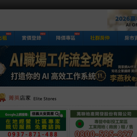
出租
實價登錄
降價專區
社群房仲
房市
家網房屋買賣