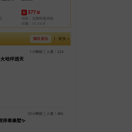
377
萬
售
區
地區：宜蘭縣羅東鎮
坪數：15.34 坪
|
購買廣告
更多 +
1小時前 │ 人氣：224
｜大地坪透天
23小時前 │ 人氣：406
院停車美墅✨