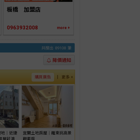
板橋　加盟店
0963932008
more +
共搜出
89108
筆
降價通知
|
購買廣告
更多 +
建地｜近捷
宜蘭土地房屋｜羅東挑高景
線買屋莊鴻
觀套房