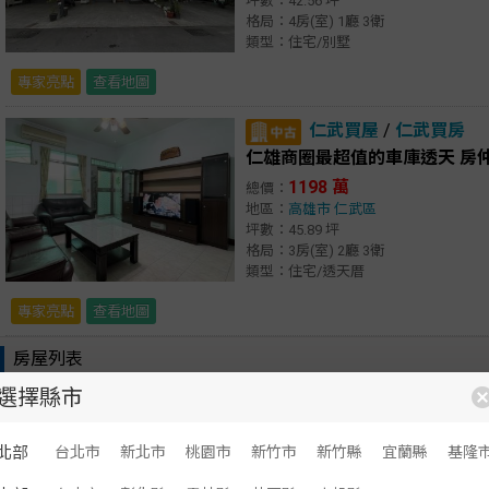
坪數：42.56 坪
格局：4房(室) 1廳 3衛
類型：住宅/別墅
專家亮點
查看地圖
仁武買屋
/
仁武買房
仁雄商圈最超值的車庫透天 房
1198 萬
總價：
地區：
高雄市
仁武區
坪數：45.89 坪
格局：3房(室) 2廳 3衛
類型：住宅/透天厝
專家亮點
查看地圖
房屋列表
選擇縣市
顯示：
文字
圖文
小港買屋
/
小港買房
北部
台北市
新北市
桃園市
新竹市
新竹縣
宜蘭縣
基隆
高雄房仲夫妻 漢民商圈 傳統格局