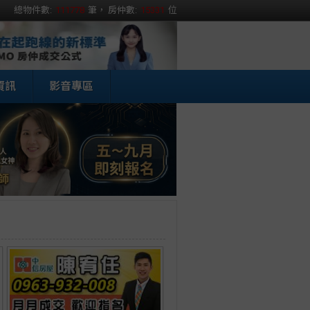
總物件數:
111778
筆， 房仲數:
15331
位
資訊
影音專區