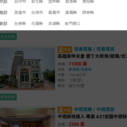
中部
台中市
彰化縣
雲林縣
苗栗縣
南投縣
1580 萬
總價：
地區：
高雄市
小港區
南部
高雄市
台南市
嘉義市
嘉義縣
屏東縣
坪數：55.4 坪
格局：5房(室) 2廳 3衛
東部
台東縣
花蓮縣
澎湖縣
金門連江
類型：住宅/透天厝
查看地圖
恆春買屋
/
恆春買房
高雄房仲夫妻 墾丁大街旁/歐風/
11000 萬
總價：
地區：
屏東縣
恆春鎮
坪數：154.683 坪
格局：12房(室)
類型：其它/別墅
查看地圖
中壢買屋
/
中壢買房
中壢房地達人 專委 A21宏國中壢
2360 萬
總價：