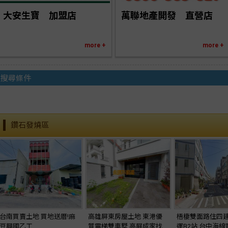
大安生寶　加盟店
萬聯地產開發　直營店
more +
more +
搜尋條件
鑽石發燒區
台南買賣土地 買地送厝!麻
高雄屏東房屋土地 東港優
梧棲雙面路住四
豆興國乙工
質電梯雙車墅 高屏成家找
運B2站 台中海