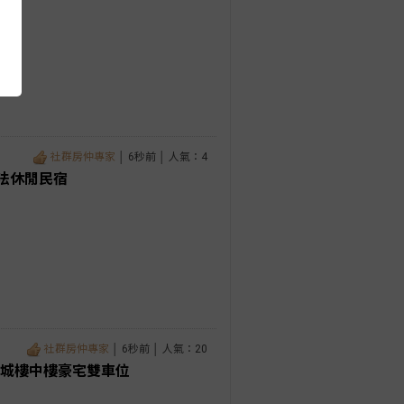
社群房仲專家
│ 6秒前 │ 人氣：4
合法休閒民宿
社群房仲專家
│ 6秒前 │ 人氣：20
新城樓中樓豪宅雙車位