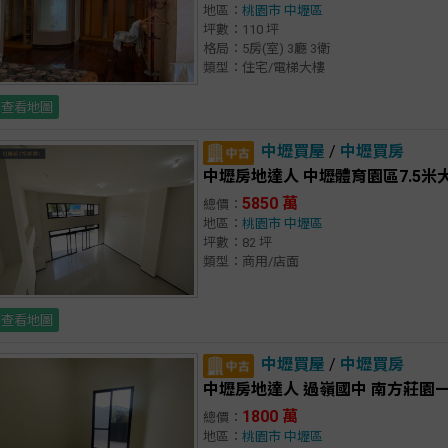
地區：
桃園市
中壢區
坪數：110 坪
格局：5房(室) 3廳 3衛
類型：住宅/電梯大樓
查看地圖
中壢買屋
/
中壢買房
中壢房地達人 中壢體育園區7.5
5850 萬
總價：
地區：
桃園市
中壢區
坪數：82 坪
類型：商用/店面
查看地圖
中壢買屋
/
中壢買房
中壢房地達人 過嶺國中 南方莊園一
1800 萬
總價：
地區：
桃園市
中壢區