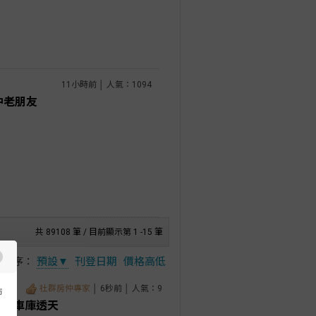
11小時前 │ 人氣：1094
仲老朋友
共 89108 筆 / 目前顯示第 1 -15 筆
排序：
預設▼
刊登日期
價格高低
社群房仲專家
│ 6秒前 │ 人氣：9
市
翻新車庫透天