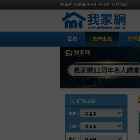
會員登入
|
會員註冊
|
刊登服務
|
目標縣市
首頁
房屋出售
房屋
我
好屋搜尋
縣市：
地區：
路段：