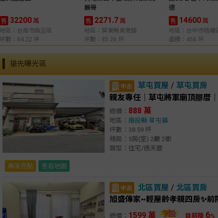
展哥
德
32200
2271.7
14600
萬
萬
萬
售
售
售
地區：台南市麻豆區
地區：屏東縣東港鎮
地區：台中市梧棲
坪數：84.22 坪
坪數：85.26 坪
面積：456 坪
搶先曝光區
草屯買屋
/
草屯買房
親友專任｜草屯將軍廟頂腳厝
888 萬
總價：
地區：
南投縣
草屯鎮
坪數：38.59 坪
格局：5房(室) 2廳 2衛
類型：住宅/透天厝
專家亮點
查看地圖
北區買屋
/
北區買房
旭盛傳家~輕屋齡孝親四房✨前
6
1599 萬
總價：
目前降
%