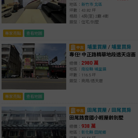
地區：
新竹市
北區
坪數：43.82 坪
格局：4房(室) 2廳 4衛
類型：住宅/別墅
專家亮點
查看地圖
埔里買屋
/
埔里買房
專任! 中正路精華地段透天店面
2980 萬
總價：
地區：
南投縣
埔里鎮
坪數：116.5 坪
類型：商用/透天厝
專家亮點
查看地圖
田尾買屋
/
田尾買房
田尾路豐國小輕屋齡別墅
938 萬
總價：
地區：
彰化縣
田尾鄉