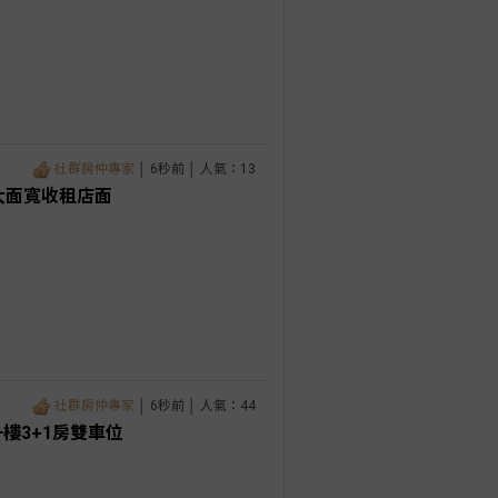
社群房仲專家
│ 6秒前 │ 人氣：13
米大面寬收租店面
社群房仲專家
│ 6秒前 │ 人氣：44
樓3+1房雙車位