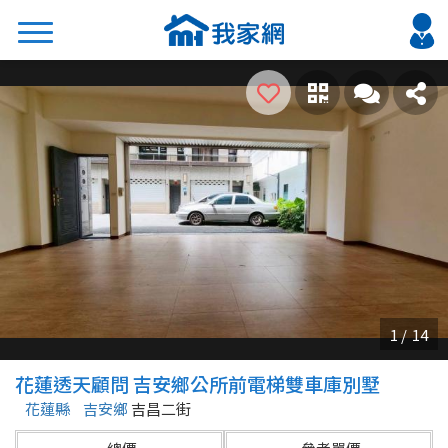
搜尋
熱門關鍵字
2026 台北降價好屋限量釋出
2026 新北降價好屋限量釋出
2026 台中降價好屋限量釋出
2026 台南降價好屋限量釋出
2026 高雄降價好屋限量釋出
縣市
區域
花蓮透天顧問 吉安鄉公所前電梯雙車庫別墅
不限
不限
花蓮縣
吉安鄉
吉昌二街