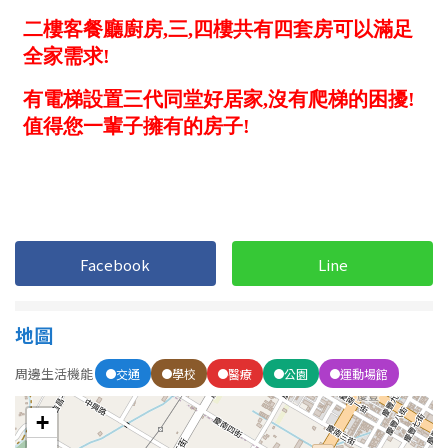
1樓
2樓
金門連江
3樓
4樓
5~10樓
11~20樓
21樓以上
~
樓
Facebook
Line
格局
不拘
1房
地圖
周邊生活機能
交通
學校
醫療
公園
運動場館
2房
3房
+
4房
5房以上