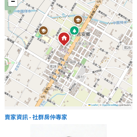
−
屋齡
不拘
5 年以下
5-10 年
10-20 年
20-30 年
30-40 年
40 年以上
售價
Leaflet
|
©
OpenStreetMap
contributors
賣家資訊 - 社群房仲專家