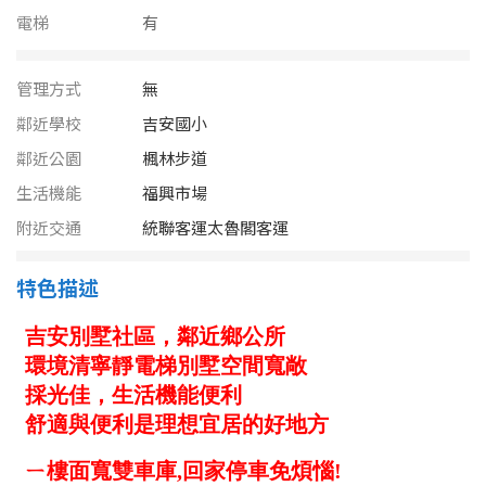
南投縣
電梯
有
不拘
20坪以下
雲林縣
20~30 坪
30~40 坪
管理方式
無
嘉義市
鄰近學校
吉安國小
40~50 坪
50~60 坪
嘉義縣
鄰近公園
楓林步道
生活機能
福興市場
60~70 坪
70~80 坪
台南市
附近交通
統聯客運太魯閣客運
高雄市
80坪以上
特色描述
澎湖縣
~
坪
屏東縣
樓層
台東縣
不拘
地下室
花蓮縣