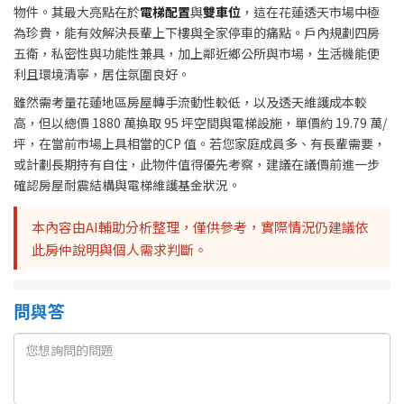
物件。其最大亮點在於
電梯配置
與
雙車位
，這在花蓮透天市場中極
為珍貴，能有效解決長輩上下樓與全家停車的痛點。戶內規劃四房
五衛，私密性與功能性兼具，加上鄰近鄉公所與市場，生活機能便
利且環境清寧，居住氛圍良好。
雖然需考量花蓮地區房屋轉手流動性較低，以及透天維護成本較
高，但以總價 1880 萬換取 95 坪空間與電梯設施，單價約 19.79 萬/
坪，在當前市場上具相當的CP 值。若您家庭成員多、有長輩需要，
或計劃長期持有自住，此物件值得優先考察，建議在議價前進一步
確認房屋耐震結構與電梯維護基金狀況。
本內容由AI輔助分析整理，僅供參考，實際情況仍建議依
此房仲說明與個人需求判斷。
問與答