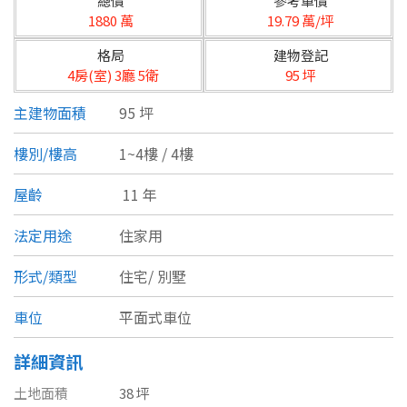
總價
參考單價
台北市
1880 萬
19.79 萬/坪
基隆市
格局
建物登記
4房(室) 3廳 5衛
95 坪
新北市
主建物面積
95 坪
宜蘭縣
樓別/樓高
1~4樓 / 4樓
類型(可複選)
桃園市
屋齡
11 年
不拘
公寓
電梯大樓
套房
新竹市
法定用途
住家用
別墅
透天厝
樓中樓
華廈
新竹縣
形式/類型
住宅/
別墅
農舍
辦公
店面
工廠
苗栗縣
車位
平面式車位
台中市
廠辦
倉庫
土地
其他
詳細資訊
彰化縣
土地面積
38 坪
坪數