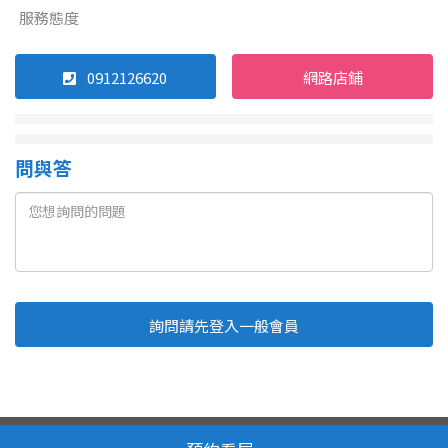
服務態度
0912126620
網路店鋪
問與答
詢問請先登入一般會員
Line
Fb
複製連結
取消
送出
我家網 版權所有 轉載必究
服務條款
隱私權政策