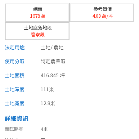
台北市
總價
參考單價
基隆市
1678 萬
4.03 萬/坪
土地座落地段
新北市
管寮段
宜蘭縣
法定用途
土地/
農地
類型(可複選)
桃園市
使用分區
特定農業區
不拘
公寓
電梯大樓
套房
新竹市
土地面積
416.845 坪
別墅
透天厝
樓中樓
華廈
新竹縣
土地深度
111米
農舍
辦公
店面
工廠
苗栗縣
土地寬度
12.8米
台中市
廠辦
倉庫
土地
其他
詳細資訊
彰化縣
面臨路寬
4米
坪數