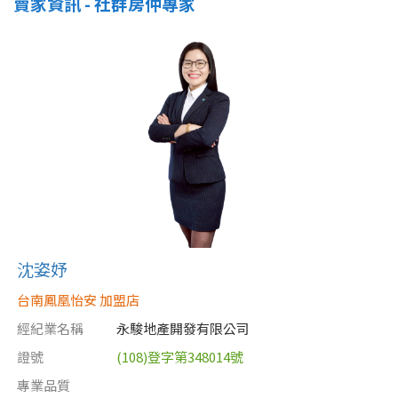
賣家資訊 - 社群房仲專家
屋齡
不拘
5 年以下
5-10 年
10-20 年
20-30 年
30-40 年
40 年以上
沈姿妤
售價
台南鳳凰怡安 加盟店
經紀業名稱
永駿地產開發有限公司
證號
(108)登字第348014號
專業品質