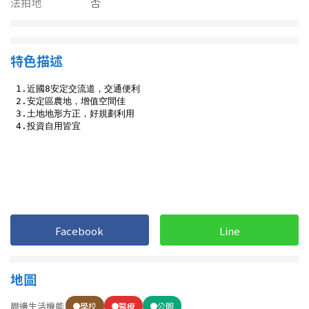
法拍地
南投縣
否
不拘
20坪以下
雲林縣
20~30 坪
30~40 坪
特色描述
嘉義市
40~50 坪
50~60 坪
嘉義縣
60~70 坪
70~80 坪
台南市
高雄市
80坪以上
澎湖縣
~
坪
屏東縣
Facebook
Line
樓層
台東縣
不拘
地下室
地圖
花蓮縣
周邊生活機能
學校
醫療
公園