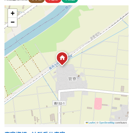
1樓
2樓
金門連江
+
3樓
4樓
−
5~10樓
11~20樓
21樓以上
~
樓
格局
不拘
1房
2房
3房
Leaflet
|
©
OpenStreetMap
contributors
4房
5房以上