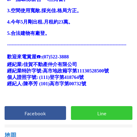
1樓
2樓
金門連江
3樓
4樓
5~10樓
11~20樓
21樓以上
~
樓
格局
不拘
1房
Facebook
Line
2房
3房
4房
5房以上
地圖