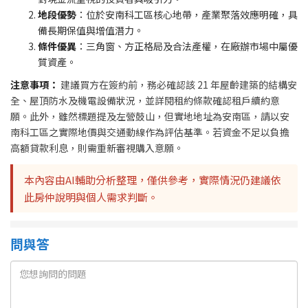
地段優勢
：位於安南科工區核心地帶，產業聚落效應明確，具
備長期保值與增值潛力。
條件優異
：三角窗、方正格局及合法產權，在廠辦市場中屬優
質資產。
注意事項：
建議買方在簽約前，務必確認該 21 年屋齡建築的結構安
全、屋頂防水及機電設備狀況，並詳閱租約條款確認租戶續約意
願。此外，雖然標題提及左營鼓山，但實地地址為安南區，請以安
南科工區之實際地價與交通動線作為評估基準。若資金不足以負擔
高額貸款利息，則需重新審視購入意願。
本內容由AI輔助分析整理，僅供參考，實際情況仍建議依
此房仲說明與個人需求判斷。
問與答