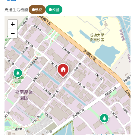
周邊生活機能
學校
公園
屋齡
+
不拘
5 年以下
−
5-10 年
10-20 年
20-30 年
30-40 年
40 年以上
售價