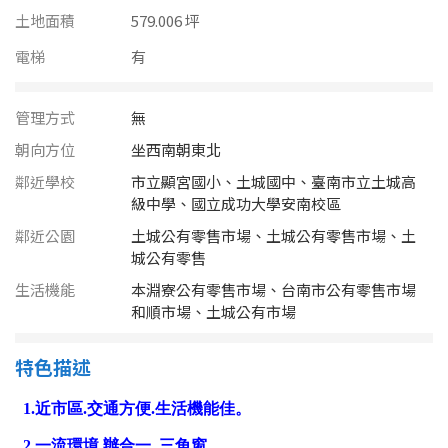
南投縣
土地面積
579.006 坪
不拘
20坪以下
雲林縣
電梯
有
20~30 坪
30~40 坪
嘉義市
管理方式
無
40~50 坪
50~60 坪
嘉義縣
朝向方位
坐西南朝東北
60~70 坪
70~80 坪
鄰近學校
市立顯宮國小、土城國中、臺南市立土城高
台南市
級中學、國立成功大學安南校區
高雄市
80坪以上
鄰近公園
土城公有零售市場、土城公有零售市場、土
城公有零售
澎湖縣
~
坪
生活機能
本淵寮公有零售市場、台南市公有零售市場
和順市場、土城公有市場
屏東縣
樓層
特色描述
台東縣
不拘
地下室
花蓮縣