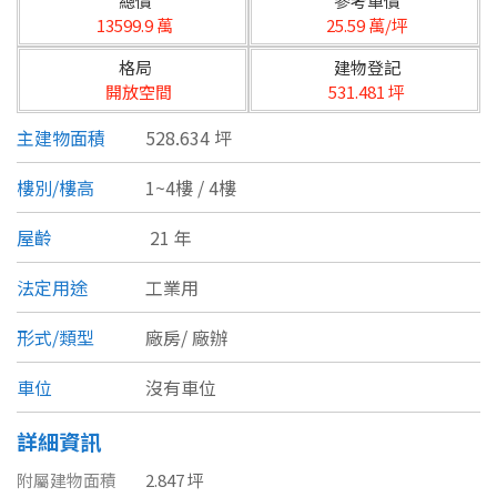
總價
參考單價
台北市
13599.9 萬
25.59 萬/坪
基隆市
格局
建物登記
開放空間
531.481 坪
新北市
主建物面積
528.634 坪
宜蘭縣
樓別/樓高
1~4樓 / 4樓
類型(可複選)
桃園市
屋齡
21 年
不拘
公寓
電梯大樓
套房
新竹市
法定用途
工業用
別墅
透天厝
樓中樓
華廈
新竹縣
形式/類型
廠房/
廠辦
農舍
辦公
店面
工廠
苗栗縣
車位
沒有車位
台中市
廠辦
倉庫
土地
其他
詳細資訊
彰化縣
附屬建物面積
2.847 坪
坪數