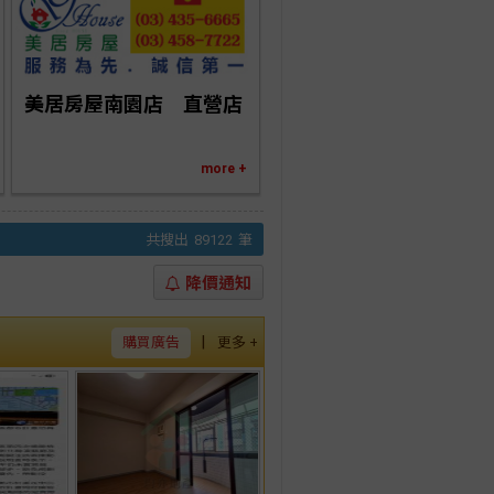
美居房屋南園店　直營店
more +
共搜出
89122
筆
降價通知
|
購買廣告
更多 +