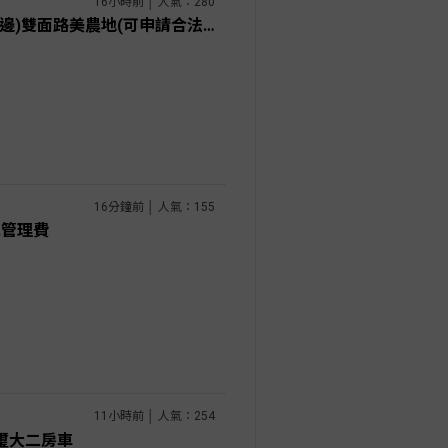
16小時前 │ 人氣：280
桃園土地專家 張聖諺 新屋(大路邊)雙面路美農地(可申請合法設施農舍)
16分鐘前 │ 人氣：155
免管理費
11小時前 │ 人氣：254
璽大二房車