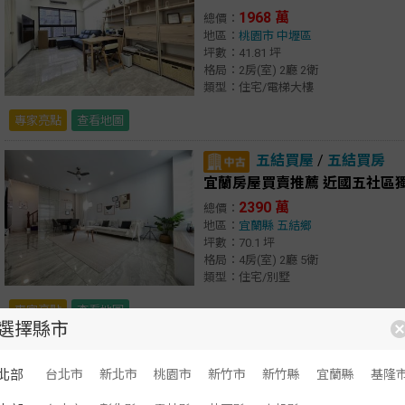
1968 萬
總價：
地區：
桃園市
中壢區
坪數：41.81 坪
格局：2房(室) 2廳 2衛
類型：住宅/電梯大樓
專家亮點
查看地圖
五結買屋
/
五結買房
宜蘭房屋買賣推薦 近國五社區
2390 萬
總價：
地區：
宜蘭縣
五結鄉
坪數：70.1 坪
格局：4房(室) 2廳 5衛
類型：住宅/別墅
專家亮點
查看地圖
選擇縣市
房屋列表
北部
台北市
新北市
桃園市
新竹市
新竹縣
宜蘭縣
基隆
顯示：
文字
圖文