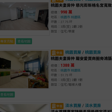
桃園夫妻房仲 慈光街新格名宮寬敞
998 萬
總價：
地區：
桃園市
桃園區
坪數：27.75 坪
格局：3房(室) 2廳 2衛
類型：住宅/華廈
專家亮點
查看地圖
桃園買屋
/
桃園買房
桃園夫妻房仲 龍安愛買商圈旁鴻築
1388 萬
總價：
地區：
桃園市
桃園區
坪數：51.73 坪
格局：3房(室) 2廳 1衛
類型：住宅/電梯大樓
查看地圖
淡水買屋
/
淡水買房
淡水首購專家陳學長我最便宜清淞溫