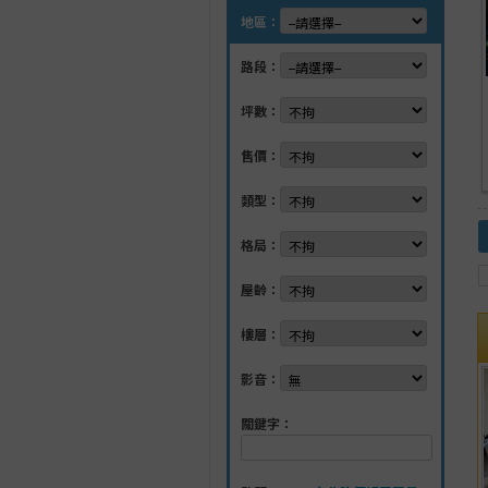
地區：
路段：
坪數：
售價：
類型：
格局：
屋齡：
樓層：
影音：
關鍵字：