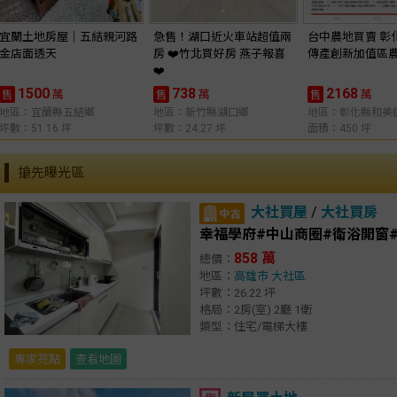
宜蘭土地房屋｜五結親河路
急售！湖口近火車站超值兩
台中農地買賣 彰
金店面透天
房 ❤️竹北買好房 燕子報喜
傳產創新加值區
❤️
1500
738
2168
萬
萬
萬
售
售
售
地區：宜蘭縣五結鄉
地區：新竹縣湖口鄉
地區：彰化縣和美
坪數：51.16 坪
坪數：24.27 坪
面積：450 坪
搶先曝光區
大社買屋
/
大社買房
幸福學府#中山商圈#衛浴開窗
858 萬
總價：
地區：
高雄市
大社區
坪數：26.22 坪
格局：2房(室) 2廳 1衛
類型：住宅/電梯大樓
專家亮點
查看地圖