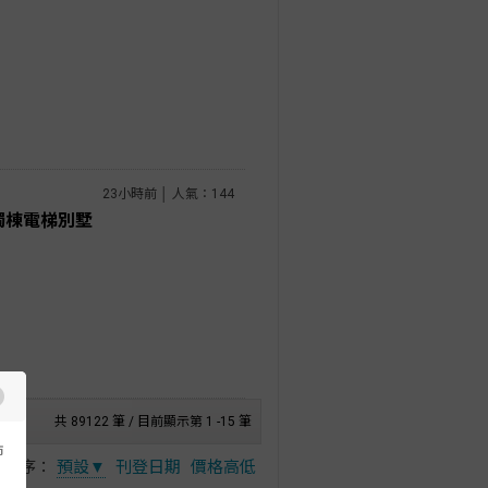
23小時前 │ 人氣：144
獨棟電梯別墅
共 89122 筆 / 目前顯示第 1 -15 筆
市
排序：
預設▼
刊登日期
價格高低