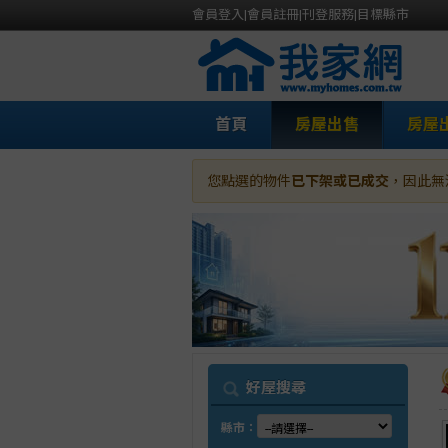
會員登入
|
會員註冊
|
刊登服務
|
目標縣市
首頁
房屋出售
房屋
您點選的物件
已下架或已成交
，因此無
我
好屋搜尋
縣市：