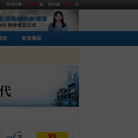
總物件數:
111800
筆， 房仲數:
15331
位
資訊
影音專區