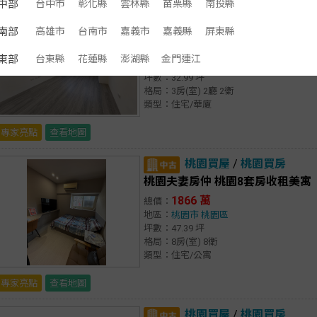
中部
台中市
彰化縣
雲林縣
苗栗縣
南投縣
中壢買屋
/
中壢買房
桃園夫妻房仲 內壢華勛幸福市場
南部
高雄市
台南市
嘉義市
嘉義縣
屏東縣
798 萬
總價：
東部
台東縣
花蓮縣
澎湖縣
金門連江
地區：
桃園市
中壢區
坪數：32.99 坪
格局：3房(室) 2廳 2衛
類型：住宅/華廈
專家亮點
查看地圖
桃園買屋
/
桃園買房
桃園夫妻房仲 桃園8套房收租美寓
1866 萬
總價：
地區：
桃園市
桃園區
坪數：47.39 坪
格局：8房(室) 8衛
類型：住宅/公寓
專家亮點
查看地圖
桃園買屋
/
桃園買房