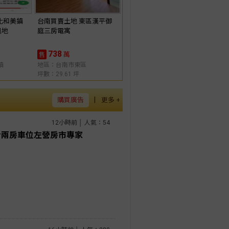
化和美鎮
台南買賣土地 東區漢平御
農地
庭三房電寓
738
萬
售
鎮
地區：台南市東區
坪數：29.61 坪
|
購買廣告
更多 +
12小時前 │ 人氣：54
#兩房車位左營房市專家