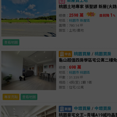
新屋買土地
1
2598 萬
總價：
目前降
%
地區：
桃園市
新屋區
面積：780.14 坪
類型：土地/農地
查看地圖
桃園買屋
/
桃園買房
龜山超值四房學區宅公寓二樓
698 萬
總價：
地區：
桃園市
桃園區
坪數：31.339 坪
格局：4房(室) 2廳 1衛
類型：住宅/公寓
專家亮點
查看地圖
中壢買屋
/
中壢買房
桃園豪宅女王~青埔A19威均晶