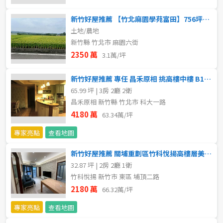
20~30 坪
30~40 坪
嘉義市
新竹好屋推薦 【竹北麻園學苑富田】756坪美農地 稀有釋出
40~50 坪
50~60 坪
土地/農地
嘉義縣
新竹縣 竹北市 麻園六街
60~70 坪
70~80 坪
台南市
2350 萬
3.1萬/坪
高雄市
80坪以上
新竹好屋推薦 專任 昌禾原相 挑高樓中樓 B1雙平面車位
65.99 坪 | 3房 2廳 2衛
澎湖縣
昌禾原相 新竹縣 竹北市 科大一路
~
坪
4180 萬
63.34萬/坪
屏東縣
專家亮點
查看地圖
樓層
台東縣
新竹好屋推薦 關埔重劃區竹科悅揚高樓層美二房
不拘
地下室
32.87 坪 | 2房 2廳 1衛
花蓮縣
竹科悅揚 新竹市 東區 埔頂二路
1樓
2樓
金門連江
2180 萬
66.32萬/坪
專家亮點
查看地圖
3樓
4樓