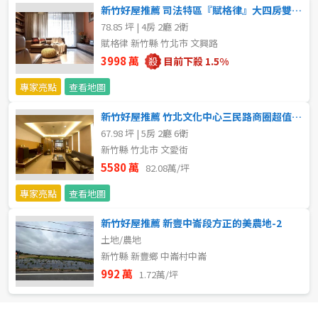
新竹好屋推薦 司法特區『賦格律』大四房雙車位
78.85 坪 | 4房 2廳 2衛
賦格律 新竹縣 竹北市 文興路
3998 萬
目前下殺 1.5%
專家亮點
查看地圖
新竹好屋推薦 竹北文化中心三民路商圈超值美透天
67.98 坪 | 5房 2廳 6衛
新竹縣 竹北市 文愛街
5580 萬
82.08萬/坪
專家亮點
查看地圖
新竹好屋推薦 新豐中崙段方正的美農地-2
土地/農地
新竹縣 新豐鄉 中崙村中崙
992 萬
1.72萬/坪
預設排序