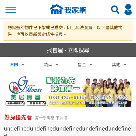
搜尋
您點選的物件
已下架或已成交
，因此無法瀏覽。以下是其他物
件，也可以重新設定條件搜尋。
我家網房屋買賣
找售屋 - 立即搜尋
熱門關鍵字
不限
類型
售金
其他
縣市
區域
不限
不限
台北市
好房搶先看
第一手消息 不漏接
undefinedundefinedundefinedundefinedundefine
基隆市
d