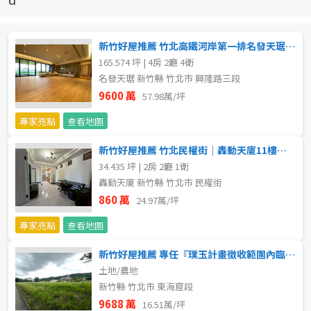
新北市
宜蘭縣
新竹好屋推薦 竹北高鐵河岸第一排名發天琚高樓視野戶
165.574 坪 | 4房 2廳 4衛
類型(可複選)
桃園市
名發天琚 新竹縣 竹北市 興隆路三段
9600 萬
57.98萬/坪
不拘
公寓
電梯大樓
套房
新竹市
專家亮點
查看地圖
別墅
透天厝
樓中樓
華廈
新竹縣
新竹好屋推薦 竹北民權街｜轟動天廈11樓景觀2房
34.435 坪 | 2房 2廳 1衛
農舍
辦公
店面
工廠
苗栗縣
轟動天廈 新竹縣 竹北市 民權街
台中市
860 萬
24.97萬/坪
廠辦
倉庫
土地
其他
專家亮點
查看地圖
彰化縣
坪數
新竹好屋推薦 專任『璞玉計畫徵收範圍內臨路美農地』
南投縣
土地/農地
不拘
20坪以下
新竹縣 竹北市 東海窟段
雲林縣
9688 萬
16.51萬/坪