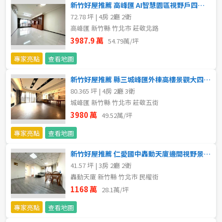
新竹好屋推薦 高峰匯 AI智慧園區視野戶四房雙車位
5~10樓
11~20樓
72.78 坪 | 4房 2廳 2衛
高峰匯 新竹縣 竹北市 莊敬北路
3987.9 萬
21樓以上
54.79萬/坪
專家亮點
查看地圖
~
樓
新竹好屋推薦 縣三城峰匯外棟高樓景觀大四房尊榮雙主臥 平車
80.365 坪 | 4房 2廳 3衛
城峰匯 新竹縣 竹北市 莊敬五街
格局
3980 萬
49.52萬/坪
不拘
1房
專家亮點
查看地圖
2房
3房
新竹好屋推薦 仁愛國中轟動天廈邊間視野景觀美三房平車
41.57 坪 | 3房 2廳 2衛
4房
5房以上
轟動天廈 新竹縣 竹北市 民權街
1168 萬
28.1萬/坪
專家亮點
查看地圖
屋齡