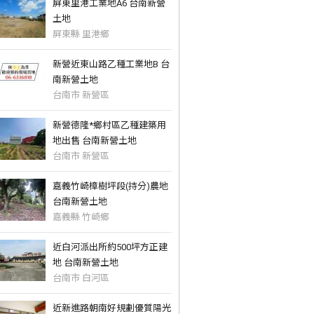
屏東里港工業地A6 台南新營
土地
屏東縣 里港鄉
新營近東山路乙種工業地B 台
南新營土地
台南市 新營區
新營德隆*鄉村區乙種建築用
地出售 台南新營土地
台南市 新營區
嘉義竹崎樟樹坪段(持分)農地
台南新營土地
嘉義縣 竹崎鄉
近白河派出所約500坪方正建
地 台南新營土地
台南市 白河區
近新進路朝南好規劃優質陽光