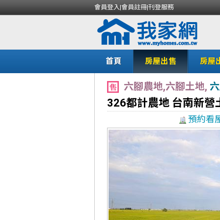
會員登入
|
會員註冊
|
刊登服務
首頁
房屋出售
房屋
六腳農地,六腳土地,
六
326都計農地 台南新營
預約看