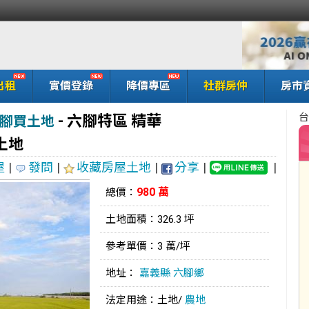
出租
實價登錄
降價專區
社群房仲
房市
台
-
六腳特區 精華
腳買土地
土地
屋
|
發問
|
收藏房屋土地
|
分享
|
|
980 萬
總價：
土地面積：326.3 坪
參考單價：3 萬/坪
地址：
嘉義縣
六腳鄉
法定用途：土地/
農地