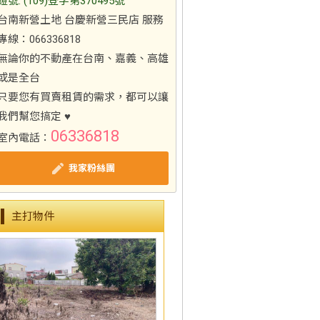
證號: (109)登字第370495號
台南新營土地 台慶新營三民店 服務
專線：066336818
無論你的不動產在台南、嘉義、高雄
或是全台
只要您有買賣租賃的需求，都可以讓
我們幫您搞定 ♥
06336818
室內電話：
我家粉絲團
主打物件