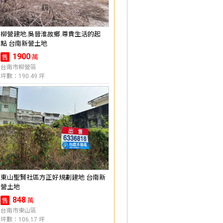
柳營建地.吳晉淮故鄉.尊貴生活的起
點 台南新營土地
1900
萬
售
台南市柳營區
坪數：190.49 坪
東山聖賢社區方正好規劃建地 台南新
營土地
848
萬
售
台南市東山區
坪數：106.17 坪