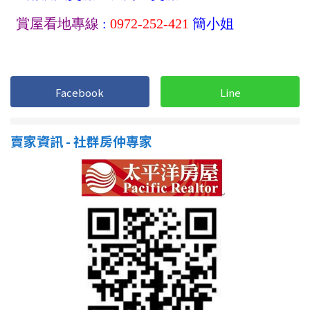
南投縣
不拘
20坪以下
雲林縣
20~30 坪
30~40 坪
嘉義市
40~50 坪
50~60 坪
Facebook
Line
嘉義縣
60~70 坪
70~80 坪
台南市
賣家資訊 - 社群房仲專家
高雄市
80坪以上
澎湖縣
~
坪
屏東縣
樓層
台東縣
不拘
地下室
花蓮縣