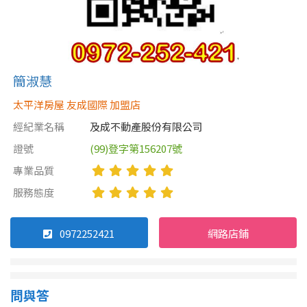
1樓
2樓
金門連江
3樓
4樓
5~10樓
11~20樓
簡淑慧
太平洋房屋 友成國際 加盟店
21樓以上
經紀業名稱
及成不動產股份有限公司
~
樓
證號
(99)登字第156207號
專業品質
服務態度
格局
不拘
1房
0972252421
網路店鋪
2房
3房
4房
5房以上
問與答