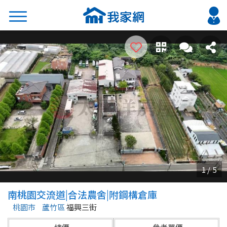
搜尋
熱門關鍵字
2026 台北降價好屋限量釋出
2026 新北降價好屋限量釋出
2026 台中降價好屋限量釋出
2026 台南降價好屋限量釋出
2026 高雄降價好屋限量釋出
縣市
區域
南桃園交流道|合法農舍|附鋼構倉庫
不限
不限
桃園市
蘆竹區
福興三街