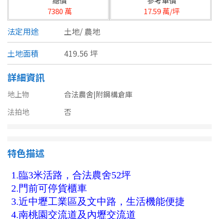
總價
參考單價
台北市
7380 萬
17.59 萬/坪
基隆市
法定用途
土地/
農地
新北市
土地面積
419.56 坪
宜蘭縣
詳細資訊
類型(可複選)
桃園市
地上物
合法農舍|附鋼構倉庫
不拘
公寓
電梯大樓
套房
新竹市
法拍地
否
別墅
透天厝
樓中樓
華廈
新竹縣
特色描述
農舍
辦公
店面
工廠
苗栗縣
台中市
廠辦
倉庫
土地
其他
彰化縣
坪數