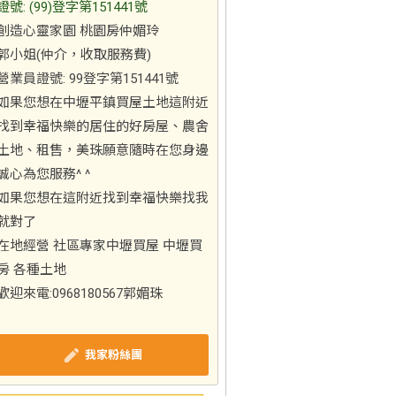
證號: (99)登字第151441號
創造心靈家園 桃園房仲媚玲
郭小姐(仲介，收取服務費)
營業員證號: 99登字第151441號
如果您想在中壢平鎮買屋土地這附近
找到幸福快樂的居住的好房屋、農舍
土地、租售，美珠願意隨時在您身邊
誠心為您服務^ ^
如果您想在這附近找到幸福快樂找我
就對了
在地經營 社區專家中壢買屋 中壢買
房 各種土地
歡迎來電:0968180567郭媚珠
我家粉絲團