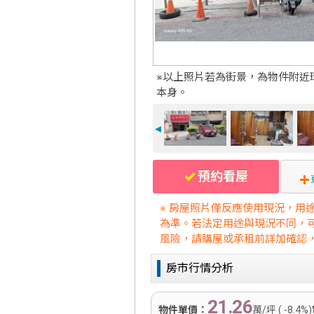
※以上照片若為街景，為物件附近
本身。
◄
預約看屋
※ 房屋照片僅反應使用現況，用
為準。若法定用途與現況不同，
風險，請購屋或承租前詳加確認
房市行情分析
21.26
物件單價：
萬/坪 ( -8.4%)