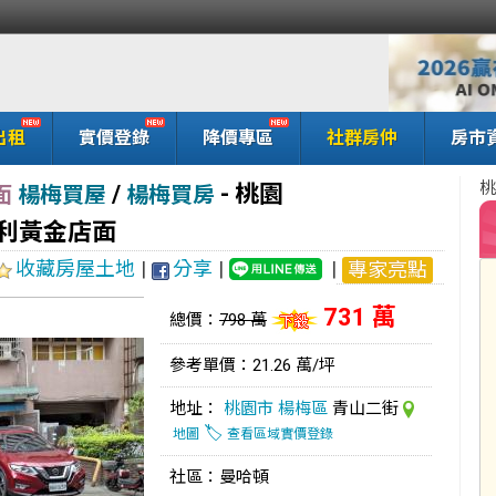
出租
實價登錄
降價專區
社群房仲
房市
桃
/
-
桃園
面
楊梅買屋
楊梅買房
佛利黃金店面
收藏房屋土地
|
分享
|
|
專家亮點
731 萬
總價：
798 萬
參考單價：21.26 萬/坪
地址：
桃園市
楊梅區
青山二街
🏷️
地圖
查看區域實價登錄
社區：曼哈頓