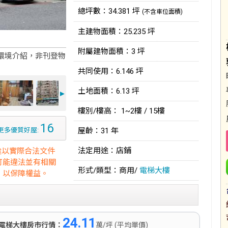
總坪數：34.381 坪
(不含車位面積)
主建物面積：25.235 坪
附屬建物面積：3 坪
環境介紹，非刊登物
共同使用：6.146 坪
土地面積：6.13 坪
►
樓別/樓高： 1~2樓 / 15樓
16
更多優質好屋:
屋齡：31 年
法定用途：店鋪
途以實際合法文件
可能違法並有相關
形式/類型：商用/
電梯大樓
，以保障權益。
24.11
電梯大樓房市行情：
萬/坪 (平均單價)