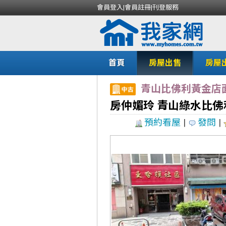
會員登入
|
會員註冊
|
刊登服務
首頁
房屋出售
房屋
青山比佛利黃金店
房仲媚玲 青山綠水比
預約看屋
|
發問
|