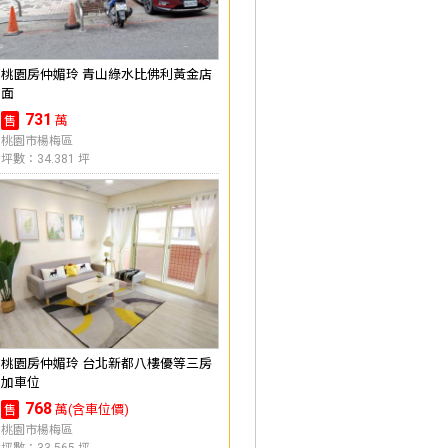
桃園房仲媚玲 青山綠水比佛利黃金店
面
731
萬
售
桃園市楊梅區
坪數：34.381 坪
桃園房仲媚玲 台北新都八樓優等三房
加車位
768
萬(含車位價)
售
桃園市楊梅區
坪數：33.565 坪