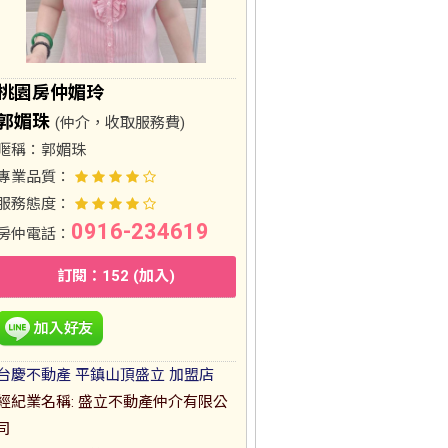
桃園房仲媚玲
郭媚珠
(仲介，收取服務費)
暱稱：
郭媚珠
專業品質：
服務態度：
0916-234619
房仲電話：
訂閱：152 (加入)
台慶不動產 平鎮山頂盛立 加盟店
經紀業名稱: 盛立不動產仲介有限公
司