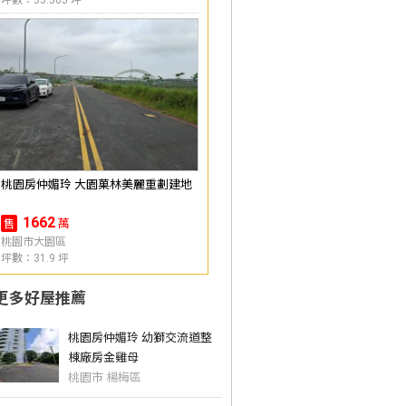
桃園房仲媚玲 大園菓林美麗重劃建地
1662
萬
售
桃園市大園區
坪數：31.9 坪
更多好屋推薦
桃園房仲媚玲 幼獅交流道整
棟廠房金雞母
桃園市 楊梅區