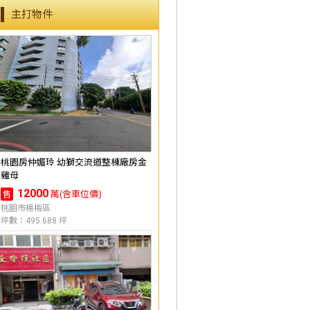
主打物件
桃園房仲媚玲 幼獅交流道整棟廠房金
雞母
12000
萬(含車位價)
售
桃園市楊梅區
坪數：495.688 坪