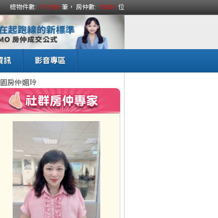
總物件數:
111765
筆， 房仲數:
15331
位
資訊
影音專區
園房仲媚玲