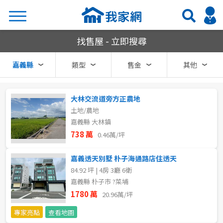
嘉義縣買房
找售屋 - 立即搜尋
搜尋
嘉義縣
類型
售金
其他
大林交流道旁方正農地
熱門關鍵字
土地/農地
嘉義縣 大林鎮
738 萬
0.46萬/坪
縣市
區域
嘉義透天別墅 朴子海通路店住透天
不限
不限
84.92 坪 | 4房 3廳 6衛
嘉義縣 朴子市 ?菜埔
台北市
番路鄉
1780 萬
20.96萬/坪
基隆市
梅山鄉
專家亮點
查看地圖