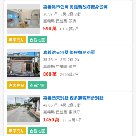
20~30 坪
30~40 坪
嘉義市
新港鄉
嘉義縣市公寓 民雄新故鄉健身公寓
30.97 坪 | 3房 2廳 2衛
40~50 坪
50~60 坪
嘉義縣
民雄鄉
嘉義縣 民雄鄉 頭橋
598 萬
19.31萬/坪
60~70 坪
70~80 坪
台南市
大林鎮
專家亮點
查看地圖
高雄市
溪口鄉
80坪以上
嘉義透天別墅 後庄郵局別墅
35.36 坪 | 5房 2廳 2衛
澎湖縣
義竹鄉
~
坪
嘉義縣 中埔鄉 後庄
屏東縣
868 萬
布袋鎮
24.55萬/坪
專家亮點
查看地圖
樓層
台東縣
嘉義透天別墅 森多麗輕屋齡別墅
不拘
地下室
花蓮縣
43.06 坪 | 4房 2廳 3衛
嘉義縣 民雄鄉 東湖仔
1樓
2樓
金門連江
1450 萬
33.67萬/坪
3樓
4樓
專家亮點
查看地圖