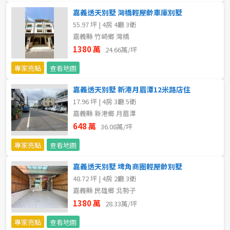
嘉義透天別墅 灣橋輕屋齡車庫別墅
5~10樓
11~20樓
55.97 坪 | 4房 4廳 3衛
嘉義縣 竹崎鄉 灣橋
21樓以上
1380 萬
24.66萬/坪
專家亮點
查看地圖
~
樓
嘉義透天別墅 新港月眉潭12米路店住
17.96 坪 | 4房 3廳 5衛
格局
嘉義縣 新港鄉 月眉潭
648 萬
36.08萬/坪
不拘
1房
專家亮點
查看地圖
2房
3房
嘉義透天別墅 埤角商圈輕屋齡別墅
48.72 坪 | 4房 2廳 3衛
4房
5房以上
嘉義縣 民雄鄉 北勢子
1380 萬
28.33萬/坪
屋齡
專家亮點
查看地圖