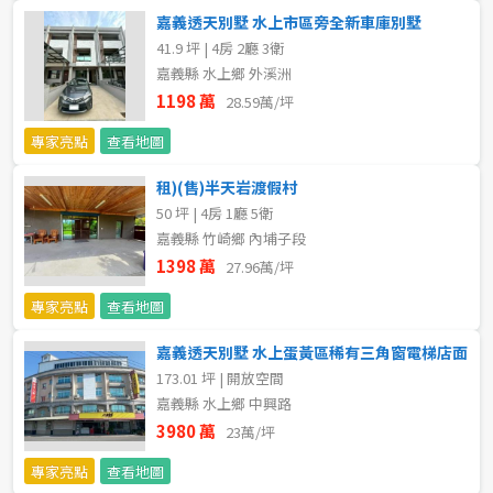
新北市
竹崎鄉
嘉義透天別墅 水上市區旁全新車庫別墅
41.9 坪 | 4房 2廳 3衛
宜蘭縣
阿里山鄉
嘉義縣 水上鄉 外溪洲
1198 萬
28.59萬/坪
類型(可複選)
桃園市
中埔鄉
專家亮點
查看地圖
不拘
公寓
電梯大樓
套房
新竹市
大埔鄉
租)(售)半天岩渡假村
別墅
透天厝
樓中樓
華廈
50 坪 | 4房 1廳 5衛
新竹縣
水上鄉
嘉義縣 竹崎鄉 內埔子段
農舍
辦公
店面
工廠
苗栗縣
1398 萬
鹿草鄉
27.96萬/坪
專家亮點
查看地圖
台中市
太保市
廠辦
倉庫
土地
其他
嘉義透天別墅 水上蛋黃區稀有三角窗電梯店面
彰化縣
朴子市
173.01 坪 | 開放空間
坪數
嘉義縣 水上鄉 中興路
南投縣
東石鄉
3980 萬
23萬/坪
不拘
20坪以下
雲林縣
六腳鄉
專家亮點
查看地圖