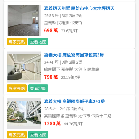
不拘
嘉義透天別墅 民雄市中心大地坪透天
5 年以下
29.58 坪 | 3房 2廳 2衛
嘉義縣 民雄鄉 保安街
5-10 年
10-20 年
698 萬
23.6萬/坪
20-30 年
30-40 年
專家亮點
查看地圖
嘉義大樓 麻魚寮商圈車位美3房
40 年以上
34.41 坪 | 3房 2廳 2衛
總統閣下 嘉義縣 太保市 民生路
798 萬
23.19萬/坪
售價
專家亮點
查看地圖
嘉義大樓 高鐵國際城平車2+1房
28.6 坪 | 2+1房 2廳 9衛
高鐵國際城 嘉義縣 太保市 保鐵十二路
1280 萬
44.76萬/坪
專家亮點
查看地圖