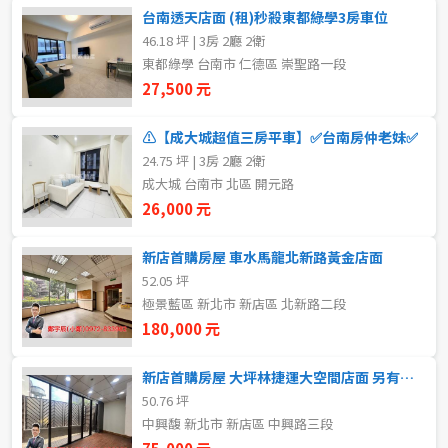
20~30 坪
30~40 坪
台南透天店面 (租)秒殺東都綠學3房車位
嘉義市
46.18 坪 | 3房 2廳 2衛
40~50 坪
50~60 坪
嘉義縣
東都綠學 台南市 仁德區 崇聖路一段
27,500 元
60~70 坪
70~80 坪
台南市
⚠️【成大城超值三房平車】✅台南房仲老妹✅
高雄市
80坪以上
24.75 坪 | 3房 2廳 2衛
成大城 台南市 北區 開元路
澎湖縣
26,000 元
~
坪
屏東縣
新店首購房屋 車水馬龍北新路黃金店面
52.05 坪
樓層
台東縣
極景藍區 新北市 新店區 北新路二段
不拘
地下室
180,000 元
花蓮縣
1樓
2樓
新店首購房屋 大坪林捷運大空間店面 另有約定專用庭院
金門連江
50.76 坪
中興馥 新北市 新店區 中興路三段
3樓
4樓