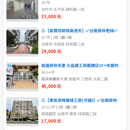
25 坪
新北市
台中市 太平區 建和路一段
33,000 元
宜蘭縣
類型(可複選)
⚠️【星鑽芳鄰挑高透天】✅台南房仲老妹✅
桃園市
35 坪 | 3房 2廳 3衛
不拘
整層住家
獨立套房
分租套房
新竹市
台南市 中西區 府前路二段
29,000 元
雅房
其他住宅
店面
頂讓
新竹縣
高雄房仲夫妻 大昌建工商圈樓店1F+夾層附雙車位
辦公
住辦
廠房
土地
苗栗縣
86.54 坪
龍揚美麗都大廈 高雄市 三民區 大昌二路
台中市
車位
45,000 元
彰化縣
⚠️【東區崇晦電梯三房(可貓)】✅台南房仲老妹✅
坪數
24.32 坪 | 3房 2廳 1衛
南投縣
崇誨國宅 台南市 東區 林森路二段
不拘
20坪以下
17,000 元
雲林縣