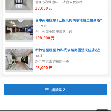
富旺心海城 台中市 沙鹿區 民族路
18,000 元
自租
台中南屯找屋 ?五期東興精華地段二樓商辦?
房東自租
135.9 坪
台中市 南屯區 東興路二段
108,800 元
新竹售屋租屋 竹科光復路商圈透天住店/近老爺酒店
40 坪
新竹市 東區 光復路一段
48,000 元
預設排序
價格從低到高
繼續載入
價格從高到低
坪數由大到小