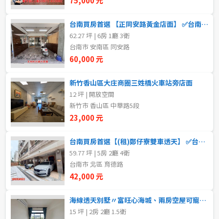
75,000 元
5~10樓
11~20樓
台南買房首選 【正同安路黃金店面】 ✅台南房仲老妹✅
62.27 坪 | 6房 1廳 3衛
21樓以上
台南市 安南區 同安路
60,000 元
~
樓
新竹香山區大庄商圈三姓橋火車站旁店面
12 坪 | 開放空間
格局
新竹市 香山區 中華路5段
23,000 元
不拘
1房
台南買房首選【(租)鄭仔寮雙車透天】 ✅台南房仲老妹
2房
3房
59.77 坪 | 5房 2廳 4衛
台南市 北區 育德路
4房
5房以上
42,000 元
海線透天別墅〃富旺心海城、兩房空屋可寵附冷氣
15 坪 | 2房 2廳 1.5衛
租金(元)