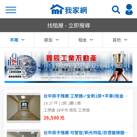
我家網房屋租賃
找租屋 - 立即搜尋
搜尋
不限
類型
租金
其他
熱門關鍵字
縣市
區域
台中房子推薦 工學匯✅全新2房+平車(租金含管含車)可
不限
不限
16.27 坪 | 2房 2廳 1衛
工學匯 台中市 南區 工學路
台北市
26,500 元
基隆市
台中房子推薦 可營登/新光特區/百億醫療園區/臨16米路/一樓店面出租