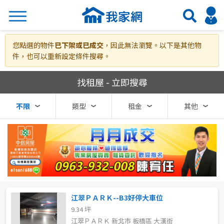
搜尋
您點選的物件
已下架或已成交
，因此無法瀏覽。以下是其他物
件，也可以重新設定條件搜尋。
我家網房屋租賃
找租屋 - 立即搜尋
熱門關鍵字
不限
類型
租金
其他
縣市
區域
不限
不限
台北市
江翠ＰＡＲＫ--B3好停大車位
9.34 坪
基隆市
江翠ＰＡＲＫ 新北市 板橋區 大漢街