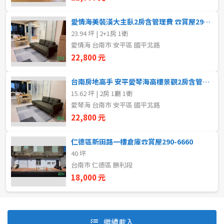
愛情海美裝潢大主臥2房含管理費 ☎️賞屋290-6660
23.94 坪 | 2+1房 1衛
自租
愛情海 台南市 安平區 國平北路
房東自租
22,800 元
台南房地高手 安平愛琴海高樓景觀2房含管理費
15.62 坪 | 2房 1廳 1衛
愛琴海 台南市 安平區 國平北路
22,800 元
仁德區新田路一樓倉庫☎️賞屋290-6660
40 坪
台南市 仁德區 勝利段
18,000 元
預設排序
價格從低到高
繼續載入