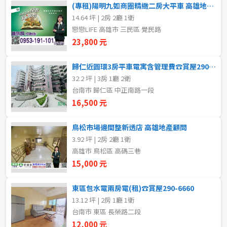
(專租)陽明九如商圈精緻二房大平車 高雄地產顧問
5~10樓
11~20樓
14.64 坪 | 2房 2廳 1衛
戀戀LIFE 高雄市 三民區 覺民路
21樓以上
23,800 元
歸仁近圓環3房平車電寓含管理費☎️賞屋290-6660
~
樓
32.2 坪 | 3房 1廳 2衛
台南市 歸仁區 中正南路一段
16,500 元
格局
不拘
1房
鳥松市場邊間整新透店 高雄地產顧問
3.92 坪 | 2房 2廳 1衛
高雄市 鳥松區 高碼三巷
2房
3房
15,000 元
4房
5房以上
東區包水電兩房電(租)☎️賞屋290-6660
13.12 坪 | 2房 1廳 1衛
台南市 東區 長榮路二段
租金(元)
12,000 元