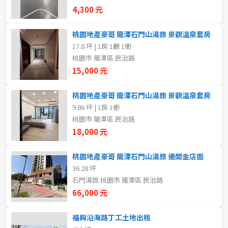
新北市
4,300 元
宜蘭縣
桃園地產豪哥 龍潭石門山湯旅 景觀溫泉套房
17.8 坪 | 1房 1廳 1衛
類型(可複選)
桃園市
桃園市 龍潭區 民治路
15,000 元
不拘
整層住家
獨立套房
分租套房
新竹市
桃園地產豪哥 龍潭石門山湯旅 景觀溫泉套房
雅房
其他住宅
店面
頂讓
新竹縣
9.86 坪 | 1房 1衛
桃園市 龍潭區 民治路
辦公
住辦
廠房
土地
苗栗縣
18,000 元
台中市
車位
桃園地產豪哥 龍潭石門山湯旅 邊間金店面
36.28 坪
彰化縣
石門湯旅 桃園市 龍潭區 民治路
坪數
南投縣
66,000 元
不拘
20坪以下
雲林縣
福興沿海路丁工土地出租