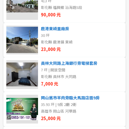
413 坪
20~30 坪
30~40 坪
嘉義市
彰化縣 福興鄉 沿海路5段
90,000 元
40~50 坪
50~60 坪
嘉義縣
鹿港東崎里廠房
60~70 坪
70~80 坪
台南市
30 坪
彰化縣 鹿港鎮 東崎
高雄市
80坪以上
23,000 元
澎湖縣
~
坪
員林大同路上海銀行旁電梯套房
7 坪 | 開放空間
屏東縣
彰化縣 員林市 大同路
樓層
台東縣
7,000 元
不拘
地下室
花蓮縣
岡山舊市羊肉旁臨大馬路店面9房
35.93 坪 | 9房 2廳 2衛
1樓
2樓
金門連江
高雄市 岡山區 河華路
25,000 元
3樓
4樓