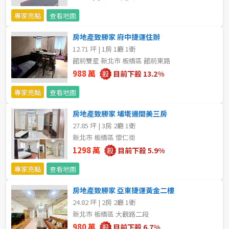
不拘
5 年以下
專家亮點
查看地圖
房地產致勝家 府中捷運住辦
5-10 年
10-20 年
12.71 坪 | 1房 1廳 1衛
館前雙星 新北市 板橋區 館前東路
20-30 年
30-40 年
988 萬
目前下殺 13.2%
40 年以上
專家亮點
查看地圖
房地產致勝家 埔墘邊間美三房
27.85 坪 | 3房 2廳 1衛
售價
新北市 板橋區 懷仁街
1298 萬
目前下殺 5.9%
專家亮點
查看地圖
房地產致勝家 亞東捷運黃金二樓
24.82 坪 | 2房 2廳 1衛
新北市 板橋區 大觀路二段
980 萬
目前下殺 6.7%