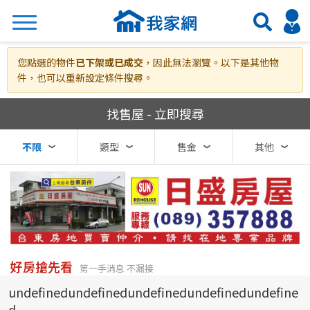
搜尋
您點選的物件
已下架或已成交
，因此無法瀏覽。以下是其他物
件，也可以重新設定條件搜尋。
我家網房屋買賣
找售屋 - 立即搜尋
熱門關鍵字
不限
類型
售金
其他
縣市
區域
不限
不限
台北市
好房搶先看
第一手消息 不漏接
undefinedundefinedundefinedundefinedundefine
基隆市
d