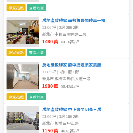
20~30 坪
30~40 坪
嘉義市
專家亮點
查看地圖
40~50 坪
50~60 坪
嘉義縣
房地產致勝家 南勢角邊間停車一樓
23.06 坪 | 3房 2廳 2衛
60~70 坪
70~80 坪
台南市
新北市 中和區 興南路二段
1480 萬
64.18萬/坪
高雄市
80坪以上
專家亮點
查看地圖
澎湖縣
~
坪
房地產致勝家 府中捷運鼎家美廈
33.89 坪 | 2房 1廳 1衛
屏東縣
新北市 板橋區 縣民大道一段
樓層
台東縣
1980 萬
58.42萬/坪
不拘
地下室
專家亮點
查看地圖
花蓮縣
房地產致勝家 中正邊間明亮三房
1樓
2樓
金門連江
23.66 坪 | 3房 1廳 2衛
新北市 板橋區 中正路
3樓
4樓
1150 萬
48.61萬/坪