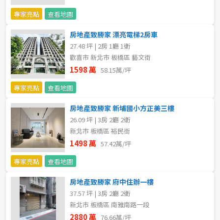
專家亮點
查看地圖
5~10樓
11~20樓
房地產致勝家 漂亮電梯2房車
21樓以上
27.48 坪 | 2房 1廳 1衛
歡喜市 新北市 板橋區 藝文街
~
樓
1598 萬
58.15萬/坪
專家亮點
查看地圖
格局
房地產致勝家 新埔國小方正美三樓
26.09 坪 | 3房 2廳 2衛
不拘
1房
新北市 板橋區 裕民街
1498 萬
57.42萬/坪
2房
3房
專家亮點
查看地圖
4房
5房以上
房地產致勝家 府中住辦一樓
37.57 坪 | 3房 2廳 2衛
新北市 板橋區 南雅南路一段
屋齡
2880 萬
76.66萬/坪