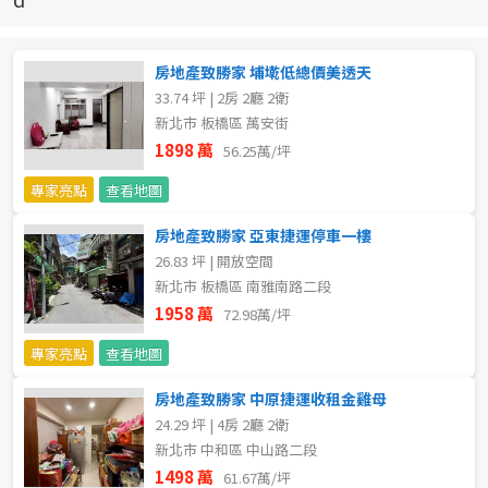
新北市
宜蘭縣
房地產致勝家 埔墘低總價美透天
33.74 坪 | 2房 2廳 2衛
類型(可複選)
桃園市
新北市 板橋區 萬安街
1898 萬
56.25萬/坪
不拘
公寓
電梯大樓
套房
新竹市
專家亮點
查看地圖
別墅
透天厝
樓中樓
華廈
新竹縣
房地產致勝家 亞東捷運停車一樓
26.83 坪 | 開放空間
農舍
辦公
店面
工廠
苗栗縣
新北市 板橋區 南雅南路二段
台中市
1958 萬
72.98萬/坪
廠辦
倉庫
土地
其他
專家亮點
查看地圖
彰化縣
坪數
房地產致勝家 中原捷運收租金雞母
南投縣
24.29 坪 | 4房 2廳 2衛
不拘
20坪以下
新北市 中和區 中山路二段
雲林縣
1498 萬
61.67萬/坪